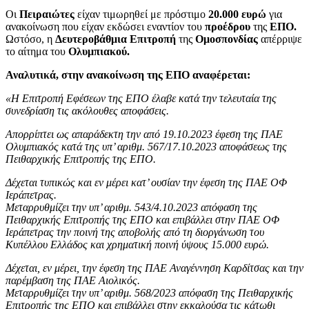
Οι
Πειραιώτες
είχαν τιμωρηθεί με πρόστιμο
20.000 ευρώ
για
ανακοίνωση που είχαν εκδώσει εναντίον του
προέδρου
της
ΕΠΟ.
Ωστόσο, η
Δευτεροβάθμια Επιτροπή
της
Ομοσπονδίας
απέρριψε
το αίτημα του
Ολυμπιακού.
Αναλυτικά, στην ανακοίνωση της ΕΠΟ αναφέρεται:
«Η Επιτροπή Εφέσεων της ΕΠΟ έλαβε κατά την τελευταία της
συνεδρίαση τις ακόλουθες αποφάσεις.
Απορρίπτει ως απαράδεκτη την από 19.10.2023 έφεση της ΠΑΕ
Ολυμπιακός κατά της υπ’ αριθμ. 567/17.10.2023 αποφάσεως της
Πειθαρχικής Επιτροπής της ΕΠΟ.
Δέχεται τυπικώς και εν μέρει κατ’ ουσίαν την έφεση της ΠΑΕ ΟΦ
Ιεράπετρας.
Μεταρρυθμίζει την υπ’ αριθμ. 543/4.10.2023 απόφαση της
Πειθαρχικής Επιτροπής της ΕΠΟ και επιβάλλει στην ΠΑΕ ΟΦ
Ιεράπετρας την ποινή της αποβολής από τη διοργάνωση του
Κυπέλλου Ελλάδος και χρηματική ποινή ύψους 15.000 ευρώ.
Δέχεται, εν μέρει, την έφεση της ΠΑΕ Αναγέννηση Καρδίτσας και την
παρέμβαση της ΠΑΕ Αιολικός.
Μεταρρυθμίζει την υπ’ αριθμ. 568/2023 απόφαση της Πειθαρχικής
Επιτροπής της ΕΠΟ και επιβάλλει στην εκκαλούσα τις κάτωθι