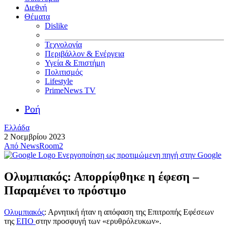
Διεθνή
Θέματα
Dislike
Τεχνολογία
Περιβάλλον & Ενέργεια
Υγεία & Επιστήμη
Πολιτισμός
Lifestyle
PrimeNews TV
Ροή
Ελλάδα
2 Νοεμβρίου 2023
Από
NewsRoom2
Ενεργοποίηση ως προτιμώμενη πηγή στην Google
Ολυμπιακός: Απορρίφθηκε η έφεση –
Παραμένει το πρόστιμο
Ολυμπιακός
: Αρνητική ήταν η απόφαση της Επιτροπής Εφέσεων
της
ΕΠΟ
στην προσφυγή των «ερυθρόλευκων».