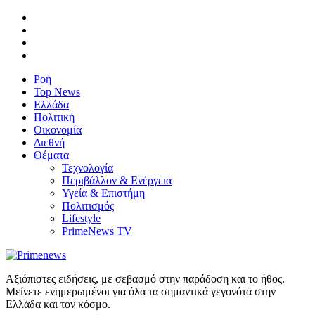
Ροή
Top News
Ελλάδα
Πολιτική
Οικονομία
Διεθνή
Θέματα
Τεχνολογία
Περιβάλλον & Ενέργεια
Υγεία & Επιστήμη
Πολιτισμός
Lifestyle
PrimeNews TV
Αξιόπιστες ειδήσεις, με σεβασμό στην παράδοση και το ήθος.
Μείνετε ενημερωμένοι για όλα τα σημαντικά γεγονότα στην
Ελλάδα και τον κόσμο.