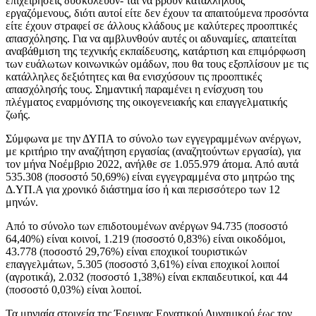
επιχειρήσεις δυσκολεύον- ται να βρουν κατάλληλους
εργαζόμενους, διότι αυτοί είτε δεν έχουν τα απαιτούμενα προσόντα
είτε έχουν στραφεί σε άλλους κλάδους με καλύτερες προοπτικές
απασχόλησης. Για να αμβλυνθούν αυτές οι αδυναμίες, απαιτείται
αναβάθμιση της τεχνικής εκπαίδευσης, κατάρτιση και επιμόρφωση
των ευάλωτων κοινωνικών ομάδων, που θα τους εξοπλίσουν με τις
κατάλληλες δεξιότητες και θα ενισχύσουν τις προοπτικές
απασχόλησής τους. Σημαντική παραμένει η ενίσχυση του
πλέγματος εναρμόνισης της οικογενειακής και επαγγελματικής
ζωής.
Σύμφωνα με την ΔΥΠΑ το σύνολο των εγγεγραμμένων ανέργων,
με κριτήριο την αναζήτηση εργασίας (αναζητούντων εργασία), για
τον μήνα Νοέμβριο 2022, ανήλθε σε 1.055.979 άτομα. Από αυτά
535.308 (ποσοστό 50,69%) είναι εγγεγραμμένα στο μητρώο της
Δ.ΥΠ.Α για χρονικό διάστημα ίσο ή και περισσότερο των 12
μηνών.
Από το σύνολο των επιδοτουμένων ανέργων 94.735 (ποσοστό
64,40%) είναι κοινοί, 1.219 (ποσοστό 0,83%) είναι οικοδόμοι,
43.778 (ποσοστό 29,76%) είναι εποχικοί τουριστικών
επαγγελμάτων, 5.305 (ποσοστό 3,61%) είναι εποχικοί λοιποί
(αγροτικά), 2.032 (ποσοστό 1,38%) είναι εκπαιδευτικοί, και 44
(ποσοστό 0,03%) είναι λοιποί.
Τα μηνιαία στοιχεία της Έρευνας Εργατικού Δυναμικού έως τον