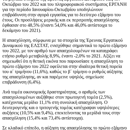
Οκτώβριο του 2022 και του πληροφοριακού συστήματος ΕΡΓΑΝΗ
για την περίοδο Ιανουαρίου-Οκτωβρίου υποδηλώνουν
επιβράδυνση στην αγορά εργασίας για το δεεύτερο εξάμηνο του
έτους. Οι προσλήψεις μερικής και εκ περιτροπής απασχόλησης
έφθασαν στο 48,5% (έναντι 54,0% και 46,0% αντίστοιχα το
δεκάμηνο του 2021).
Η απασχόληση, σύμφωνα με τα στοιχεία της Έρευνας Εργατικού
Δυναμικού της ΕΛΣΤΑΤ, ενισχύθηκε σημαντικά το πρώτο εξάμηνο
του 2022, με τον αριθμό των απασχολουμένων να καταγράφει
ετήσιο ρυθμό μεταβολής 8,9%, έναντι -2,0% το 2021. Αξίζει να
σημειωθεί ότι η θετική εικόνα που παρουσίασε η απασχόληση το
πρώτο εξάμηνο του 2022 οφείλεται στην ιδιαίτερα θετική πορεία
του α΄ τριμήνου (11,6%), καθώς το β΄ τρίμηνο ο ρυθμός αύξησης
της απασχόλησης, αν και παρέμεινε υψηλός, σημείωσε
επιβράδυνση (6,4%).
Ανά τομέα οικονομικής δραστηριότητας, ο αριθμός των
απασχολουμένων αυξήθηκε στον πρωτογενή τομέα (2,5%),
κατέχοντας μερίδιο 11,1% στη συνολική απασχόληση. Ο
δευτερογενής και ο τριτογενής τομέας κατέγραψαν υψηλότερες
αυξήσεις (10,5% και 9,4%), επεκτείνοντας τα μερίδιά τους στην
απασχόληση (15,4% και 73,4% αντίστοιχα).
Σε κλαδικό επίπεδο, η αύξηση της απασχόλησης το πρώτο εξάμηνο