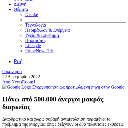
Διεθνή
Θέματα
Dislike
Τεχνολογία
Περιβάλλον & Ενέργεια
Υγεία & Επιστήμη
Πολιτισμός
Lifestyle
PrimeNews TV
Ροή
Οικονομία
22 Δεκεμβρίου 2022
Από
NewsRoom1
Ενεργοποίηση ως προτιμώμενη πηγή στην Google
Πάνω από 500.000 άνεργοι μακράς
διαρκείας
Διαρθρωτικό και χωρίς σοβαρή αντιμετώπιση παραμένει το
πρόβλημα της ανεργίας, όπως δείχνουν οι δύο τελευταίες εκθέσεις