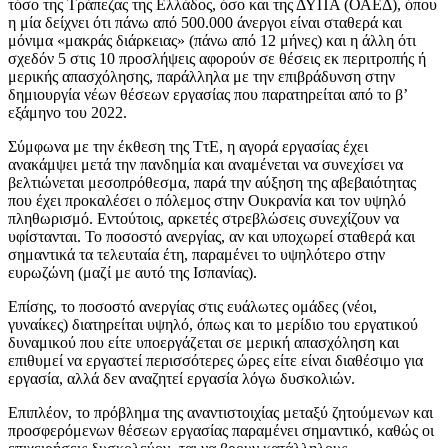
τόσο της Τράπεζας της Ελλάδος, όσο και της ΔΥΠΑ (ΟΑΕΔ), όπου
η μία δείχνει ότι πάνω από 500.000 άνεργοι είναι σταθερά και
μόνιμα «μακράς διάρκειας» (πάνω από 12 μήνες) και η άλλη ότι
σχεδόν 5 στις 10 προσλήψεις αφορούν σε θέσεις εκ περιτροπής ή
μερικής απασχόλησης, παράλληλα με την επιβράδυνση στην
δημιουργία νέων θέσεων εργασίας που παρατηρείται από το β’
εξάμηνο του 2022.
Σύμφωνα με την έκθεση της ΤτΕ, η αγορά εργασίας έχει
ανακάμψει μετά την πανδημία και αναμένεται να συνεχίσει να
βελτιώνεται μεσοπρόθεσμα, παρά την αύξηση της αβεβαιότητας
που έχει προκαλέσει ο πόλεμος στην Ουκρανία και τον υψηλό
πληθωρισμό. Εντούτοις, αρκετές στρεβλώσεις συνεχίζουν να
υφίστανται. Το ποσοστό ανεργίας, αν και υποχωρεί σταθερά και
σημαντικά τα τελευταία έτη, παραμένει το υψηλότερο στην
ευρωζώνη (μαζί με αυτό της Ισπανίας).
Επίσης, το ποσοστό ανεργίας στις ευάλωτες ομάδες (νέοι,
γυναίκες) διατηρείται υψηλό, όπως και το μερίδιο του εργατικού
δυναμικού που είτε υποεργάζεται σε μερική απασχόληση και
επιθυμεί να εργαστεί περισσότερες ώρες είτε είναι διαθέσιμο για
εργασία, αλλά δεν αναζητεί εργασία λόγω δυσκολιών.
Επιπλέον, το πρόβλημα της αναντιστοιχίας μεταξύ ζητούμενων και
προσφερόμενων θέσεων εργασίας παραμένει σημαντικό, καθώς οι