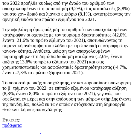
του 2022 προήλθε κυρίως από την άνοδο του αριθμού των
απασχολουμένων στη μεταποίηση (9,2%), στις κατασκευές (8,8%)
και στο χον- δρικό και λιανικό εμπόριο (8,1%), αντιστρέφοντας την
αρνητική εικόνα του πρώτου εξαμήνου του 2021.
Την υψηλότερη όμως αύξηση του αριθμού των απασχολουμένων
κατέγραψαν οι σχετικές με τον τουρισμό δραστηριότητες (42,0%,
έναντι -21,6% το πρώτο εξάμηνο του 2021), αποτυπώνοντας τη
σημαντική ανάκαμψη του κλάδου με τη σταδιακή επιστροφή στην
κανονι- κότητα. Αντίθετα, μείωση των απασχολουμένων
παρατηρήθηκε στη δημόσια διοίκηση και άμυνα (-2,6%, έναντι
αύξησης 13,6% το πρώτο εξάμηνο του 2021) και στις
χρηματοπιστωτικές και ασφαλιστικές δραστηριότητεςστις (-4,7%,
έναντι -7,3% το πρώτο εξάμηνο του 2021).
Το ποσοστό μερικής απασχόλησης, αν και παρουσίασε υποχώρηση
το β΄ τρίμηνο του 2022, σε επίπεδο εξαμήνου κατέγραψε αύξηση
(8,8%, έναντι 8,0% το πρώτο εξάμηνο του 2021), γεγονός που
οφείλεται εν μέρει και στην απόσυρση των μέτρων στήριξης έναντι
της πανδημίας, πολλά εκ των οποίων στόχευσαν στη δημιουργία
θέσεων πλήρους απασχόλησης.
Ετικέτες:
πρόσφατα