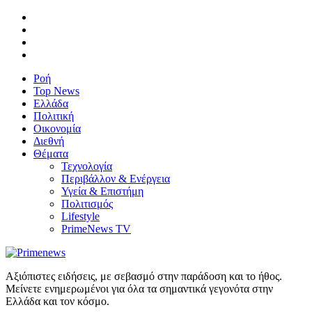
Ροή
Top News
Ελλάδα
Πολιτική
Οικονομία
Διεθνή
Θέματα
Τεχνολογία
Περιβάλλον & Ενέργεια
Υγεία & Επιστήμη
Πολιτισμός
Lifestyle
PrimeNews TV
Αξιόπιστες ειδήσεις, με σεβασμό στην παράδοση και το ήθος.
Μείνετε ενημερωμένοι για όλα τα σημαντικά γεγονότα στην
Ελλάδα και τον κόσμο.