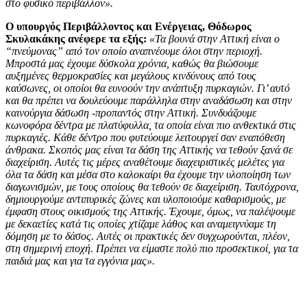
στο φυσικό περιβάλλον».
Ο υπουργός Περιβάλλοντος και Ενέργειας, Θόδωρος
Σκυλακάκης ανέφερε τα εξής:
«Τα βουνά στην Αττική είναι ο
“πνεύμονας” από τον οποίο αναπνέουμε όλοι στην περιοχή.
Μπροστά μας έχουμε δύσκολα χρόνια, καθώς θα βιώσουμε
αυξημένες θερμοκρασίες και μεγάλους κινδύνους από τους
καύσωνες, οι οποίοι θα ευνοούν την ανάπτυξη πυρκαγιών. Γι’ αυτό
και θα πρέπει να δουλεύουμε παράλληλα στην αναδάσωση και στην
καινούργια δάσωση -προπαντός στην Αττική. Συνδυάζουμε
κωνοφόρα δέντρα με πλατύφυλλα, τα οποία είναι πιο ανθεκτικά στις
πυρκαγιές. Κάθε δέντρο που φυτεύουμε λειτουργεί σαν εναπόθεση
άνθρακα. Σκοπός μας είναι τα δάση της Αττικής να τεθούν ξανά σε
διαχείριση. Αυτές τις μέρες αναθέτουμε διαχειριστικές μελέτες για
όλα τα δάση και μέσα στο καλοκαίρι θα έχουμε την υλοποίηση των
διαγωνισμών, με τους οποίους θα τεθούν σε διαχείριση. Ταυτόχρονα,
δημιουργούμε αντιπυρικές ζώνες και υλοποιούμε καθαρισμούς, με
έμφαση στους οικισμούς της Αττικής. Έχουμε, όμως, να παλέψουμε
με δεκαετίες κατά τις οποίες χτίζαμε λάθος και αναμειγνύαμε τη
δόμηση με το δάσος. Αυτές οι πρακτικές δεν συγχωρούνται, πλέον,
στη σημερινή εποχή. Πρέπει να είμαστε πολύ πιο προσεκτικοί, για τα
παιδιά μας και για τα εγγόνια μας».