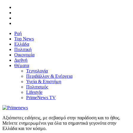
Ροή
Top News
Ελλάδα
Πολιτική
Οικονομία
Διεθνή
Θέματα
Τεχνολογία
Περιβάλλον & Ενέργεια
Υγεία & Επιστήμη
Πολιτισμός
Lifestyle
PrimeNews TV
Αξιόπιστες ειδήσεις, με σεβασμό στην παράδοση και το ήθος.
Μείνετε ενημερωμένοι για όλα τα σημαντικά γεγονότα στην
Ελλάδα και τον κόσμο.