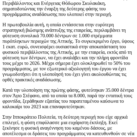
Περιβάλλοντος και Ενέργειας Θόδωρου Σκυλακάκη,
σηματοδοτώντας την έναρξη της δεύτερης φάσης του
προγράµµατος αναδάσωσης που υλοποιεί στην περιοχή.
Η πρωτοβουλία αυτή, η οποία εντάσσεται στην ευρύτερη
στρατηγική βιώσιμης ανάπτυξης της εταιρείας, περιλαμβάνει τη
φύτευση συνολικά 70.000 δέντρων σε 1.000 στρέμματα
πυρόπληκτων περιοχών της Αττικής. Το συγκεκριμένο έργο, ύψους
1 εκατ. ευρώ, συνεισφέρει ουσιαστικά στην αποκατάσταση του
φυσικού περιβάλλοντος της Αττικής, με την εταιρεία, εκτός από τη
φύτευση των δέντρων, να έχει αναλάβει και την πλήρη φροντίδα
τους μέχρι το 2026. Μέχρι σήμερα έχει ολοκληρωθεί το 50% του
προγράμματος, με τον εξωτερικό αξιολογητή του έργου να έχει
γνωμοδοτήσει ότι η υλοποίησή του έχει γίνει ακολουθώντας τις
ορθές πρακτικές αναδάσωσης.
Κατά την υλοποίηση της πρώτης φάσης, φυτεύτηκαν 35.000 δέντρα
στον Άγιο Στέφανο, από τα οποία τα 8.000, παρά την εντατική τους
φροντίδα, ξεράθηκαν εξαιτίας του παρατεταμένου καύσωνα το
καλοκαίρι του 2023 και επαναφυτεύτηκαν.
Στην Ιπποκράτειο Πολιτεία, τη δεύτερη περιοχή που είχε αρχικά
επιλεγεί, η φύση επιφύλασσε μια ευχάριστη έκπληξη. Εκεί
ξεκίνησε η φυσική αναγέννηση του καμένου δάσους, με
αποτέλεσμα οι δράσεις του προγράμματος να κατευθυνθούν σε νέα