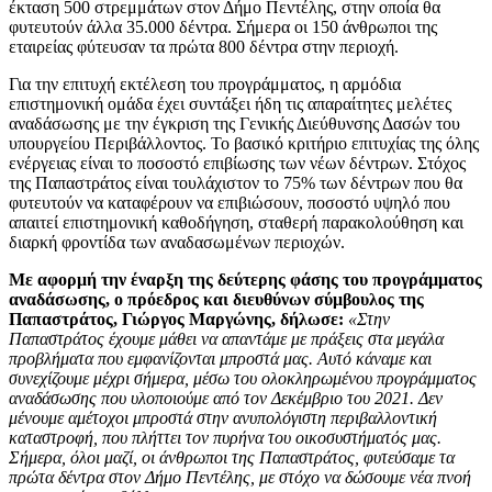
έκταση 500 στρεμμάτων στον Δήμο Πεντέλης, στην οποία θα
φυτευτούν άλλα 35.000 δέντρα. Σήμερα οι 150 άνθρωποι της
εταιρείας φύτευσαν τα πρώτα 800 δέντρα στην περιοχή.
Για την επιτυχή εκτέλεση του προγράμματος, η αρμόδια
επιστημονική ομάδα έχει συντάξει ήδη τις απαραίτητες μελέτες
αναδάσωσης με την έγκριση της Γενικής Διεύθυνσης Δασών του
υπουργείου Περιβάλλοντος. Το βασικό κριτήριο επιτυχίας της όλης
ενέργειας είναι το ποσοστό επιβίωσης των νέων δέντρων. Στόχος
της Παπαστράτος είναι τουλάχιστον το 75% των δέντρων που θα
φυτευτούν να καταφέρουν να επιβιώσουν, ποσοστό υψηλό που
απαιτεί επιστημονική καθοδήγηση, σταθερή παρακολούθηση και
διαρκή φροντίδα των αναδασωμένων περιοχών.
Με αφορμή την έναρξη της δεύτερης φάσης του προγράμματος
αναδάσωσης, ο πρόεδρος και διευθύνων σύμβουλος της
Παπαστράτος, Γιώργος Μαργώνης, δήλωσε:
«Στην
Παπαστράτος έχουμε μάθει να απαντάμε με πράξεις στα μεγάλα
προβλήματα που εμφανίζονται μπροστά μας. Αυτό κάναμε και
συνεχίζουμε μέχρι σήμερα, μέσω του ολοκληρωμένου προγράμματος
αναδάσωσης που υλοποιούμε από τον Δεκέμβριο του 2021. Δεν
μένουμε αμέτοχοι μπροστά στην ανυπολόγιστη περιβαλλοντική
καταστροφή, που πλήττει τον πυρήνα του οικοσυστήματός μας.
Σήμερα, όλοι μαζί, οι άνθρωποι της Παπαστράτος, φυτεύσαμε τα
πρώτα δέντρα στον Δήμο Πεντέλης, με στόχο να δώσουμε νέα πνοή