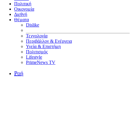
Πολιτική
Οικονομία
Διεθνή
Θέματα
Dislike
Τεχνολογία
Περιβάλλον & Ενέργεια
Υγεία & Επιστήμη
Πολιτισμός
Lifestyle
PrimeNews TV
Ροή