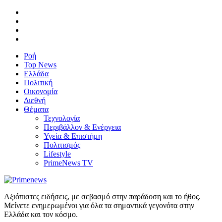
Ροή
Top News
Ελλάδα
Πολιτική
Οικονομία
Διεθνή
Θέματα
Τεχνολογία
Περιβάλλον & Ενέργεια
Υγεία & Επιστήμη
Πολιτισμός
Lifestyle
PrimeNews TV
Αξιόπιστες ειδήσεις, με σεβασμό στην παράδοση και το ήθος.
Μείνετε ενημερωμένοι για όλα τα σημαντικά γεγονότα στην
Ελλάδα και τον κόσμο.