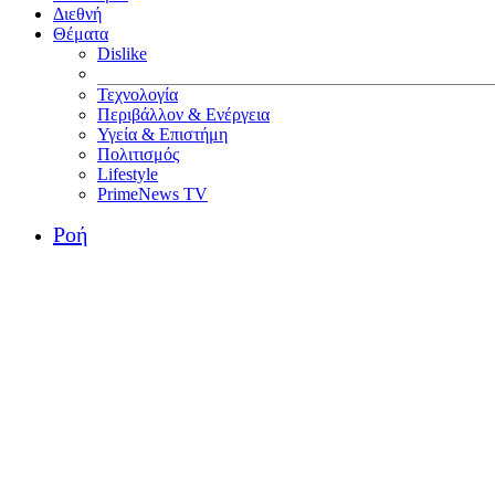
Διεθνή
Θέματα
Dislike
Τεχνολογία
Περιβάλλον & Ενέργεια
Υγεία & Επιστήμη
Πολιτισμός
Lifestyle
PrimeNews TV
Ροή