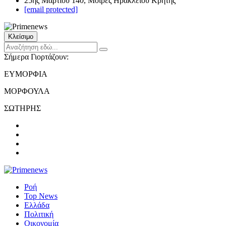
25ης Μαρτίου 140, Μοίρες Ηρακλείου Κρήτης
[email protected]
Κλείσιμο
Σήμερα Γιορτάζουν:
ΕΥΜΟΡΦΙΑ
ΜΟΡΦΟΥΛΑ
ΣΩΤΗΡΗΣ
Ροή
Top News
Ελλάδα
Πολιτική
Οικονομία