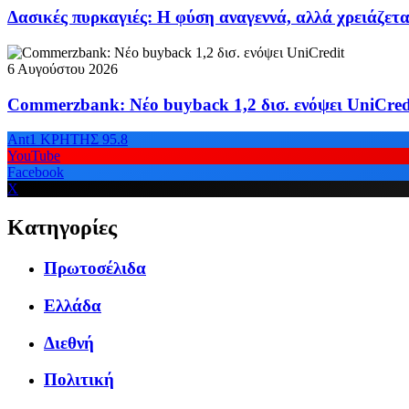
Δασικές πυρκαγιές: Η φύση αναγεννά, αλλά χρειάζετα
6 Αυγούστου 2026
Commerzbank: Νέο buyback 1,2 δισ. ενόψει UniCred
Ant1 ΚΡΗΤΗΣ 95.8
YouTube
Facebook
X
Κατηγορίες
Πρωτοσέλιδα
Ελλάδα
Διεθνή
Πολιτική