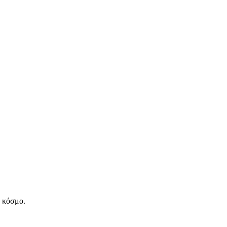
ν κόσμο.