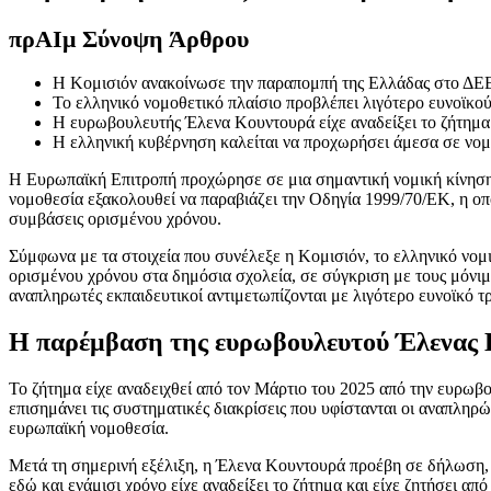
πρ
ΑΙ
μ Σύνοψη Άρθρου
Η Κομισιόν ανακοίνωσε την παραπομπή της Ελλάδας στο ΔΕΕ
Το ελληνικό νομοθετικό πλαίσιο προβλέπει λιγότερο ευνοϊκού
Η ευρωβουλευτής Έλενα Κουντουρά είχε αναδείξει το ζήτημα
Η ελληνική κυβέρνηση καλείται να προχωρήσει άμεσα σε νομο
Η Ευρωπαϊκή Επιτροπή προχώρησε σε μια σημαντική νομική κίνηση
νομοθεσία εξακολουθεί να παραβιάζει την Οδηγία 1999/70/ΕΚ, η ο
συμβάσεις ορισμένου χρόνου.
Σύμφωνα με τα στοιχεία που συνέλεξε η Κομισιόν, το ελληνικό νομ
ορισμένου χρόνου στα δημόσια σχολεία, σε σύγκριση με τους μόνιμο
αναπληρωτές εκπαιδευτικοί αντιμετωπίζονται με λιγότερο ευνοϊκό τ
Η παρέμβαση της ευρωβουλευτού Έλενας
Το ζήτημα είχε αναδειχθεί από τον Μάρτιο του 2025 από την ευρ
επισημάνει τις συστηματικές διακρίσεις που υφίστανται οι αναπληρ
ευρωπαϊκή νομοθεσία.
Μετά τη σημερινή εξέλιξη, η Έλενα Κουντουρά προέβη σε δήλωση, 
εδώ και ενάμισι χρόνο είχε αναδείξει το ζήτημα και είχε ζητήσει α