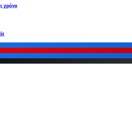
ι χρόνο
it