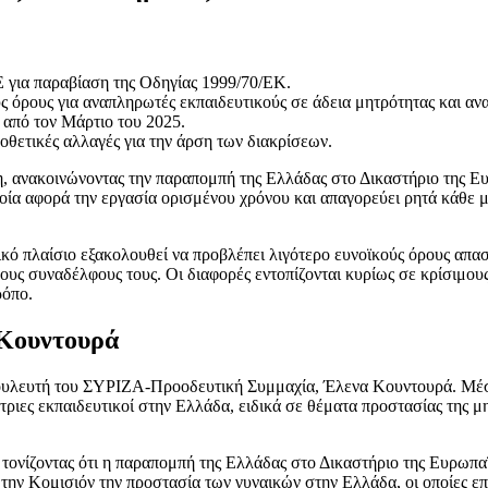
 για παραβίαση της Οδηγίας 1999/70/ΕΚ.
ς όρους για αναπληρωτές εκπαιδευτικούς σε άδεια μητρότητας και αν
 από τον Μάρτιο του 2025.
θετικές αλλαγές για την άρση των διακρίσεων.
, ανακοινώνοντας την παραπομπή της Ελλάδας στο Δικαστήριο της 
ποία αφορά την εργασία ορισμένου χρόνου και απαγορεύει ρητά κάθε
ικό πλαίσιο εξακολουθεί να προβλέπει λιγότερο ευνοϊκούς όρους απασ
υς συναδέλφους τους. Οι διαφορές εντοπίζονται κυρίως σε κρίσιμους 
ρόπο.
 Κουντουρά
ωβουλευτή του ΣΥΡΙΖΑ-Προοδευτική Συμμαχία, Έλενα Κουντουρά. Μέ
ώτριες εκπαιδευτικοί στην Ελλάδα, ειδικά σε θέματα προστασίας της 
τονίζοντας ότι η παραπομπή της Ελλάδας στο Δικαστήριο της Ευρωπ
πό την Κομισιόν την προστασία των γυναικών στην Ελλάδα, οι οποίες ε