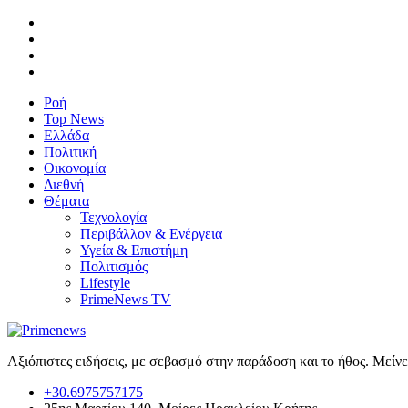
Ροή
Top News
Ελλάδα
Πολιτική
Οικονομία
Διεθνή
Θέματα
Τεχνολογία
Περιβάλλον & Ενέργεια
Υγεία & Επιστήμη
Πολιτισμός
Lifestyle
PrimeNews TV
Αξιόπιστες ειδήσεις, με σεβασμό στην παράδοση και το ήθος. Μείν
+30.6975757175