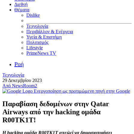
Διεθνή
Θέματα
Dislike
Τεχνολογία
Περιβάλλον & Ενέργεια
Υγεία & Επιστήμη
Πολιτισμός
Lifestyle
PrimeNews TV
Ροή
Τεχνολογία
29 Δεκεμβρίου 2023
Από
NewsRoom2
Ενεργοποίηση ως προτιμώμενη πηγή στην Google
Παραβίαση δεδομένων στην Qatar
Airways από την hacking ομάδα
R00TK1T!
Η hacking ομάδα R00TK1T απειλεί να δημοσιοποιήσει