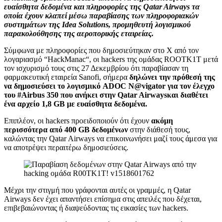
ευαίσθητα δεδομένα και πληροφορίες της Qatar Airways τα
οποία έχουν κλαπεί μέσω παραβίασης των πληροφοριακών
συστημάτων της Idea Solutions, προμηθευτή λογισμικού
παρακολούθησης της αεροπορικής εταιρείας.
Σύμφωνα με πληροφορίες που δημοσιεύτηκαν στο Χ από τον
λογαριασμό “HackManac“, οι hackers της ομάδας ROOTK1T μετά
τον ισχυρισμό τους στις 27 Δεκεμβρίου ότι παραβίασαν τη
φαρμακευτική εταιρεία Sanofi, σήμερα
δηλώνει την πρόθεσή της
να δημοσιεύσει το λογισμικό ADOC N@vigator για τον έλεγχο
του #Airbus 350 που ανήκει στην Qatar Airwaysκαι διαθέτει
ένα αρχείο 1,8 GB με ευαίσθητα δεδομένα.
Επιπλέον, οι hackers προειδοποιούν ότι έχουν
ακόμη
περισσότερα από 400 GB δεδομένων
στην διάθεσή τους,
καλώντας την Qatar Airways να επικοινωνήσει μαζί τους άμεσα για
να αποτρέψει περαιτέρω δημοσιεύσεις.
Μέχρι την στιγμή που γράφονται αυτές οι γραμμές, η Qatar
Airways δεν έχει απαντήσει επίσημα στις απειλές που δέχεται,
επιβεβαιώνοντας ή διαψεύδοντας τις εικασίες των hackers.