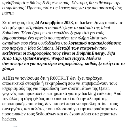
πρόσβαση στις βάσεις δεδομένων σας. Σύντομα, θα εκθέσουμε την
εταιρεία σας! Προετοιμάστε τις λύσεις σας για την πιο σκοτεινή σας
μάχη.»
Σε συνέχεια, στις
24 Δεκεμβρίου 2023
, οι hackers ξαναχτυπούν με
νέο μήνυμα.
«Πρόσφατα αποκαλύψαμε τα μυστικά της Ideal
Solutions. Τώρα έχουμε κάτι επιπλέον ξεχωριστό για εσάς.
Δημοσιεύουμε ένα αρχείο που περιέχει την πλήρη λίστα των
οχημάτων που είναι συνδεδεμένα στο
λογισμικό παρακολούθησης
που παρέχει η Idea Solutions.
Μεταξύ των εταιρειών που
εκτίθενται οι πληροφορίες τους είναι οι DolphinEnergy, Fifa
Arab Cup, QatarAirways, Woqod και Hayya. Μείνετε
συντονισμένοι για περαιτέρω ενημερώσεις, καθώς ξετυλίγεται το
χάος.»
Αξίζει να τονίσουμε ότι η R00TK1T δεν έχει παράσχει
αποδεικτικά στοιχεία ή τεκμηρίωση που να επιβεβαιώνουν τους
ισχυρισμούς της για παραβίαση των συστημάτων της Qatar,
γεγονός που προκαλεί ερωτηματικά για την hacking επίθεση. Από
την άλλη, η σιγή ιχθύος που επικρατεί από την πλευρά της
αεροπορικής εταιρείας, δεν μπορεί παρά να προβληματίσει τους
συνεργάτες και πελάτες του κολοσσού για την ακεραιότητα των
προσωπικών τους δεδομένων και αν έχουν πέσει στα χέρια των
hackers.