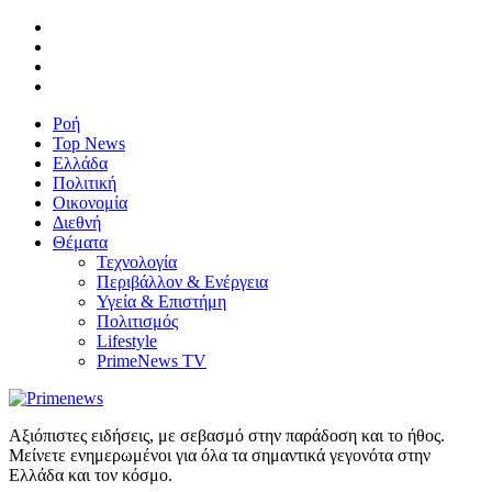
Ροή
Top News
Ελλάδα
Πολιτική
Οικονομία
Διεθνή
Θέματα
Τεχνολογία
Περιβάλλον & Ενέργεια
Υγεία & Επιστήμη
Πολιτισμός
Lifestyle
PrimeNews TV
Αξιόπιστες ειδήσεις, με σεβασμό στην παράδοση και το ήθος.
Μείνετε ενημερωμένοι για όλα τα σημαντικά γεγονότα στην
Ελλάδα και τον κόσμο.