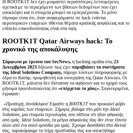
Η ROOTK1T δεν έχει μοιραστεί περισσότερες λεπτομέρειες
σχετικά με το περιεχόμενο των βάσεων δεδομένων που έχει
υποκλέψει και τι στοιχεία μπορεί να εμπεριέχονται. Το μόνο
σίγουρο είναι ότι, όταν αναφερόμαστε σε hack ενάντια
αεροπορικών εταιρειών τίθενται θέματα κρατικής ασφάλειας και το
επίπεδο επικινδυνότητας είναι στα ύψη.
ROOTK1T Qatar Airways hack: Το
χρονικό της αποκάλυψης
Σύμφωνα με έρευνα του SecNews,
η hacking ομάδα στις
23
Δεκεμβρίου 2023
δήλωσε πως έχει
παραβιάσει τα συστήματα
της Ideal Solutions Company,
πάροχο λύσεων πληροφορικής με
έδρα το Κατάρ, προμηθευτή και συνεργάτη της Qatar Airways. Οι
ROOTK1T, μάλιστα δεν δίστασαν να αφήσουν και το ηχηρό τους
μήνυμα προειδοποιώντας ότι
«επέρχεται το χάος».
Συγκεκριμένα,
έγραψαν:
«Προσοχή, συνάδελφοι! Είμαστε η R00TK1T που προκαλεί φόβο
στις καρδιές των εταιρειών. Σήμερα, βάλαμε στο μάτι την Ideal
Solutions, μια εταιρεία τεχνολογίας που πίστευε ότι ήταν ασφαλής
από εμάς. Ideal Solutions, τα μέτρα ασφαλείας σας δεν είναι τίποτα
άλλο από ένα απλό εμπόδιο για εμάς. Έχουμε διεισδύσει στα δίκτυά
σας, παρακάμψαμε τα τείχη προστασίας σας και αποκτήσαμε