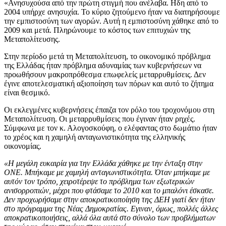
«Ανησυχούσα από την πρώτη στιγμή που ανέλαβα. Ηδη από το
2004 υπήρχε ανησυχία. Το κύριο ζητούμενο ήταν να διατηρήσουμε
την εμπιστοσύνη των αγορών. Αυτή η εμπιστοσύνη χάθηκε από το
2009 και μετά. Πληρώνουμε το κόστος των επιτυχιών της
Μεταπολίτευσης.
Στην περίοδο μετά τη Μεταπολίτευση, το οικονομικό πρόβλημα
της Ελλάδας ήταν πρόβλημα αδυναμίας των κυβερνήσεων να
προωθήσουν μακροπρόθεσμα επωφελείς μεταρρυθμίσεις. Δεν
έγινε αποτελεσματική αξιοποίηση των πόρων και αυτό το ζήτημα
είναι θεσμικό.
Οι εκλεγμένες κυβερνήσεις έπαιζα τον ρόλο του τροχονόμου στη
Μεταπολίτευση. Οι μεταρρυθμίσεις που έγιναν ήταν ρηχές.
Σύμφωνα με τον κ. Αλογοσκούφη, ο ελέφαντας στο δωμάτιο ήταν
το χρέος και η χαμηλή ανταγωνιστικότητα της ελληνικής
οικονομίας.
«Η μεγάλη ευκαιρία για την Ελλάδα χάθηκε με την ένταξη στην
ΟΝΕ. Μπήκαμε με χαμηλή ανταγωνιστικότητα. Όταν μπήκαμε με
αυτόν τον τρόπο, χειροτέρεψε το πρόβλημα των εξωτερικών
ανισορροπιών, μέχρι που φτάσαμε το 2010 και το μπαλόνι έσκασε.
Δεν προχωρήσαμε στην αποκρατικοποίηση της ΔΕΗ γιατί δεν ήταν
στο πρόγραμμα της Νέας Δημοκρατίας. Εγιναν, όμως, πολλές άλλες
αποκρατικοποιήσεις, αλλά όλα αυτά στο σύνολο των προβλήματων