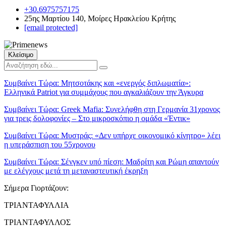
+30.6975757175
25ης Μαρτίου 140, Μοίρες Ηρακλείου Κρήτης
[email protected]
Κλείσιμο
Συμβαίνει Τώρα:
Μητσοτάκης και «ενεργός διπλωματία»:
Ελληνικά Patriot για συμμάχους που αγκαλιάζουν την Άγκυρα
Συμβαίνει Τώρα:
Greek Mafia: Συνελήφθη στη Γερμανία 31χρονος
για τρεις δολοφονίες – Στο μικροσκόπιο η ομάδα «Έντικ»
Συμβαίνει Τώρα:
Μυστράς: «Δεν υπήρχε οικονομικό κίνητρο» λέει
η υπεράσπιση του 55χρονου
Συμβαίνει Τώρα:
Σένγκεν υπό πίεση: Μαδρίτη και Ρώμη απαντούν
με ελέγχους μετά τη μεταναστευτική έκρηξη
Σήμερα Γιορτάζουν:
ΤΡΙΑΝΤΑΦΥΛΛΙΑ
ΤΡΙΑΝΤΑΦΥΛΛΟΣ