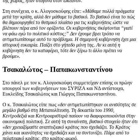
της χώρας, ήταν σταγόνα στον ωκεανό».
Στη συνέχεια, ο κ. Αλογοσκούφης είπε:
«Μάθαμε πολλά πράγματα
μετά την κρίση, αλλά δεν μάθαμε το βασικό. Το βασικό είναι το πώς
θα δημιουργηθεί το θεσμικό πλαίσιο για τις κυβερνήσεις ώστε να
βλέπουν πέρα από τον ορίζοντα. Οι κυβερνήσεις σκέφτονται “γιατί
να φάω εγώ το πολιτικό κόστος;” Δεν έχουμε βρει τρόπο να
αντιμετωπίσουμε αυτό το πρόβλημα. Η σημερινή κυβέρνηση έχει μια
ιστορική ευκαιρία. Παίζει στο γήπεδο μόνη της. Αν κι αυτή η
κυβέρνηση δεν τα καταφέρει, τότε δεν ξέρω τι άλλο πρέπει να
βρούμε».
Τσακαλώτος – Παπακωνσταντίνου
Στο πάνελ με τον κ. Αλογοσκούφη συμμετείχαν επίσης οι πρώην
υπουργοί των κυβερνήσεων του ΣΥΡΙΖΑ και ΝΔ αντίστοιχα,
Ευκλείδης Τσακαλώτος και Γιώργος Παπακωνσταντίνου.
Ο κ. Τσακαλώτος είπε πως
«δεν αντιμετωπίστηκαν οι ανισότητες σε
μεγάλο βαθμό στη Μεταπολίτευση. Τη δεκαετία του 1990,
Κεντροδεξιά και Κεντροαριστερά παύουν να διαφοροποιούνται στην
οικονομική πολιτική. Σε αυτή τη συναίνεση, βασικό στοιχείο ήταν ότι
«δεν χρειαζόμαστε αναπτυξιακό κράτος που σχεδιάζει. Το Κράτος
χάνει και ικανότητες να σχεδιάζει και να συντονίζει. Πάμε από το
πελατειακό κράτος, στο κράτος-μωρό.