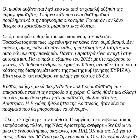
Οι μισθοί αυξάνονται λιγότερο και από τη χαμηλή αύξηση της
παραγωγικότητας. Υπάρχει κάτι που είναι συστηματικά
προβληματικό στην παγκόσμια οικονομία. Για αυτόν τον λόγο
θεωρώ ότι χρειαζόμαστε ριζοσπαστικές λύσεις».
Σε ό,τι αφορά τη θητεία του ως υπουργού, ο Ευκλείδης
Τσακαλώτος είπε πως
«χρειάστηκε να κάνω έναν συμβιβασμό. Δεν
παίρνω, όμως, πίσω ότι ήταν λάθος η πολιτική της λιτότητας και
αυτό φάνηκε στην πανδημία. Πάντα η Αριστερά είναι ανοιχτή στην
αυτοκριτική. Για το πρώτο εξάμηνο του 2015: με στεναχώρησε το
γεγονός ότι σοβαροί άνθρωποι έγραψαν τέτοιες ανοησίες
(σ.σ. για το
κόστος της διαπραγμάτευσης της πρώτης κυβέρνησης ΣΥΡΙΖΑ)
.
Είναι γελοίο και ασόβαρο να μιλάμε για κόστος 86 δισ.
Κόστος υπήρχε, αλλά σκεφτείτε την πολιτική κατάσταση που
επικρατούσε εκείνη την περίοδο στη χώρα. Ο λαός ήθελε μια αλλαγή
που δεν μπόρεσε να γίνει γιατί οι πιστωτές ήθελαν ήττα της
Αριστεράς. Η Ευρώπη ήθελε ήττα της Αριστεράς, ήταν λίγα τα
πράγματα που θα μπορούσαμε να κάνουμε».
Τέλος, σε σχέση με την υπόθεση Γεωργίου, ο κοινοβουλευτικός
εκπρόσωπος, πλέον, της Νέας Αριστεράς, ανέφερε
«δεν θέλω να
μπω σε ενδοσυστημικές διαφωνίες του ΠΑΣΟΚ και της ΝΔ για το
ποιος φταίει περισσότερο για την χρεοκοπία. Ο κ. Γεωργίου έλεγε ότι