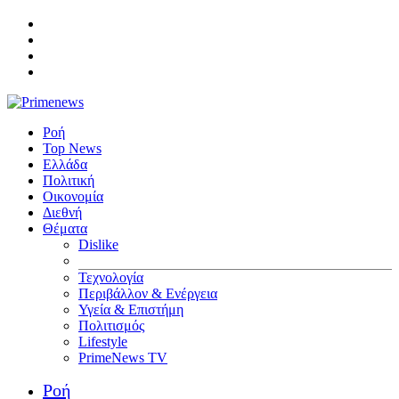
Ροή
Top News
Ελλάδα
Πολιτική
Οικονομία
Διεθνή
Θέματα
Dislike
Τεχνολογία
Περιβάλλον & Ενέργεια
Υγεία & Επιστήμη
Πολιτισμός
Lifestyle
PrimeNews TV
Ροή