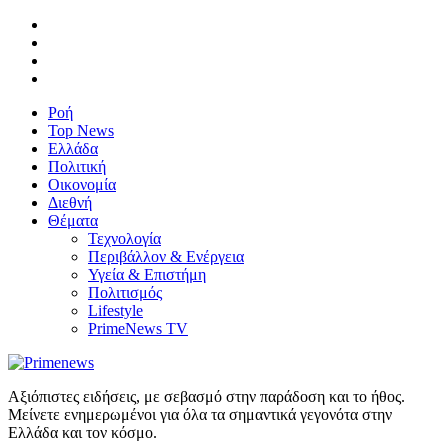
Ροή
Top News
Ελλάδα
Πολιτική
Οικονομία
Διεθνή
Θέματα
Τεχνολογία
Περιβάλλον & Ενέργεια
Υγεία & Επιστήμη
Πολιτισμός
Lifestyle
PrimeNews TV
Αξιόπιστες ειδήσεις, με σεβασμό στην παράδοση και το ήθος.
Μείνετε ενημερωμένοι για όλα τα σημαντικά γεγονότα στην
Ελλάδα και τον κόσμο.