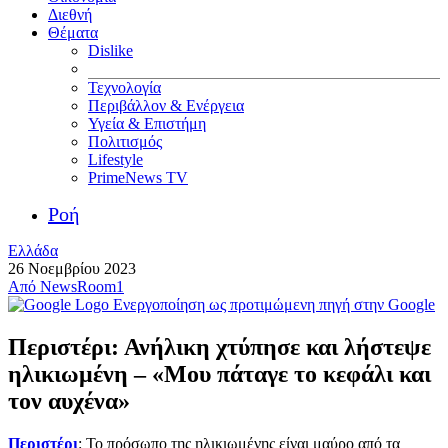
Διεθνή
Θέματα
Dislike
Τεχνολογία
Περιβάλλον & Ενέργεια
Υγεία & Επιστήμη
Πολιτισμός
Lifestyle
PrimeNews TV
Ροή
Ελλάδα
26 Νοεμβρίου 2023
Από
NewsRoom1
Ενεργοποίηση ως προτιμώμενη πηγή στην Google
Περιστέρι: Ανήλικη χτύπησε και λήστεψε
ηλικιωμένη – «Μου πάταγε το κεφάλι και
τον αυχένα»
Περιστέρι
: Το πρόσωπο της ηλικιωμένης είναι μαύρο από τα