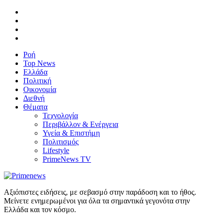
Ροή
Top News
Ελλάδα
Πολιτική
Οικονομία
Διεθνή
Θέματα
Τεχνολογία
Περιβάλλον & Ενέργεια
Υγεία & Επιστήμη
Πολιτισμός
Lifestyle
PrimeNews TV
Αξιόπιστες ειδήσεις, με σεβασμό στην παράδοση και το ήθος.
Μείνετε ενημερωμένοι για όλα τα σημαντικά γεγονότα στην
Ελλάδα και τον κόσμο.