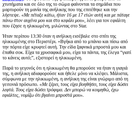
χτυπήματα και σε όλο της το σώμα φαίνονται τα σημάδια που
μαρτυρούν τη μανία της ανήλικης που της επιτέθηκε και την
λήστεψε.
«Με πέταξε κάτω, ήταν 16 με 17 ετών αυτή και με πάταγε
πάνω στον αυχένα μου και στο κεφάλι μου»,
λέει για τον εφιάλτη
που έζησε η ηλικιωμένη, μιλώντας στο Star.
Ήταν περίπου 13:30 όταν η ανήλικη εισέβαλε στο σπίτι της
ηλικιωμένης στο Περιστέρι. «Βγήκα από το μπάνιο και πίσω από
την πόρτα είχε κρυφτεί αυτή. Την είδα ξαφνικά μπροστά μου και
έπαθα σοκ. Είχα τα χρυσαφικά μου, είχα τα πάντα, της έλεγα “γιατί
το κάνεις αυτό;”, εξιστορεί η ηλικιωμένη.
Παρά το γεγονός ότι η ηλικιωμένη θα μπορούσε να ήταν η γιαγιά
της, η ανήλικη αδιαφορούσε και ήθελε μόνο να κλέψει. Μάλιστα,
σύμφωνα με την ηλικιωμένη, η ανήλικη της είναι γνώριμο από τη
γειτονιά πρόσωπο.
«Με ξέρει, τους είχα βοηθήσει, τους είχα δώσει
λεφτά. Τους είχα δώσει τρόφιμα. Δεν μπορώ να κοιμηθώ, έχω
εφιάλτες, νομίζω ότι βγαίνει μπροστά μου».