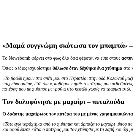
«Μαμά συγγνώμη σκότωσα τον μπαμπά» – 
Το Newsbomb φέρνει στο φως όλα όσα φέρεται να είπε στους
αστυ
Όπως ο ίδιος ισχυρίστηκε
θόλωσε όταν δέχθηκε ένα χτύπημα
στο κ
«Το βράδυ ήμουν στο σπίτι μου στο Περιστέρι στην οδό Κολωνού μαζί
παιχνίδια online, έτσι όπως καθόμουν ήρθε ο πατέρας μου μεθυσμένο
πατέρας μου με χτύπησε με γροθιά στο κεφάλι χωρίς να τραυματιστώ
Τον δολοφόνησε με μαχαίρι – πεταλούδα
Ο δράστης μαχαίρωσε τον πατέρα του με μένος χρησιμοποιώντα
«Τότε εγώ ταράχτηκα από το χτύπημα και άρπαξα το μαχαίρι τύπου πε
και αφού έπεσε κάτω ο πατέρας μου τον χτύπησα με τη λαβή και όχι μ