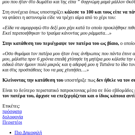
μου που ήταν στο δωμάτιο και της είπα ” συγγνώμη μαμά μάλλον σκότ
Στη συνέχεια όπως υποστηρίζει
κάλεσε το 100 και τους είπε να π
να φτάσει η αστυνομία είδε να τρέχει αίμα από το χέρι του:
«Είδα να αιμορραγώ στο δεξί μου χέρι κατά το οποίο προκλήθηκε πιθα
Εκεί περιποιήθηκαν το τραύμα κάνοντας μου ράμματα…»
Στην κατάθεση του περιέγραψε τον πατέρα του ως βίαιο,
ο οποίο
«Οσο θυμάμαι τον πατέρα μου ήταν ένας άνθρωπος που πάντα έπινε αλ
μου, μάλιστα πριν 6 χρόνια επειδή χτύπησε τη μητέρα μου κάλεσα την
ειδικά όταν ήμουν πολύ μικρός και η αδερφή μου η Τατιάνα το ίδιο τ
και στις προσπάθειες του να μας χτυπήσει….»
Κλείνοντας την κατάθεση του
υποστήριξε πως
δεν ήθελε να τον 
Είναι το δεύτερο περιστατικό πατροκτονιας μέσα σε δύο εβδομάδες
τον πατέρα του, άρχισε να επεξεργάζεται και ο ίδιος κάποια αντ
Ετικέτες:
πρόσφατα
δολοφονία
Περιστέρι
Πιο Δημοφιλή