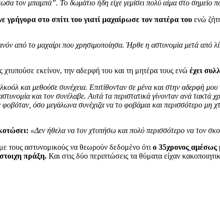
ωσα τον μπαμπά”. Το δωμάτιο ήδη είχε γεμίσει πολύ αίμα στο σημείο 
άνε γρήγορα στο σπίτι του γιατί μαχαίρωσε τον πατέρα του
ενώ ζήτ
νόν από το μαχαίρι που χρησιμοποίησα. Ήρθε η αστυνομία μετά από λίγη
ς χτυπούσε εκείνον, την αδερφή του και τη μητέρα τους ενώ
έχει συλ
κοόλ και μεθούσε συνέχεια. Επιτίθονταν σε μένα και στην αδερφή μου 
 αστυνομία και τον συνέλαβε. Αυτά τα περιστατικά γίνονταν ανά τακτά
ον φοβόταν, όσο μεγάλωνα συνέχιζα να το φοβάμαι και περισσότερο μη 
σκοτώσει:
«Δεν ήθελα να τον χτυπήσω και πολύ περισσότερο να τον 
 με τους αστυνομικούς να θεωρούν δεδομένο ότι
ο 35χρονος
αμέσως 
ίστοιχη πράξη.
Και στις δύο περιπτώσεις τα θύματα είχαν κακοποιητι