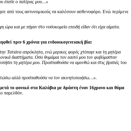
που έπεσε ο πατέρας μου…»
ησε από τους αστυνομικούς να καλέσουν ασθενοφόρο. Ενώ περίμενε
 ώρα και με πήγαν στο νοσοκομείο επειδή είδαν ότι είχα αίματα.
ληφθεί πριν 6 χρόνια για ενδοοικογενειακή βία:
την Τατιάνα απρόκλητα, ενώ μερικες φορές χτύπαγε και τη μητέρα
 χρονικά διαστήματα. Οσο θυμάμαι τον εαυτό μου τον φοβόμασταν
χτυπήσει τη μητέρα μου. Προσπαθούσα να αμυνθώ και στις βρισιές του
σκοτώσω αλλά προσπαθούσα να τον ακινητοποιήσω…».
μετά το φονικό στα Καλύβια με δράστη έναν 16χρονο και θύμα
κο παρελθόν.