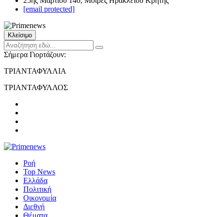
25ης Μαρτίου 140, Μοίρες Ηρακλείου Κρήτης
[email protected]
Κλείσιμο
Σήμερα Γιορτάζουν:
ΤΡΙΑΝΤΑΦΥΛΛΙΑ
ΤΡΙΑΝΤΑΦΥΛΛΟΣ
Ροή
Top News
Ελλάδα
Πολιτική
Οικονομία
Διεθνή
Θέματα