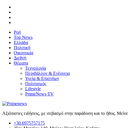
Ροή
Top News
Ελλάδα
Πολιτική
Οικονομία
Διεθνή
Θέματα
Τεχνολογία
Περιβάλλον & Ενέργεια
Υγεία & Επιστήμη
Πολιτισμός
Lifestyle
PrimeNews TV
Αξιόπιστες ειδήσεις, με σεβασμό στην παράδοση και το ήθος. Μείν
+30.6975757175