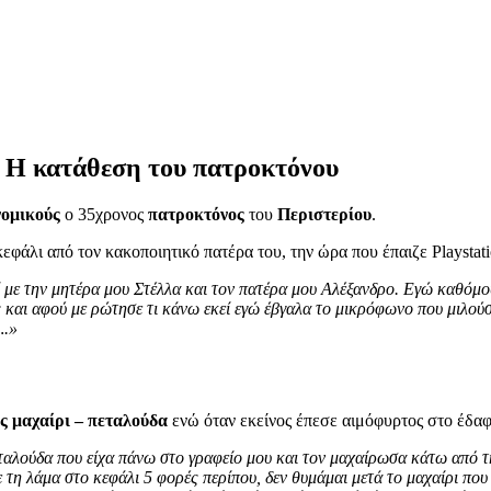
Η κατάθεση του πατροκτόνου
νομικούς
ο 35χρονος
πατροκτόνος
του
Περιστερίου
.
εφάλι από τον κακοποιητικό πατέρα του, την ώρα που έπαιζε Playstati
 με την μητέρα μου Στέλλα και τον πατέρα μου Αλέξανδρο. Εγώ καθόμου
ς και αφού με ρώτησε τι κάνω εκεί εγώ έβγαλα το μικρόφωνο που μιλούσ
….»
ς μαχαίρι – πεταλούδα
ενώ όταν εκείνος έπεσε αιμόφυρτος στο έδαφο
ταλούδα που είχα πάνω στο γραφείο μου και τον μαχαίρωσα κάτω από τη
ε τη λάμα στο κεφάλι 5 φορές περίπου, δεν θυμάμαι μετά το μαχαίρι π