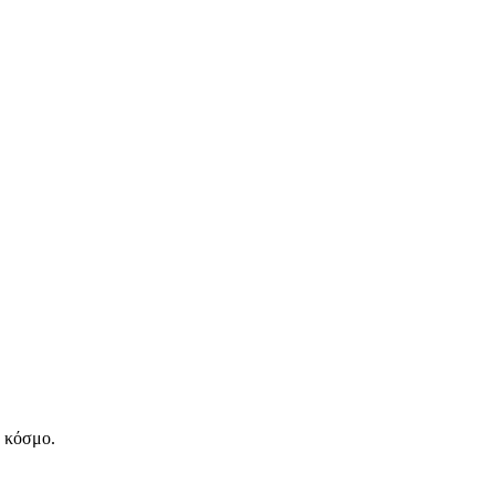
ν κόσμο.