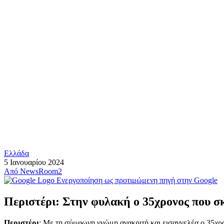
Ελλάδα
5 Ιανουαρίου 2024
Από
NewsRoom2
Ενεργοποίηση ως προτιμώμενη πηγή στην Google
Περιστέρι: Στην φυλακή ο 35χρονος που σ
Περιστέρι
: Με τη σύμφωνη γνώμη ανακριτή και εισαγγελέα ο 35χρ