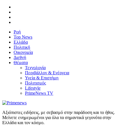
Ροή
Top News
Ελλάδα
Πολιτική
Οικονομία
Διεθνή
Θέματα
Τεχνολογία
Περιβάλλον & Ενέργεια
Υγεία & Επιστήμη
Πολιτισμός
Lifestyle
PrimeNews TV
Αξιόπιστες ειδήσεις, με σεβασμό στην παράδοση και το ήθος.
Μείνετε ενημερωμένοι για όλα τα σημαντικά γεγονότα στην
Ελλάδα και τον κόσμο.