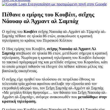
Ενεργοποίηση ως προτιμώμενη πηγή στην Google
Πέθανε ο εμίρης του Κουβέιτ, σεΐχης
Νάουαφ αλ Άχμαντ αλ Σαμπάχ
Ο ηγέτης του
Κουβέιτ
σεΐχης Ναουάφ αλ-Αχμάντ αλ-Τζαμπέρ αλ-
Σαμπάχ πέθανε σε ηλικία 86 ετών, ανακοίνωσε η κρατική
τηλεόραση το κράτος του Περσικού Κόλπου
Ο 16ος εμίρης του Κουβέιτ,
σεϊχης Ναουάφ αλ Άχμαντ Αλ
Σαμπάχ
απεβίωσε σε ηλικία 86 ετών, μετέδωσε σήμερα η κρατική
τηλεόραση. Νωρίτερα η κρατική τηλεόραση του Κουβέιτ διέκοψε
το τακτικό πρόγραμμά της και μετέδιδε στίχους του Κορανίου, κάτι
το οποίο μπορεί πιθανόν να έδειχνε ότι πέθανε κάποιο μέλος της
βασιλικής οικογένειας.
Ο σεΐχης είχε ηγηθεί του πλούσιου σε πετρέλαιο έθνους τα
τελευταία τρία χρόνια αφοότου ανέλαβε την εξουσία από τον
ετεροθαλή αδερφό του, τον Σεΐχη Σαμπάχ αλ-Αχμέντ αλ Σαμπάχ.
«Με μεγάλη θλίψη θρηνούμε… τον θάνατο του Σεΐχη Ναουάφ αλ-
Αχμάντ αλ-Σαμπάχ», ανέφερε ανακοινωθέν που
μεταδόθηκε στην
κρατική τηλεόραση.
Ο εμίρης του Κουβέιτ σεΐχης Ναουάφ αλ Άχμαντ Αλ Σαμπάχ είχε