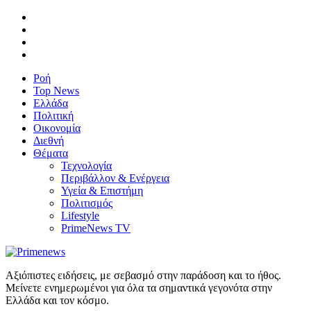
Ροή
Top News
Ελλάδα
Πολιτική
Οικονομία
Διεθνή
Θέματα
Τεχνολογία
Περιβάλλον & Ενέργεια
Υγεία & Επιστήμη
Πολιτισμός
Lifestyle
PrimeNews TV
Αξιόπιστες ειδήσεις, με σεβασμό στην παράδοση και το ήθος.
Μείνετε ενημερωμένοι για όλα τα σημαντικά γεγονότα στην
Ελλάδα και τον κόσμο.