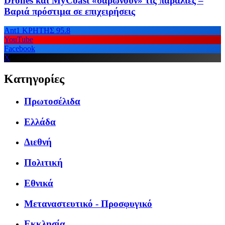
Drones και MyCoast «σαρώνουν» τις παραλίες –
Βαριά πρόστιμα σε επιχειρήσεις
Ant1 ΚΡΗΤΗΣ 95.8
YouTube
Facebook
X
Κατηγορίες
Πρωτοσέλιδα
Ελλάδα
Διεθνή
Πολιτική
Εθνικά
Μεταναστευτικό - Προσφυγικό
Εκκλησία