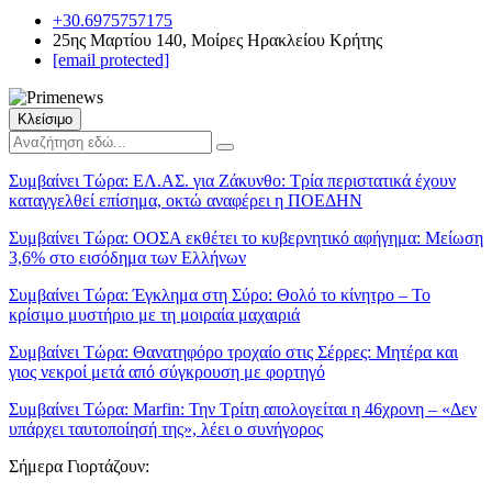
+30.6975757175
25ης Μαρτίου 140, Μοίρες Ηρακλείου Κρήτης
[email protected]
Κλείσιμο
Συμβαίνει Τώρα:
ΕΛ.ΑΣ. για Ζάκυνθο: Τρία περιστατικά έχουν
καταγγελθεί επίσημα, οκτώ αναφέρει η ΠΟΕΔΗΝ
Συμβαίνει Τώρα:
ΟΟΣΑ εκθέτει το κυβερνητικό αφήγημα: Μείωση
3,6% στο εισόδημα των Ελλήνων
Συμβαίνει Τώρα:
Έγκλημα στη Σύρο: Θολό το κίνητρο – Το
κρίσιμο μυστήριο με τη μοιραία μαχαιριά
Συμβαίνει Τώρα:
Θανατηφόρο τροχαίο στις Σέρρες: Μητέρα και
γιος νεκροί μετά από σύγκρουση με φορτηγό
Συμβαίνει Τώρα:
Marfin: Την Τρίτη απολογείται η 46χρονη – «Δεν
υπάρχει ταυτοποίησή της», λέει ο συνήγορος
Σήμερα Γιορτάζουν: