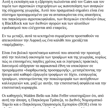
Αυτή η εκποίηση και η εξάρτηση πωλούνται από τον Gates και τον
τομέα των αγροτικών επιχειρήσεων ως ικανοποίηση των αναγκών
της σύγχρονης γεωργίας. Αυτό που πραγματικά σημαίνει είναι ένα
σύστημα προσαρμοσμένο για να ανταποκρίνεται στις απαιτήσεις
του παγκόσμιου αγροτοκεφαλαίου, των θεσμικών επενδυτών όπως
η BlackRock και των διεθνών αγορών και των αλυσίδων
εφοδιασμού που ελέγχονται από εταιρείες.
Εν τω μεταξύ, αυτά τα κεκτημένα συμφέροντα προσπαθούν να
απεικονίσουν την Αφρική ως ένα καλάθι που χρειάζεται
«παρέμβαση».
Είναι ένα βολικό προπέτασμα καπνού που αποσπά την προσοχή
από την πολιτική οικονομία των τροφίμων και της γεωργίας, κυρίως
πώς οι επινοημένες παγίδες χρέους και οι ληστρικές πρακτικές
δανεισμού οδήγησαν τα αφρικανικά έθνη να υποκύψουν σε
προγράμματα «διαρθρωτικής προσαρμογής», μετατρέποντας την
ήπειρο από καθαρό εξαγωγέα τροφίμων σε δίχτυ. εισαγωγέας
τροφίμων, υπονομεύοντας την ποικιλομορφία των αυτόχθονων
καλλιεργειών και, μαζί με αυτήν, την επισιτιστική ασφάλεια και την
επισιτιστική κυριαρχία.
Οι καθηγητές Walden Bello και John Feffer υποστηρίζουν ότι, από
αυτή την άποψη, η Παγκόσμια Τράπεζα, το Διεθνές Νομισματικό
Ταμείο και ο Παγκόσμιος Οργανισμός Εμπορίου (ΠΟΕ) είναι το