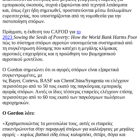
εμπορικούς σκοπούς, συχνά εξαρτώνται από τεχνητά λιπάσματα
και, όπως έχει ήδη σημειωθεί, προστατεύονται μέσω διπλωμάτων
ευρεσιτεχνίας, που υποστηρίζονται από τη νομοθεσία για την
πιστοποίηση σπόρων.
Πράγματι, η έκθεση του CAFOD για
το
2023
Sowing
the
Seeds
of
Poverty
:
How
the
World
Bank
Harms
Poo
πώς το σύστημα σπόρων αγροτών υπονομεύεται συστηματικά από
τη συγκέντρωση δύναμης που κατέχει η μεγάλης κλίμακας
αγροτικές επιχειρήσεις και η προώθηση του βιομηχανικού
αγροτικού μοντέλου.
Ο Gordon σημειώνει ότι οι αγορές σπόρων είναι εξαιρετικά
συγκεντρωμένες, με
τις Bayer, Corteva, BASF και ChemChina/Syngenta να ελέγχουν
περισσότερο από το 50 τοις εκατό της παγκόσμιας εμπορικής
αγοράς σπόρων. Αυτές οι ίδιες τέσσερις εταιρείες ελέγχουν επίσης
περισσότερο από το 60 τοις εκατό των παγκόσμιων πωλήσεων
αγροχημικών.
Ο Gordon λέει:
«
Χρησιμοποιώντας τα μονοπώλια τους, αυτές οι εταιρείες
επικεντρώνονται στην παραγωγή σπόρων για καλλιέργειες με μεγάλες
αγορές – κυρίως βασικά είδη όπως καλαμπόκι, σιτάρι, σόγια και