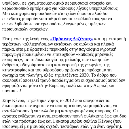
υπαίθρου, σε χρηματοοικονομικό περιουσιακό στοιχείο και
κερδοσκοπικό εμπόρευμα για κάποιους λίγους υπερπλούσιους.
Μια κατηγορία περιουσιακών στοιχείων όπου οι πλούσιοι
επενδυτές μπορούν να σταθμεύουν τα κεφάλαιά τους για να
επωφεληθούν περαιτέρω από τις διογκωμένες τιμές των
περιουσιακών στοιχείων.
Είτε μέσω της λεγόμενης
«Πράσινης Ατζέντας»
και τη μετατροπή
τεράστιων καλλιεργήσιμων εκτάσεων σε αιολικά και ηλιακά
πάρκα, είτε με δραστικές περικοπές στην παγκόσμια αγροτική
παραγωγή προκειμένου να επιτευχθούν «καθαρές μηδενικές
εκπομπές», με τη δικαιολογία της μείωσης των εκπομπών
άνθρακα, οδηγούμαστε στη καταστροφή της γεωργίας, της
κτηνοτροφίας και του υδροφόρου ορίζοντα με πρόσχημα τη
σωτηρία του πλανήτη, ελέω της Ατζέντας 2030. Το άρθρο που
ακολουθεί αποτελεί τρανό παράδειγμα ότι οι σχεδιασμοί αυτοί δεν
εφαρμόζονται μόνο στην Ευρώπη, αλλά και στην Αφρική και
παντού…!
Στην Κένυα, ψηφίστηκε νόμος το 2012 που απαγορεύει τα
δικαιώματα των αγροτών να αποταμιεύουν, να μοιράζονται, να
ανταλλάσσουν ή να πωλούν μη καταχωρισμένους σπόρους. Οι
αγρότες ενδέχεται να αντιμετωπίσουν ποινή φυλάκισης έως και δύο
ετών και πρόστιμο έως και 1 εκατομμυρίου σελίνια Κένυας (που
ισοδυναμεί με μισθούς σχεδόν τεσσάρων ετών για έναν αγρότη).