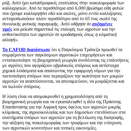
ρύζι. Αυτό έχει καταστροφικές επιπτώσεις στην ποικιλομορφία των
καλλιεργειών. Από τα περισσότερα από 6.000 βρώσιμα είδη φυτών
που έχουμε καλλιεργήσει εδώ και αιώνες, μόνο εννέα καλλιέργειες
αντιπροσωπεύουν πλέον περισσότερο από το 65 τοις εκατό της
συνολικής φυτικής παραγωγής. Αυτό οδήγησε σε
αυξημένες
τιμές
και μείωσε σημαντικά τις επιλογές των αγροτών και την
ανθεκτικότητα των αγροτών σε κραδασμούς όπως η κλιματική
αλλαγή».
Το CAFOD διαπίστωσε
ότι η Παγκόσμια Τράπεζα προωθεί τα
συμφέροντα των παγκόσμιων αγροτικών επιχειρήσεων και
εντατικοποίησε τη βιομηχανική γεωργία συνδέοντας τις επιδοτήσεις
με αγρότες που αγοράζουν υβριδικούς σπόρους και αντίστοιχα
χημικά λιπάσματα και απαιτώντας την εφαρμογή νόμων για την
πιστοποίηση σπόρων που περιορίζουν την ικανότητα των μικρών
αγροτών να αναπτύσσονται, να αποταμιεύουν, να μοιράζονται και
να πωλούν σπόρους.
Η λύση είναι να απομακρυνθεί η χρηματοδότηση από τη
βιομηχανική γεωργία και να εγκαταλειφθεί η ιδέα της Πράσινης
Επανάστασης για την Αφρική προς όφελος των αγροτών μικρής
κλίμακας, της αγροοικολογίας και των δημοσίων επενδύσεων στα
συστήματα σπόρων των αγροτών για τη βελτίωση της διατροφής,
την αύξηση της ποικιλομορφίας των τροφίμων και την ενίσχυση
των αγροτικών κοινοτήτων και τοπικές οικονομίες.