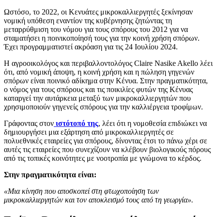
Ωστόσο, το 2022, οι Κενυάτες μικροκαλλιεργητές ξεκίνησαν
νομική υπόθεση εναντίον της κυβέρνησης ζητώντας τη
μεταρρύθμιση του νόμου για τους σπόρους του 2012 για να
σταματήσει η ποινικοποίησή τους για την κοινή χρήση σπόρων.
Έχει προγραμματιστεί ακρόαση για τις 24 Ιουλίου 2024.
Η αγροοικολόγος και περιβαλλοντολόγος Claire Nasike Akello λέει
ότι, από νομική άποψη, η κοινή χρήση και η πώληση γηγενών
σπόρων είναι ποινικό αδίκημα στην Κένυα. Στην πραγματικότητα,
ο νόμος για τους σπόρους και τις ποικιλίες φυτών της Κένυας
καταργεί την αυτάρκεια μεταξύ των μικροκαλλιεργητών που
χρησιμοποιούν γηγενείς σπόρους για την καλλιέργεια τροφίμων.
Γράφοντας στον
ιστότοπό της
, λέει ότι η νομοθεσία επιδιώκει να
δημιουργήσει μια εξάρτηση από μικροκαλλιεργητές σε
πολυεθνικές εταιρείες για σπόρους, δίνοντας έτσι το πάνω χέρι σε
αυτές τις εταιρείες που συνεχίζουν να κλέβουν βιολογικούς πόρους
από τις τοπικές κοινότητες με νοοτροπία με γνώμονα το κέρδος.
Στην πραγματικότητα είναι:
«Μια κίνηση που αποσκοπεί στη φτωχοποίηση των
μικροκαλλιεργητών και τον αποκλεισμό τους από τη γεωργία».