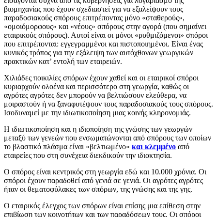
εισάγονται συχνά από τις κυβερνήσεις για λογαριασμό της
βιομηχανίας που έχουν σχεδιαστεί για να εξαλείψουν τους
παραδοσιακούς σπόρους επιτρέποντας μόνο «σταθερούς»,
«ομοιόμορφους» και «νέους» σπόρους στην αγορά (που σημαίνει
εταιρικούς σπόρους). Αυτοί είναι οι μόνοι «ρυθμιζόμενοι» σπόροι
που επιτρέπονται: εγγεγραμμένοι και πιστοποιημένοι. Είναι ένας
κυνικός τρόπος για την εξάλειψη των αυτόχθονων γεωργικών
πρακτικών κατ’ εντολή των εταιρειών.
Χιλιάδες ποικιλίες σπόρων έχουν χαθεί και οι εταιρικοί σπόροι
κυριαρχούν ολοένα και περισσότερο στη γεωργία, καθώς οι
αγρότες αγρότες δεν μπορούν να βελτιώσουν ελεύθερα, να
μοιραστούν ή να ξαναφυτέψουν τους παραδοσιακούς τους σπόρους.
Ισοδυναμεί με την ιδιωτικοποίηση μιας κοινής κληρονομιάς.
Η ιδιωτικοποίηση και η ιδιοποίηση της γνώσης των γεωργών
μεταξύ των γενεών που ενσωματώνονται από σπόρους των οποίων
το βλαστικό πλάσμα είναι «βελτιωμένο»
και κλεμμένο
από
εταιρείες που στη συνέχεια διεκδικούν την ιδιοκτησία.
Ο σπόρος είναι κεντρικός στη γεωργία εδώ και 10.000 χρόνια. Οι
σπόροι έχουν παραδοθεί από γενιά σε γενιά. Οι αγρότες αγρότες
ήταν οι θεματοφύλακες των σπόρων, της γνώσης και της γης.
Ο εταιρικός έλεγχος των σπόρων είναι επίσης μια επίθεση στην
επιβίωση των κοινοτήτων και των παραδόσεων τους. Οι σπόροι