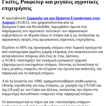
Γκέϊτς, Ροκφέλερ και μεγάλες αγροτικές
επιχειρήσεις
Η πρωτοβουλία
Συμμαχία για μια Πράσινη Επανάσταση στην
Αφρική
(AGRA), που χρηματοδοτείται από τα
Ιδρύματα Gates και Rockefeller, παρεμβαίνει άμεσα στη
διαμόρφωση των αγροτικών πολιτικών των αφρικανικών
κυβερνήσεων σε θέματα όπως οι σπόροι και η γη, ανοίγοντας τις
αφρικανικές αγορές στις αμερικανικές αγροτικές επιχειρήσεις.
Περίπου το 80% της προσφοράς σπόρων στην Αφρική προέρχεται
από εκατομμύρια αγρότες μικρής κλίμακας που ανακυκλώνουν και
ανταλλάσσουν σπόρους από έτος σε έτος. Ωστόσο,
η AGRA υποστηρίζει την εισαγωγή εμπορικών (χημικά
εξαρτώμενων) συστημάτων σπόρων, δίνοντας τη δυνατότητα σε
λίγες μεγάλες εταιρείες να ελέγχουν την έρευνα και ανάπτυξη, την
παραγωγή και τη διανομή σπόρων.
Από τη δεκαετία του 1990, πραγματοποιήθηκαν αναθεωρήσεις
εθνικής νομοθεσίας για τους σπόρους, με χορηγία της USAID και
της G8 μαζί με τον Gates και άλλους, ανοίγοντας την πόρτα στη
συμμετοχή πολυεθνικών εταιρειών στην παραγωγή σπόρων.
Οι κανονισμοί και οι νόμοι για την «πιστοποίηση σπόρων»