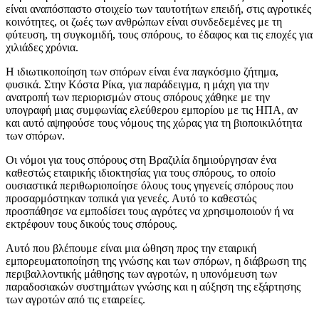
είναι αναπόσπαστο στοιχείο των ταυτοτήτων επειδή, στις αγροτικές
κοινότητες, οι ζωές των ανθρώπων είναι συνδεδεμένες με τη
φύτευση, τη συγκομιδή, τους σπόρους, το έδαφος και τις εποχές για
χιλιάδες χρόνια.
Η ιδιωτικοποίηση των σπόρων είναι ένα παγκόσμιο ζήτημα,
φυσικά. Στην Κόστα Ρίκα, για παράδειγμα, η μάχη για την
ανατροπή των περιορισμών στους σπόρους χάθηκε με την
υπογραφή μιας συμφωνίας ελεύθερου εμπορίου με τις ΗΠΑ, αν
και αυτό αψηφούσε τους νόμους της χώρας για τη βιοποικιλότητα
των σπόρων.
Οι νόμοι για τους σπόρους στη Βραζιλία δημιούργησαν ένα
καθεστώς εταιρικής ιδιοκτησίας για τους σπόρους, το οποίο
ουσιαστικά περιθωριοποίησε όλους τους γηγενείς σπόρους που
προσαρμόστηκαν τοπικά για γενεές. Αυτό το καθεστώς
προσπάθησε να εμποδίσει τους αγρότες να χρησιμοποιούν ή να
εκτρέφουν τους δικούς τους σπόρους.
Αυτό που βλέπουμε είναι μια ώθηση προς την εταιρική
εμπορευματοποίηση της γνώσης και των σπόρων, η διάβρωση της
περιβαλλοντικής μάθησης των αγροτών, η υπονόμευση των
παραδοσιακών συστημάτων γνώσης και η αύξηση της εξάρτησης
των αγροτών από τις εταιρείες.