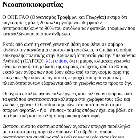
Νεοαποικιοκρατίας
Ο ΟΗΕ FAO (Οργανισμός Τροφίμων και Γεωργίας) εκτιμά ότι
παγκοσμίως μόλις 20 καλλιεργούμενα είδη φυτών
αντιπροσωπεύουν το 90% του συνόλου των φυτικών τροφίμων που
καταναλώνονται από τον άνθρωπο.
Εκτός από αυτή τη στενή γενετική βάση που θέτει σε σοβαρό
κίνδυνο την παγκόσμια επισιτιστική ασφάλεια, ο Graham Gordon,
επικεφαλής πολιτικής στην Καθολική Υπηρεσία για την Υπερπόντια
Ανάπτυξη (CAFOD),
λέει επίσης
ότι η μικρής κλίμακας γεωργία
είναι κεντρική στη μείωση της ακραίας φτώχειας, από το 80 τοις
εκατό των ανθρώπων που ζουν κάτω από το παγκόσμιο όριο της
φτώχειας εδρεύουν σε αγροτικές περιοχές και η συντριπτική
πλειονότητα αυτών εξαρτώνται από τη γεωργία για τα προς το ζην.
Οι αγρότες καλλιεργούν καλλιέργειες και επιλέγουν σπόρους από
τα φυτά που αναπτύσσονται καλύτερα στα χωράφια τους εδώ και
χιλιάδες χρόνια. Ο Gordon σημειώνει ότι αυτό το «σύστημα
σπόρων αγροτών» ή ο «άτυπος» τομέας σπόρων έχει συμβάλει σε
μια θρεπτική και ποικιλόμορφη οικιακή διατροφή.
Ωστόσο, αυτό το σύστημα σπόρων αγροτών υπάρχει παράλληλα
με το σύστημα εμπορικών σπόρων. Οι υβριδικοί σπόροι
αναπτύσσονται συνήθως από μεγάλες γεωργικές εταιρείες για