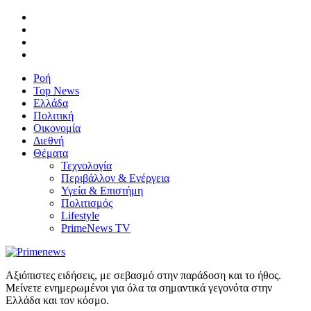
Ροή
Top News
Ελλάδα
Πολιτική
Οικονομία
Διεθνή
Θέματα
Τεχνολογία
Περιβάλλον & Ενέργεια
Υγεία & Επιστήμη
Πολιτισμός
Lifestyle
PrimeNews TV
Αξιόπιστες ειδήσεις, με σεβασμό στην παράδοση και το ήθος.
Μείνετε ενημερωμένοι για όλα τα σημαντικά γεγονότα στην
Ελλάδα και τον κόσμο.