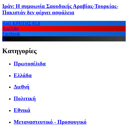
Ιράν: Η συμφωνία Σαουδικής Αραβίας-Τουρκίας-
Πακιστάν δεν φέρνει ασφάλεια
Ant1 ΚΡΗΤΗΣ 95.8
YouTube
Facebook
X
Κατηγορίες
Πρωτοσέλιδα
Ελλάδα
Διεθνή
Πολιτική
Εθνικά
Μεταναστευτικό - Προσφυγικό