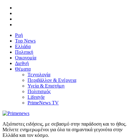
Ροή
Top News
Ελλάδα
Πολιτική
Οικονομία
Διεθνή
Θέματα
Τεχνολογία
Περιβάλλον & Ενέργεια
Υγεία & Επιστήμη
Πολιτισμός
Lifestyle
PrimeNews TV
Αξιόπιστες ειδήσεις, με σεβασμό στην παράδοση και το ήθος.
Μείνετε ενημερωμένοι για όλα τα σημαντικά γεγονότα στην
Ελλάδα και τον κόσμο.