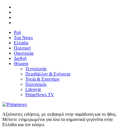
Ροή
Top News
Ελλάδα
Πολιτική
Οικονομία
Διεθνή
Θέματα
Τεχνολογία
Περιβάλλον & Ενέργεια
Υγεία & Επιστήμη
Πολιτισμός
Lifestyle
PrimeNews TV
Αξιόπιστες ειδήσεις, με σεβασμό στην παράδοση και το ήθος.
Μείνετε ενημερωμένοι για όλα τα σημαντικά γεγονότα στην
Ελλάδα και τον κόσμο.