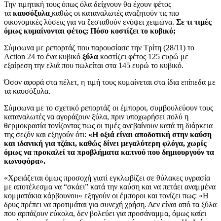
Την τιμητική τους όπως όλα δείχνουν θα έχουν φέτος
τα
καυσόξυλα
καθώς οι καταναλωτές αναζητούν τις πιο
οικονομικές λύσεις για να ζεσταθούν ενόψει χειμώνα.
Σε τι τιμές
όμως κυμαίνονται φέτος; Πόσο κοστίζει το κυβικό;
Σύμφωνα με ρεπορτάζ που παρουσίασε την Τρίτη (28/11) το
Action 24 το ένα κυβικό
ξύλα
κοστίζει φέτος 125 ευρώ με
εξαίρεση την ελιά που πωλείται στα 145 ευρώ το κυβικό.
Όσον αφορά στα πέλετ, η τιμή τους κυμαίνεται στα ίδια επίπεδα με
τα καυσόξυλα.
Σύμφωνα με το σχετικό ρεπορτάζ οι έμποροι, συμβουλεύουν τους
καταναλωτές να αγοράζουν ξύλα, πριν υποχωρήσει πολύ η
θερμοκρασία τονίζοντας πως οι τιμές ανεβαίνουν κατά τη διάρκεια
της σεζόν και εξηγούν ότι:
«Η οξιά είναι αποδοτική στην καύση
και ιδανική για τζάκι, καθώς δίνει μεγαλύτερη φλόγα, χωρίς
όμως να προκαλεί τα προβλήματα καπνού που δημιουργούν τα
κωνοφόρα».
«Χρειάζεται όμως προσοχή γιατί εγκλωβίζει σε θύλακες υγρασία
με αποτέλεσμα να “σκάει” κατά την καύση και να πετάει αναμμένα
κομματάκια κάρβουνου» εξηγούν οι έμποροι και τονίζει πως: «Η
δρυς πρέπει να προτιμάται για συνεχή χρήση. Δεν είναι από τα ξύλα
που αρπάζουν εύκολα, δεν βολεύει για προσάναμμα, όμως καίει