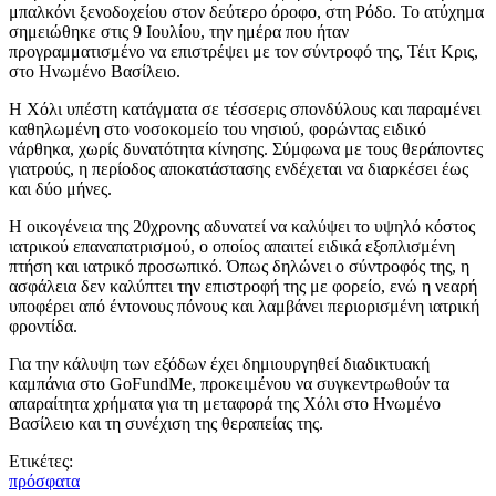
μπαλκόνι ξενοδοχείου στον δεύτερο όροφο, στη Ρόδο. Το ατύχημα
σημειώθηκε στις 9 Ιουλίου, την ημέρα που ήταν
προγραμματισμένο να επιστρέψει με τον σύντροφό της, Τέιτ Κρις,
στο Ηνωμένο Βασίλειο.
Η Χόλι υπέστη κατάγματα σε τέσσερις σπονδύλους και παραμένει
καθηλωμένη στο νοσοκομείο του νησιού, φορώντας ειδικό
νάρθηκα, χωρίς δυνατότητα κίνησης. Σύμφωνα με τους θεράποντες
γιατρούς, η περίοδος αποκατάστασης ενδέχεται να διαρκέσει έως
και δύο μήνες.
Η οικογένεια της 20χρονης αδυνατεί να καλύψει το υψηλό κόστος
ιατρικού επαναπατρισμού, ο οποίος απαιτεί ειδικά εξοπλισμένη
πτήση και ιατρικό προσωπικό. Όπως δηλώνει ο σύντροφός της, η
ασφάλεια δεν καλύπτει την επιστροφή της με φορείο, ενώ η νεαρή
υποφέρει από έντονους πόνους και λαμβάνει περιορισμένη ιατρική
φροντίδα.
Για την κάλυψη των εξόδων έχει δημιουργηθεί διαδικτυακή
καμπάνια στο GoFundMe, προκειμένου να συγκεντρωθούν τα
απαραίτητα χρήματα για τη μεταφορά της Χόλι στο Ηνωμένο
Βασίλειο και τη συνέχιση της θεραπείας της.
Ετικέτες:
πρόσφατα