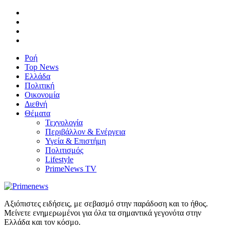
Ροή
Top News
Ελλάδα
Πολιτική
Οικονομία
Διεθνή
Θέματα
Τεχνολογία
Περιβάλλον & Ενέργεια
Υγεία & Επιστήμη
Πολιτισμός
Lifestyle
PrimeNews TV
Αξιόπιστες ειδήσεις, με σεβασμό στην παράδοση και το ήθος.
Μείνετε ενημερωμένοι για όλα τα σημαντικά γεγονότα στην
Ελλάδα και τον κόσμο.