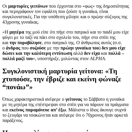
Οι
μαρτυρίες γειτόνων
που έρχονται στο «φως» της δημοσιότητας
και περιγράφουν τον εφιάλτη που ζούσε η γυναίκα, είναι
συγκλονιστικές. Για την υπόθεση μίλησε και ο πρώην σύζυγος της
43χρονης γυναίκας.
«Η
μητέρα
της μού είπε ότι πήγε στο πατρικό και το παιδί μου είχε
φύγει με το ταξί να πάει στο σχολείο του, πήγε στο σπίτι της
και
την πυροβόλησε
, στο πατρικό της. Ο άνθρωπος αυτός (σ.σ.
ο
άνδρας
που
συζούσε
με την
πρώην γυναίκα του
)
δεν μου είχε
δώσει και την καλύτερη εντύπωση
αλλά
δεν είχα
και
πολλά –
πολλά μαζί του
», υποστήριξε, μιλώντας στον
ALPHA
.
Συγκλονιστική μαρτυρία γείτονα: «Τη
χτυπούσε, την έβριζε και εκείνη φώναζε
“πονάω”»
Όπως χαρακτηριστικά ανέφερε ο
γείτονας
το Σάββατο η γυναίκα
με τη μητέρα της επέστρεψαν στο σπίτι για να πάρουν τα πράγματα
και
εκείνος παραμόνευε απ’ έξω
. Μάλιστα ο ίδιος άκουγε συχνά
το ζευγάρι να τσακώνεται και ανέφερε ότι ο 70χρονος ήταν αρκετά
παράξενος.