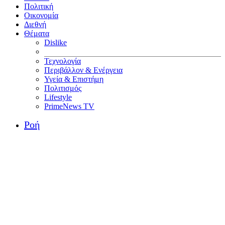
Πολιτική
Οικονομία
Διεθνή
Θέματα
Dislike
Τεχνολογία
Περιβάλλον & Ενέργεια
Υγεία & Επιστήμη
Πολιτισμός
Lifestyle
PrimeNews TV
Ροή