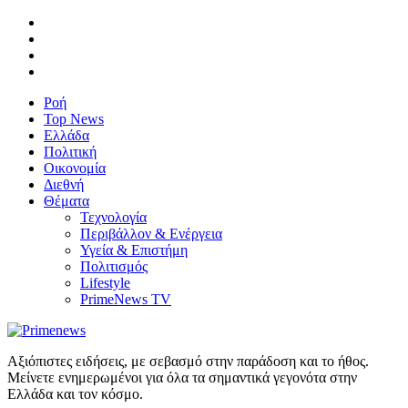
Ροή
Top News
Ελλάδα
Πολιτική
Οικονομία
Διεθνή
Θέματα
Τεχνολογία
Περιβάλλον & Ενέργεια
Υγεία & Επιστήμη
Πολιτισμός
Lifestyle
PrimeNews TV
Αξιόπιστες ειδήσεις, με σεβασμό στην παράδοση και το ήθος.
Μείνετε ενημερωμένοι για όλα τα σημαντικά γεγονότα στην
Ελλάδα και τον κόσμο.