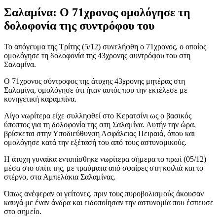
Σαλαμίνα: Ο 71χρονος ομολόγησε τη
δολοφονία της συντρόφου του
Το απόγευμα της Τρίτης (5/12) συνελήφθη ο 71χρονος, ο οποίος
ομολόγησε τη δολοφονία της 43χρονης συντρόφου του στη
Σαλαμίνα.
Ο 71χρονος σύντροφος της άτυχης 43χρονης μητέρας στη
Σαλαμίνα, ομολόγησε ότι ήταν αυτός που την εκτέλεσε με
κυνηγετική καραμπίνα.
Λίγο νωρίτερα είχε συλληφθεί στο Κερατσίνι ως ο βασικός
ύποπτος για τη δολοφονία της στη Σαλαμίνα. Αυτήν την ώρα,
βρίσκεται στην Υποδιεύθυνση Ασφάλειας Πειραιά, όπου και
ομολόγησε κατά την εξέτασή του από τους αστυνομικούς.
Η άτυχη γυναίκα εντοπίσθηκε νωρίτερα σήμερα το πρωί (05/12)
μέσα στο σπίτι της, με τραύματα από σφαίρες στη κοιλιά και το
στέρνο, στα Αμπελάκια Σαλαμίνας.
Όπως ανέφεραν οι γείτονες, πριν τους πυροβολισμούς άκουσαν
καυγά με έναν άνδρα και ειδοποίησαν την αστυνομία που έσπευσε
στο σημείο.