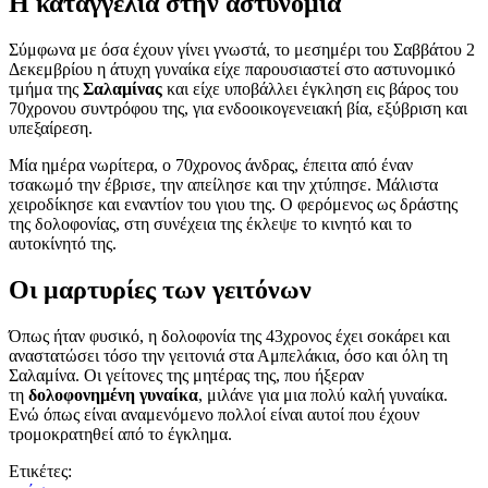
Η καταγγελία στην αστυνομία
Σύμφωνα με όσα έχουν γίνει γνωστά, το μεσημέρι του Σαββάτου 2
Δεκεμβρίου η άτυχη γυναίκα είχε παρουσιαστεί στο αστυνομικό
τμήμα της
Σαλαμίνας
και είχε υποβάλλει έγκληση εις βάρος του
70χρονου συντρόφου της, για ενδοοικογενειακή βία, εξύβριση και
υπεξαίρεση.
Μία ημέρα νωρίτερα, ο 70χρονος άνδρας, έπειτα από έναν
τσακωμό την έβρισε, την απείλησε και την χτύπησε. Μάλιστα
χειροδίκησε και εναντίον του γιου της. Ο φερόμενος ως δράστης
της δολοφονίας, στη συνέχεια της έκλεψε το κινητό και το
αυτοκίνητό της.
Οι μαρτυρίες των γειτόνων
Όπως ήταν φυσικό, η δολοφονία της 43χρονος έχει σοκάρει και
αναστατώσει τόσο την γειτονιά στα Αμπελάκια, όσο και όλη τη
Σαλαμίνα. Οι γείτονες της μητέρας της, που ήξεραν
τη
δολοφονημένη γυναίκα
, μιλάνε για μια πολύ καλή γυναίκα.
Ενώ όπως είναι αναμενόμενο πολλοί είναι αυτοί που έχουν
τρομοκρατηθεί από το έγκλημα.
Ετικέτες: