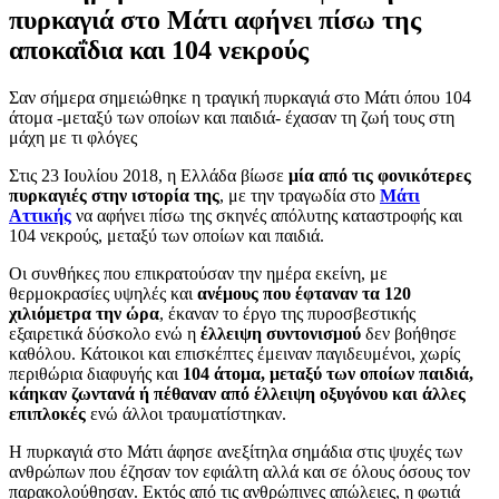
πυρκαγιά στο Μάτι αφήνει πίσω της
αποκαΐδια και 104 νεκρούς
Σαν σήμερα σημειώθηκε η τραγική πυρκαγιά στο Μάτι όπου 104
άτομα -μεταξύ των οποίων και παιδιά- έχασαν τη ζωή τους στη
μάχη με τι φλόγες
Στις 23 Ιουλίου 2018, η Ελλάδα βίωσε
μία από τις φονικότερες
πυρκαγιές στην ιστορία της
, με την τραγωδία στο
Μάτι
Αττικής
να αφήνει πίσω της σκηνές απόλυτης καταστροφής και
104 νεκρούς, μεταξύ των οποίων και παιδιά.
Οι συνθήκες που επικρατούσαν την ημέρα εκείνη, με
θερμοκρασίες υψηλές και
ανέμους που έφταναν τα 120
χιλιόμετρα την ώρα
, έκαναν το έργο της πυροσβεστικής
εξαιρετικά δύσκολο ενώ η
έλλειψη συντονισμού
δεν βοήθησε
καθόλου. Κάτοικοι και επισκέπτες έμειναν παγιδευμένοι, χωρίς
περιθώρια διαφυγής και
104 άτομα, μεταξύ των οποίων παιδιά,
κάηκαν ζωντανά ή πέθαναν από έλλειψη οξυγόνου και άλλες
επιπλοκές
ενώ άλλοι τραυματίστηκαν.
Η πυρκαγιά στο Μάτι άφησε ανεξίτηλα σημάδια στις ψυχές των
ανθρώπων που έζησαν τον εφιάλτη αλλά και σε όλους όσους τον
παρακολούθησαν. Εκτός από τις ανθρώπινες απώλειες, η φωτιά