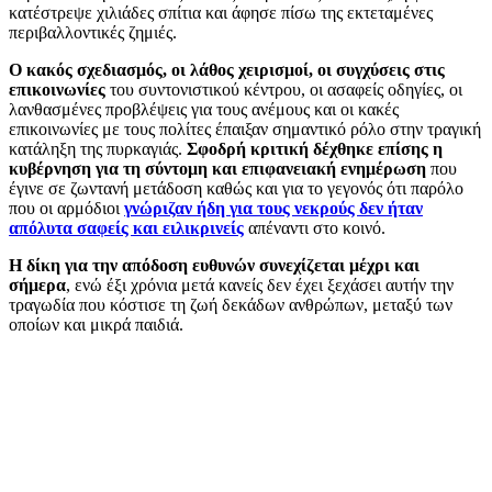
κατέστρεψε χιλιάδες σπίτια και άφησε πίσω της εκτεταμένες
περιβαλλοντικές ζημιές.
Ο κακός σχεδιασμός, οι λάθος χειρισμοί, οι συγχύσεις στις
επικοινωνίες
του συντονιστικού κέντρου, οι ασαφείς οδηγίες, οι
λανθασμένες προβλέψεις για τους ανέμους και οι κακές
επικοινωνίες με τους πολίτες έπαιξαν σημαντικό ρόλο στην τραγική
κατάληξη της πυρκαγιάς.
Σφοδρή κριτική δέχθηκε επίσης η
κυβέρνηση για τη σύντομη και επιφανειακή ενημέρωση
που
έγινε σε ζωντανή μετάδοση καθώς και για το γεγονός ότι παρόλο
που οι αρμόδιοι
γνώριζαν ήδη για τους νεκρούς δεν ήταν
απόλυτα σαφείς και ειλικρινείς
απέναντι στο κοινό.
Η δίκη για την απόδοση ευθυνών συνεχίζεται μέχρι και
σήμερα
, ενώ έξι χρόνια μετά κανείς δεν έχει ξεχάσει αυτήν την
τραγωδία που κόστισε τη ζωή δεκάδων ανθρώπων, μεταξύ των
οποίων και μικρά παιδιά.