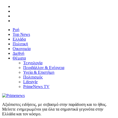
Ροή
Top News
Ελλάδα
Πολιτική
Οικονομία
Διεθνή
Θέματα
Τεχνολογία
Περιβάλλον & Ενέργεια
Υγεία & Επιστήμη
Πολιτισμός
Lifestyle
PrimeNews TV
Αξιόπιστες ειδήσεις, με σεβασμό στην παράδοση και το ήθος.
Μείνετε ενημερωμένοι για όλα τα σημαντικά γεγονότα στην
Ελλάδα και τον κόσμο.