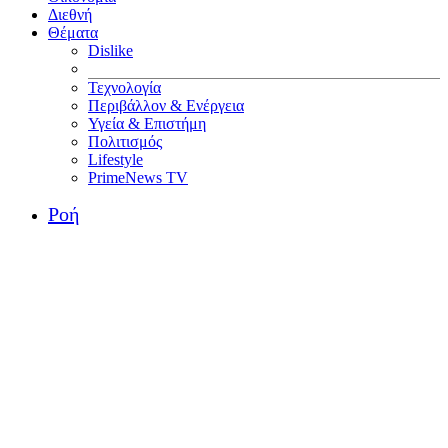
Διεθνή
Θέματα
Dislike
Τεχνολογία
Περιβάλλον & Ενέργεια
Υγεία & Επιστήμη
Πολιτισμός
Lifestyle
PrimeNews TV
Ροή