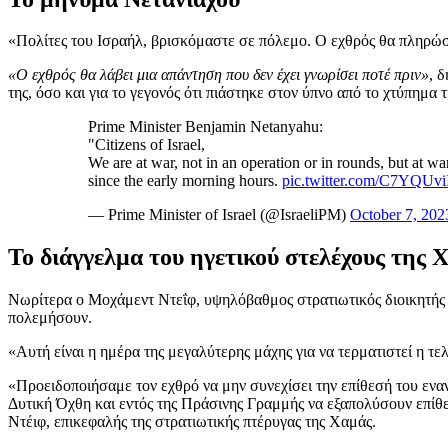
«Πολίτες του Ισραήλ, βρισκόμαστε σε πόλεμο. Ο εχθρός θα πληρώσ
«Ο εχθρός θα λάβει μια απάντηση που δεν έχει γνωρίσει ποτέ πριν»
, 
της, όσο και για το γεγονός ότι πιάστηκε στον ύπνο από το χτύπημα 
Prime Minister Benjamin Netanyahu:
"Citizens of Israel,
We are at war, not in an operation or in rounds, but at wa
since the early morning hours.
pic.twitter.com/C7YQUvi
— Prime Minister of Israel (@IsraeliPM)
October 7, 202
Το διάγγελμα του ηγετικού στελέχους της 
Νωρίτερα ο Μοχάμεντ Ντεΐφ, υψηλόβαθμος στρατιωτικός διοικητής 
πολεμήσουν.
«Αυτή είναι η ημέρα της μεγαλύτερης μάχης για να τερματιστεί η τε
«Προειδοποιήσαμε τον εχθρό να μην συνεχίσει την επίθεσή του εναν
Δυτική Όχθη και εντός της Πράσινης Γραμμής να εξαπολύσουν επίθ
Ντέιφ, επικεφαλής της στρατιωτικής πτέρυγας της Χαμάς.