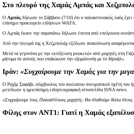
Στο πλευρό της Χαμάς Αμπάς και Χεζμπολ
Ο
Αμπάς
δήλωσε το Σάββατο (7/10) ότι ο παλαιστινιακός λαός έχει
επίσημο πρακτορείο ειδήσεων WAFA.
Ο Αμπάς έκανε την παραπάνω δήλωσε έπειτα από επείγουσα συνάντ
Από την πλευρά της η Χεζμπολάχ εξέδωσε ανακοίνωση αναφέροντας
Μετά τα γεγονότα με την εκτόξευση ρουκετών από μαχητές στη Γάζα
μήνυμα σε αυτούς που επιδιώκουν την εξομάλυνση με το Ισραήλ».
Ιράν:
«Συγχαίρουμε την Χαμάς για την μεγα
Ο Ραχίμ Σαφάβι, σύμβουλος του ανώτατου πνευματικού ηγέτη του Ιρ
μετέδωσε η ημιεπίσημη ειδησεογραφική ιστοσελίδα ISNA news.
«Συγχαίρουμε τους Παλαιστίνιους μαχητές. Θα σταθούμε δίπλα στους
Φίλης στον ΑΝΤ1: Γιατί η Χαμάς εξαπέλυσ