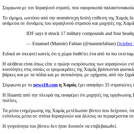
Σύμφωνα με τον Ισραηλινό στρατό, που σφυροκοπά παλαιστινιακούς
Το τίμημα, ωστόσο από την αναπάντεχη διπλή επίθεση της Χαμάς δεν
ανάμεσα σε δυνάμεις του ισραηλινού στρατού και μαχητές της Χαμ
IDF says it struck 17 military compounds and four headq
— Emanuel (Mannie) Fabian (@manniefabian)
October 
Ειδικά αν σκεφτεί κανείς ότι η χώρα διαθέτει ένα από τα πιο εκτε
Η αλήθεια είναι όπως είπε ο πρώην εκπρόσωπος των ισραηλινών ενό
κοινότητες στις οποίες οι τρομοκράτες της Χαμάς βρίσκονται φυσικ
βάρκες και με τα πόδια και με αυτοκίνητα, με οχήματα, από την ξηρά
Σύμφωνα με το
news18.com
η Χαμάς
έχει απαγάγει 35 στρατιώτες 
Η Haaretz από την πλευρά της αναφέρει ότι μαχητές της οργάνωσης 
πολίτες.
Τα μέσα ενημέρωσης της Χαμάς μετέδωσαν βίντεο που δείχνουν, όπ
ενόπλους μέσα σε σπίτια Ισραηλινών και άλλους να περιφέρονται σε
Η γνησιότητα του βίντεο δεν ήταν δυνατόν να επιβεβαιωθεί.