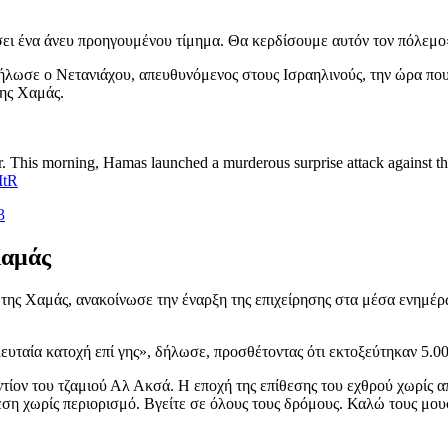
ει ένα άνευ προηγουμένου τίμημα. Θα κερδίσουμε αυτόν τον πόλεμο
δήλωσε ο Νετανιάχου, απευθυνόμενος στους Ισραηλινούς, την ώρα που
της Χαμάς.
r. This morning, Hamas launched a murderous surprise attack against the 
ItR
3
Χαμάς
της Χαμάς, ανακοίνωσε την έναρξη της επιχείρησης στα μέσα ενημέρ
λευταία κατοχή επί γης», δήλωσε, προσθέτοντας ότι εκτοξεύτηκαν 5.0
τίον του τζαμιού Αλ Ακσά. Η εποχή της επίθεσης του εχθρού χωρίς α
εση χωρίς περιορισμό. Βγείτε σε όλους τους δρόμους. Καλώ τους μ