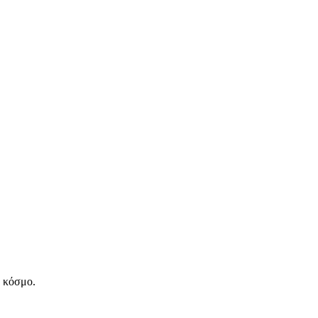
ν κόσμο.