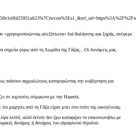
5ffe1e0f425951a623%7Ctwcon%5Es1_&ref_url=https%3A%2F%2F
αν «χρησιμοποιώντας αλεξίπτωτα» διά θαλάσσης και ξηράς, ανέφερε
να σημεία γύρω από τη Λωρίδα της Γάζας…Οι δυνάμεις μας
 τους πιάνουν αιχμαλώτους κατηγορώντας την κυβέρνηση για
ζει σε κιμπούτς σύμφωνα με την Haaretz.
ότι μαχητές από τη Γάζα είχαν μπει στο σπίτι της οικογένειας.
 λίγα λεπτά, αλλά έκτοτε δεν έχω καταφέρει να επικοινωνήσω με
νομικές δυνάμεις ή δυνάμεις του ισραηλινού στρατού.