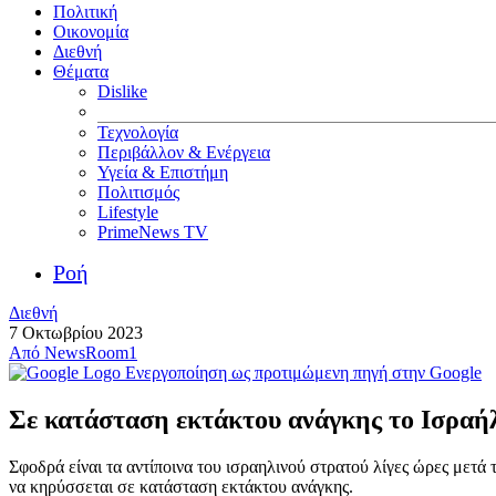
Πολιτική
Οικονομία
Διεθνή
Θέματα
Dislike
Τεχνολογία
Περιβάλλον & Ενέργεια
Υγεία & Επιστήμη
Πολιτισμός
Lifestyle
PrimeNews TV
Ροή
Διεθνή
7 Οκτωβρίου 2023
Από
NewsRoom1
Ενεργοποίηση ως προτιμώμενη πηγή στην Google
Σε κατάσταση εκτάκτου ανάγκης το Ισραήλ
Σφοδρά είναι τα αντίποινα του ισραηλινού στρατού λίγες ώρες μετά 
να κηρύσσεται σε κατάσταση εκτάκτου ανάγκης.