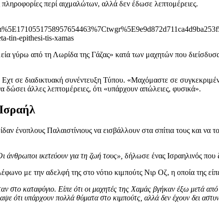
ις πληροφορίες περί αιχμαλώτων, αλλά δεν έδωσε λεπτομέρειες.
m%5E1710551758957654463%7Ctwgr%5E9e9d872d711ca4d9ba253f
ta-tin-epithesi-tis-xamas
μεία γύρω από τη Λωρίδα της Γάζας» κατά των μαχητών που διείσδυσ
ρ Εχτ σε διαδικτυακή συνέντευξη Τύπου. «Μαχόμαστε σε συγκεκριμέ
α δώσει άλλες λεπτομέρειες, ότι «υπάρχουν απώλειες, φυσικά».
 Ισραήλ
 είδαν ένοπλους Παλαιστίνιους να εισβάλλουν στα σπίτια τους και να
Οι άνθρωποι ικετεύουν για τη ζωή τους»,
δήλωσε ένας Ισραηλινός που 
έφωνο με την αδελφή της στο νότιο κιμπούτς Νιρ Οζ, η οποία της είπε 
ταν στο καταφύγιο. Είπε ότι οι μαχητές της Χαμάς βγήκαν έξω μετά από
ραψε ότι υπάρχουν πολλά θύματα στο κιμπούτς, αλλά δεν έχουν δει αστυ