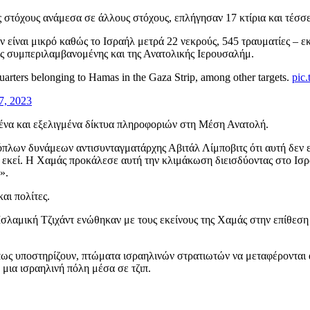
 στόχους ανάμεσα σε άλλους στόχους, επλήγησαν 17 κτίρια και τέσσε
 είναι μικρό καθώς το Ισραήλ μετρά 22 νεκρούς, 545 τραυματίες – εκ
άς συμπεριλαμβανομένης και της Ανατολικής Ιερουσαλήμ.
uarters belonging to Hamas in the Gaza Strip, among other targets.
pic
7, 2023
ταμένα και εξελιγμένα δίκτυα πληροφοριών στη Μέση Ανατολή.
πλων δυνάμεων αντισυνταγματάρχης Αβιτάλ Λίμποβιτς ότι αυτή δεν εί
ά εκεί. Η Χαμάς προκάλεσε αυτή την κλιμάκωση διεισδύοντας στο Ισρ
».
και πολίτες.
Ισλαμική Τζιχάντ ενώθηκαν με τους εκείνους της Χαμάς στην επίθεση
ως υποστηρίζουν, πτώματα ισραηλινών στρατιωτών να μεταφέρονται α
 μια ισραηλινή πόλη μέσα σε τζιπ.