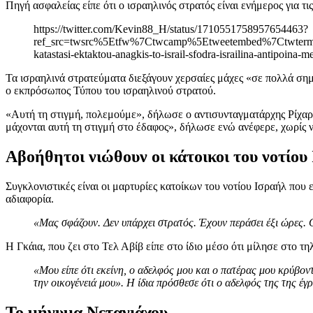
Πηγή ασφαλείας είπε ότι ο ισραηλινός στρατός είναι ενήμερος για τ
https://twitter.com/Kevin88_H/status/1710551758957654463?
ref_src=twsrc%5Etfw%7Ctwcamp%5Etweetembed%7Ctwter
katastasi-ektaktou-anagkis-to-israil-sfodra-israilina-antipoina-me
Τα ισραηλινά στρατεύματα διεξάγουν χερσαίες μάχες «σε πολλά ση
ο εκπρόσωπος Τύπου του ισραηλινού στρατού.
«Αυτή τη στιγμή, πολεμούμε», δήλωσε ο αντισυνταγματάρχης Ρίχα
μάχονται αυτή τη στιγμή στο έδαφος», δήλωσε ενώ ανέφερε, χωρίς ν
Αβοήθητοι νιώθουν οι κάτοικοι του νοτίου
Συγκλονιστικές είναι οι μαρτυρίες κατοίκων του νοτίου Ισραήλ που
αδιαφορία.
«Μας σφάζουν. Δεν υπάρχει στρατός. Έχουν περάσει έξι ώρες. 
Η Γκάια, που ζει στο Τελ Αβίβ είπε στο ίδιο μέσο ότι μίλησε στο τηλ
«Μου είπε ότι εκείνη, ο αδελφός μου και ο πατέρας μου κρύβον
την οικογένειά μου». Η ίδια πρόσθεσε ότι ο αδελφός της της έγ
Το μήνυμα Νετανιάχου