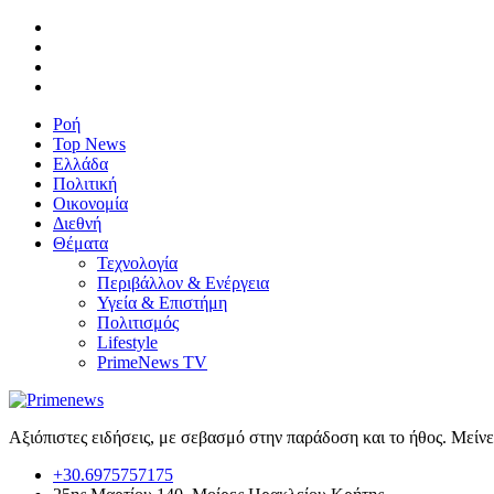
Ροή
Top News
Ελλάδα
Πολιτική
Οικονομία
Διεθνή
Θέματα
Τεχνολογία
Περιβάλλον & Ενέργεια
Υγεία & Επιστήμη
Πολιτισμός
Lifestyle
PrimeNews TV
Αξιόπιστες ειδήσεις, με σεβασμό στην παράδοση και το ήθος. Μείν
+30.6975757175