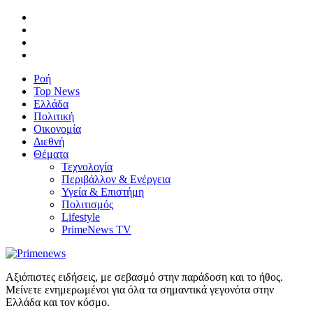
Ροή
Top News
Ελλάδα
Πολιτική
Οικονομία
Διεθνή
Θέματα
Τεχνολογία
Περιβάλλον & Ενέργεια
Υγεία & Επιστήμη
Πολιτισμός
Lifestyle
PrimeNews TV
Αξιόπιστες ειδήσεις, με σεβασμό στην παράδοση και το ήθος.
Μείνετε ενημερωμένοι για όλα τα σημαντικά γεγονότα στην
Ελλάδα και τον κόσμο.