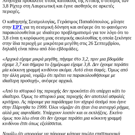
Ανησυχία προκάλεσε στους κατοίκους της Αττικής ο σεισμός των
3,8 Ρίχτερ στη Λαυρεωτική και έγινε αισθητός σε αρκετές
περιοχές.
Ο καθηγητής Σεισμολογίας, Γεράσιμος Παπαδόπουλος, μίλησε
στην
ΕΡΤ
για τη σεισμική δόνηση και ανέφερε ότι το φαινόμενο
παρακολουθείται με ιδιαίτερο προβληματισμό για τον λόγο ότι το
3,8 είναι η κορύφωση μιας σεισμικής ακολουθίας η οποία ξεκίνησε
στην ίδια περιοχή με μικρότερα μεγέθη στις 26 Σεπτεμβρίου,
δηλαδή είναι πάνω από δύο εβδομάδες.
«Αρχικά είχαμε μικρά μεγέθη, πήγαμε στο 3,2, πριν μια βδομάδα
είχαμε 3,7 και σήμερα το ξημέρωμα είχαμε 3,8. Δεν έχουμε περάσει
μία κόκκινη γραμμή κινδύνου ακόμα. Αυτό είναι σαφές. Όμως από
την άλλη μεριά, νομίζω ότι πρέπει να παρακολουθήσουμε με
ιδιαίτερη προσοχή»,
ανέφερε αρχικά.
«Από το ιστορικό της περιοχής δεν προκύπτει ότι υπάρχει κάτι το
ιδιαίτερο. Όμως το ιστορικό μιας περιοχής δεν αποτελεί ασφαλές
κριτήριο. Ας πάρουμε για παράδειγμα τον ισχυρό σεισμό που έγινε
στην Πάρνηθα το 1999. Όλοι νόμιζαν ότι ήταν ένα ανενεργό ρήγμα,
αλλά μας αιφνιδίασε. Υπάρχουν λοιπόν και οι εκπλήξεις. Εκείνο
όμως που λέω είναι ότι δεν έχουμε περάσει μια κόκκινη γραμμή
κινδύνου έτσι όπως εξελίσσεται.
Νομίζω ότι μπορούμε να πάρουμε κάποια πρώτα επιστημονικά