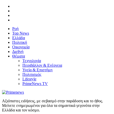
Ροή
Top News
Ελλάδα
Πολιτική
Οικονομία
Διεθνή
Θέματα
Τεχνολογία
Περιβάλλον & Ενέργεια
Υγεία & Επιστήμη
Πολιτισμός
Lifestyle
PrimeNews TV
Αξιόπιστες ειδήσεις, με σεβασμό στην παράδοση και το ήθος.
Μείνετε ενημερωμένοι για όλα τα σημαντικά γεγονότα στην
Ελλάδα και τον κόσμο.