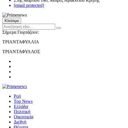
25ης Μαρτίου 140, Μοίρες Ηρακλείου Κρήτης
[email protected]
Κλείσιμο
Σήμερα Γιορτάζουν:
ΤΡΙΑΝΤΑΦΥΛΛΙΑ
ΤΡΙΑΝΤΑΦΥΛΛΟΣ
Ροή
Top News
Ελλάδα
Πολιτική
Οικονομία
Διεθνή
Θέματα