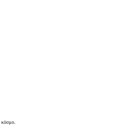
ν κόσμο.