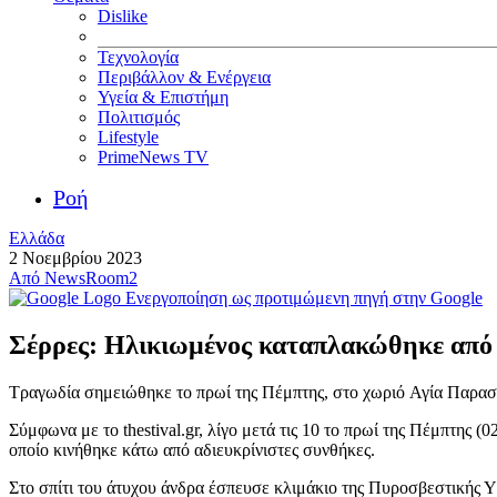
Dislike
Τεχνολογία
Περιβάλλον & Ενέργεια
Υγεία & Επιστήμη
Πολιτισμός
Lifestyle
PrimeNews TV
Ροή
Ελλάδα
2 Νοεμβρίου 2023
Από
NewsRoom2
Ενεργοποίηση ως προτιμώμενη πηγή στην Google
Σέρρες: Ηλικιωμένος καταπλακώθηκε από τ
Τραγωδία σημειώθηκε το πρωί της Πέμπτης, στο χωριό Αγία Παρασκ
Σύμφωνα με το thestival.gr, λίγο μετά τις 10 το πρωί της Πέμπτης 
οποίο κινήθηκε κάτω από αδιευκρίνιστες συνθήκες.
Στο σπίτι του άτυχου άνδρα έσπευσε κλιμάκιο της Πυροσβεστικής Υ