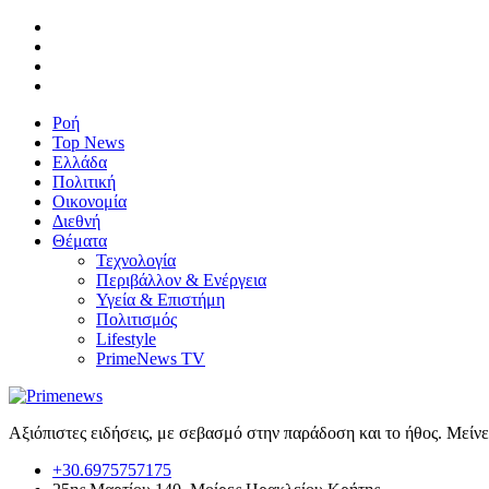
Ροή
Top News
Ελλάδα
Πολιτική
Οικονομία
Διεθνή
Θέματα
Τεχνολογία
Περιβάλλον & Ενέργεια
Υγεία & Επιστήμη
Πολιτισμός
Lifestyle
PrimeNews TV
Αξιόπιστες ειδήσεις, με σεβασμό στην παράδοση και το ήθος. Μείν
+30.6975757175