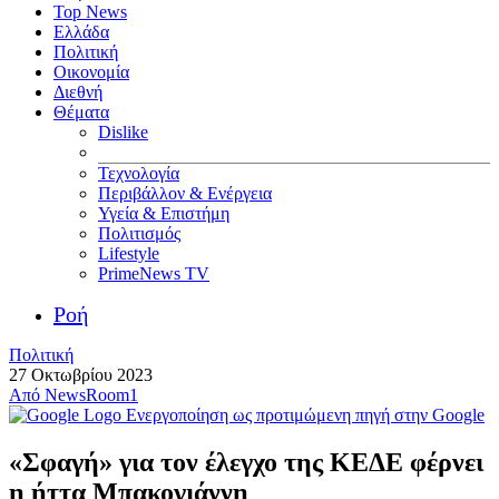
Top News
Ελλάδα
Πολιτική
Οικονομία
Διεθνή
Θέματα
Dislike
Τεχνολογία
Περιβάλλον & Ενέργεια
Υγεία & Επιστήμη
Πολιτισμός
Lifestyle
PrimeNews TV
Ροή
Πολιτική
27 Οκτωβρίου 2023
Από
NewsRoom1
Ενεργοποίηση ως προτιμώμενη πηγή στην Google
«Σφαγή» για τον έλεγχο της ΚΕΔΕ φέρνει
η ήττα Μπακογιάννη