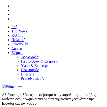
Ροή
Top News
Ελλάδα
Πολιτική
Οικονομία
Διεθνή
Θέματα
Τεχνολογία
Περιβάλλον & Ενέργεια
Υγεία & Επιστήμη
Πολιτισμός
Lifestyle
PrimeNews TV
Αξιόπιστες ειδήσεις, με σεβασμό στην παράδοση και το ήθος.
Μείνετε ενημερωμένοι για όλα τα σημαντικά γεγονότα στην
Ελλάδα και τον κόσμο.