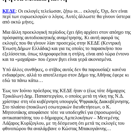
ΚΕΔΕ
: Οι εκλογές τελείωσαν, ζήτω οι… εκλογές. Όχι, δεν είναι
περί των ευρωεκλογών ο λόγος. Αυτές άλλωστε θα γίνουν ύστερα
από οκτώ μήνες.
Μια άλλη προεκλογική περίοδος έχει ήδη αρχίσει στον απόηχο της
πρόσφατης αυτοδιοικητικής αναμέτρησης. Κι αυτή αφορά τις
εκλογές που θα γίνουν λίαν προσεχώς στην ΚΕΔΕ (Κεντρική
Ένωση Δήμων Ελλάδας) και για τις οποίες το παρασκήνιο που
εξελίσσεται, όπως πληροφορείται η στήλη, είναι από τώρα έντονο
και τα «μαχαίρια» που έχουν βγει είναι γερά ακονισμένα.
Υπό άλλες συνθήκες, ο στίβος αυτός δεν θα παρουσίαζε κανένα
ενδιαφέρον, αλλά το αποτέλεσμα στον Δήμο της Αθήνας έφερε κι
εδώ τα πάνω κάτω…
Έως τον Ιούνιο πρόεδρος της ΚΕΔΕ ήταν ο (έως τότε δήμαρχος
Τρικάλων) Δημ. Παπαστεργίου, ο οποίος μετά τη νίκη της Ν.Δ.
χρίστηκε στη νέα κυβέρνηση υπουργός Ψηφιακής Διακυβέρνησης.
Στο πλαίσιο (ποικίλων) εσωτερικών διευθετήσεων, ο Κ.
Μητσοτάκης αποφάσισε τότε να υποδειχθεί για (προσωρινός)
αντικαταστάτης του ο δήμαρχος Αμπελοκήπων – Μενεμένης
Λάζαρος Κυρίζογλου, με τη δέσμευση ότι μετά τις εκλογές του
φθινοπώρου θα αναλάμβανε ο Κώστας Μπακογιάννης…