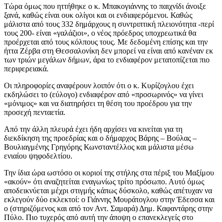
Τώρα όμως που ηττήθηκε ο κ. Μπακογιάννης το παιχνίδι άνοιξε
ξανά, καθώς είναι ουκ ολίγοι και οι ενδιαφερόμενοι. Καθώς
μάλιστα από τους 332 δημάρχους η συντριπτική πλειονότητα -περί
τους 200- είναι «γαλάζιοι», ο νέος πρόεδρος υποχρεωτικά θα
προέρχεται από τους κόλπους τους. Με δεδομένη επίσης και την
ήττα Ζέρβα στη Θεσσαλονίκη δεν μπορεί να είναι από κανέναν εκ
των τριών μεγάλων δήμων, άρα το ενδιαφέρον μετατοπίζεται πιο
περιφερειακά.
Οι πληροφορίες αναφέρουν λοιπόν ότι ο κ. Κυρίζογλου έχει
εκδηλώσει το (εύλογο) ενδιαφέρον από «προσωρινός» να γίνει
«μόνιμος» και να διατηρήσει τη θέση του προέδρου για την
προσεχή πενταετία.
Από την άλλη πλευρά έχει ήδη αρχίσει να κινείται για τη
διεκδίκηση της προεδρίας και ο δήμαρχος Βάρης – Βούλας –
Βουλιαγμένης Γρηγόρης Κωνσταντέλλος και μάλιστα μέσω
ενιαίου ψηφοδελτίου.
Την ίδια ώρα ωστόσο οι κοριοί της στήλης στα πέριξ του Μαξίμου
«ακούν» ότι αναζητείται εναγωνίως τρίτο πρόσωπο. Αυτό όμως
αποδεικνύεται μέχρι στιγμής κάπως δύσκολο, καθώς απέτυχαν να
εκλεγούν δύο εκλεκτοί: ο Γιάννης Μουράτογλου στην Έδεσσα και
ο (στηριζόμενος και από τον Αντ. Σαμαρά) Δημ. Καφαντάρης στην
Πύλο. Πιο τυχερός από αυτή την άποψη ο επανεκλεγείς στο