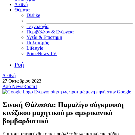
Διεθνή
Θέματα
Dislike
Τεχνολογία
Περιβάλλον & Ενέργεια
Υγεία & Επιστήμη
Πολιτισμός
Lifestyle
PrimeNews TV
Ροή
Διεθνή
27 Οκτωβρίου 2023
Από
NewsRoom1
Ενεργοποίηση ως προτιμώμενη πηγή στην Google
Σινική Θάλασσα: Παραλίγο σύγκρουση
κινέζικου μαχητικού με αμερικανικό
βομβαρδιστικό
Στα τσακ αποφεύχθηκε τις προάλλες διπλωματικό επεισόδιο