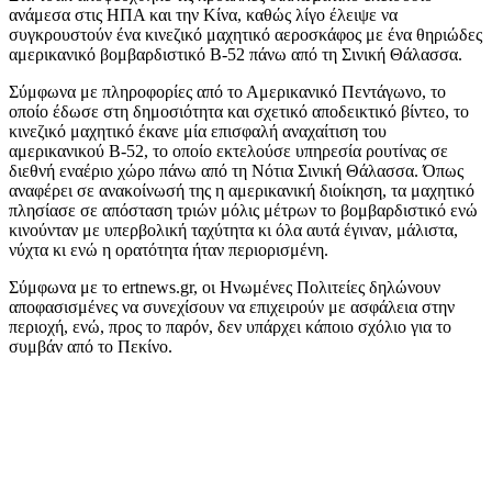
ανάμεσα στις ΗΠΑ και την Κίνα, καθώς λίγο έλειψε να
συγκρουστούν ένα κινεζικό μαχητικό αεροσκάφος με ένα θηριώδες
αμερικανικό βομβαρδιστικό Β-52 πάνω από τη Σινική Θάλασσα.
Σύμφωνα με πληροφορίες από το Αμερικανικό Πεντάγωνο, το
οποίο έδωσε στη δημοσιότητα και σχετικό αποδεικτικό βίντεο, το
κινεζικό μαχητικό έκανε μία επισφαλή αναχαίτιση του
αμερικανικού B-52, το οποίο εκτελούσε υπηρεσία ρουτίνας σε
διεθνή εναέριο χώρο πάνω από τη Νότια Σινική Θάλασσα. Όπως
αναφέρει σε ανακοίνωσή της η αμερικανική διοίκηση, τα μαχητικό
πλησίασε σε απόσταση τριών μόλις μέτρων το βομβαρδιστικό ενώ
κινούνταν με υπερβολική ταχύτητα κι όλα αυτά έγιναν, μάλιστα,
νύχτα κι ενώ η ορατότητα ήταν περιορισμένη.
Σύμφωνα με το ertnews.gr, οι Ηνωμένες Πολιτείες δηλώνουν
αποφασισμένες να συνεχίσουν να επιχειρούν με ασφάλεια στην
περιοχή, ενώ, προς το παρόν, δεν υπάρχει κάποιο σχόλιο για το
συμβάν από το Πεκίνο.