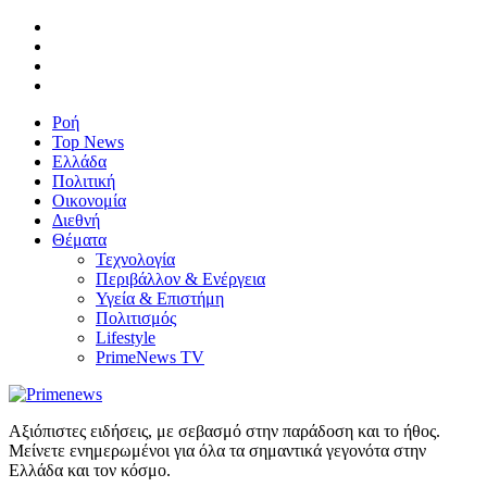
Ροή
Top News
Ελλάδα
Πολιτική
Οικονομία
Διεθνή
Θέματα
Τεχνολογία
Περιβάλλον & Ενέργεια
Υγεία & Επιστήμη
Πολιτισμός
Lifestyle
PrimeNews TV
Αξιόπιστες ειδήσεις, με σεβασμό στην παράδοση και το ήθος.
Μείνετε ενημερωμένοι για όλα τα σημαντικά γεγονότα στην
Ελλάδα και τον κόσμο.