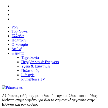
Ροή
Top News
Ελλάδα
Πολιτική
Οικονομία
Διεθνή
Θέματα
Τεχνολογία
Περιβάλλον & Ενέργεια
Υγεία & Επιστήμη
Πολιτισμός
Lifestyle
PrimeNews TV
Αξιόπιστες ειδήσεις, με σεβασμό στην παράδοση και το ήθος.
Μείνετε ενημερωμένοι για όλα τα σημαντικά γεγονότα στην
Ελλάδα και τον κόσμο.