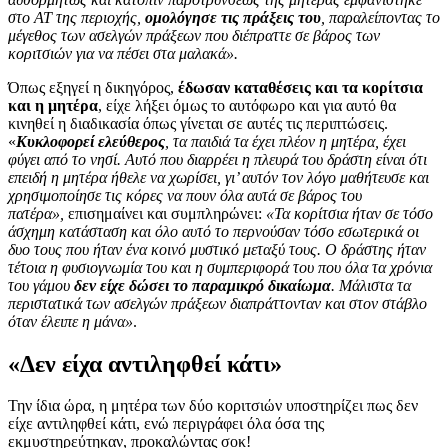
στο ΑΤ της περιοχής,
ομολόγησε τις πράξεις του
, παραλείποντας το
μέγεθος των ασελγών πράξεων που διέπραττε σε βάρος των
κοριτσιών για να πέσει στα μαλακά».
Όπως εξηγεί η δικηγόρος,
έδωσαν καταθέσεις και τα κορίτσια
και η μητέρα
, είχε λήξει όμως το αυτόφωρο και για αυτό θα
κινηθεί η διαδικασία όπως γίνεται σε αυτές τις περιπτώσεις.
«
Κυκλοφορεί ελεύθερος
, τα παιδιά τα έχει πλέον η μητέρα, έχει
φύγει από το νησί. Αυτό που διαρρέει η πλευρά του δράστη είναι ότι
επειδή η μητέρα ήθελε να χωρίσει, γι’ αυτόν τον λόγο μαθήτευσε και
χρησιμοποίησε τις κόρες να πουν όλα αυτά σε βάρος του
πατέρα»,
επισημαίνει και συμπληρώνει:
«Τα κορίτσια ήταν σε τόσο
άσχημη κατάσταση και όλο αυτό το περνούσαν τόσο εσωτερικά οι
δυο τους που ήταν ένα κοινό μυστικό μεταξύ τους. Ο δράστης ήταν
τέτοια η φυσιογνωμία του και η συμπεριφορά του που όλα τα χρόνια
του γάμου
δεν είχε δώσει το παραμικρό δικαίωμα
. Μάλιστα τα
περιστατικά των ασελγών πράξεων διαπράττονταν και στον στάβλο
όταν έλειπε η μάνα»
.
«Δεν είχα αντιληφθεί κάτι»
Την ίδια ώρα, η μητέρα των δύο κοριτσιών υποστηρίζει πως δεν
είχε αντιληφθεί κάτι, ενώ περιγράφει όλα όσα της
εκμυστηρεύτηκαν, προκαλώντας σοκ!