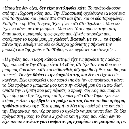
«
Υποψίες δεν είχα, δεν είχα αντιληφθεί κάτι
. Το πρώτο-άκουσα
από την 15χρονη κόρη μου. Την Παρασκευή σχολάσανε τα κορίτσια
από το σχολείο και ήρθαν στο σπίτι και ήταν και οι δύο ταραγμένες.
Ρώτησα ‘κορίτσια, τι έγινε; Έχει γίνει κάτι στο σχολείο;’. Μου λέει
‘έχει να κάνει με τον μπαμπά’. Μου λέει ‘όταν ήμουν στην τρίτη
δημοτικού, ο μπαμπάς τρεις φορές μου έβγαλε τα ρούχα μου,
ακούμπαγε το κορμί μου, με χάιδευε’.
Βασικά, με το … το έτριβε
πάνω της.
Μιλάμε για δύο ολόκληρα χρόνια της σήκωνε την
μπλούζα και της χάιδευε το στήθος
», περιγράφει και συνεχίζει:
«Η μεγάλη μου η κόρη κάποια στιγμή είχε ενημερώσει την αδελφή
της, που αυτήν την στιγμή είναι 13 ετών, ότι ‘έχε τον νου σου αν ο
μπαμπάς σου κάνει κάτι και αισθανθείς άσχημα θα έρθεις και θα μου
το πεις’.
Το είχε θάψει στην ψυχούλα της
και δεν το είχε πει σε
κανέναν. Είχε υποσχεθεί στον εαυτό της ότι ‘αν σε περίπτωση κάνει
το ίδιο πράγμα ο μπαμπάς μου και στην αδελφή μου θα τα πω όλα’.
Οπότε την Πέμπτη που μας πέρασε, ο πρώην σύζυγός μου παίρνει
την κόρη μου την 13χρονη και την πάει μέσα στο κτήμα, έχει ένα
κτήμα με ζώα,
της έβγαλε τα ρούχα και της έκανε το ίδιο πράγμα,
τριβόταν πάνω της
. Τότε η μικρή το λέει στην αδελφή της και έτσι
την Παρασκευή που γύρισε από το σχολείο να μου τα πει όλα. Το ίδιο
πράγμα στη μικρή το έκανε 2 χρόνια και η μικρή μου κόρη
δεν το
είχε πει σε κανέναν γιατί φοβόταν μην χωρίσω τον μπαμπά της
».