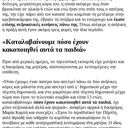
δεύτερη, μεγαλύτερη κόρη του, η οποία ανέφερε πως όταν
βρισκόταν σε ηλικία 6 ετών και ενώ ήταν στο σπίτι τους ο πατέρας
της, την είχε πάρει από τον καναπέ που κοιμόταν τη μετέφερε στην
κρεβατοκάμαρα της, έβγαλε τη πιτζάμα και το εσώρουχο και
έκανε
επίσης σεξουαλικές κινήσεις πάνω της
. Όπως ανέφερε η ανήλικη
η πράξη αυτή έγινε ακόμη τρεις φορές την ίδια περίοδο.
«Καταλαβαίνουμε πόσο έχουν
κακοποιηθεί αυτά τα παιδιά»
Πριν από μερικές ημέρες, σε τηλεοπτική εκπομπή είχε μιλήσει και
η δικηγόρος της μητέρας, αποτυπώνοντας με λεπτομέρειες την
υπόθεση.
«Όταν έχουμε έναν πατέρα που ασελγεί πάνω σε δύο ανήλικες
κόρες και μάλιστα στη μία ασελγεί από γ΄ δημοτικού μέχρι την
πέμπτη δημοτικού, και στο μικρότερο από πέμπτη δημοτικού μέχρι
τώρα που έγινε το τελευταίο συμβάν και είναι 13 ετών,
καταλαβαίνουμε
πόσο έχουν κακοποιηθεί αυτά τα παιδιά
, όχι
μόνο σεξουαλικά αλλά και ψυχικά», αναφέρει αρχικά η δικηγόρος
Μαρία Καρλή και συνεχίζει:
«Έγινε το περιστατικό την Πέμπτη,
αυτό δηλαδή που οδήγησε τα κορίτσια να αποκαλύψουν το τι
συνέβαινε με κάθε ανατριχιαστική λεπτομέρεια στη μητέρα. Ο ίδιος
αυθορμήτως και κατόπιν παροτρύνσεως της μητέρας εμφανίστηκε