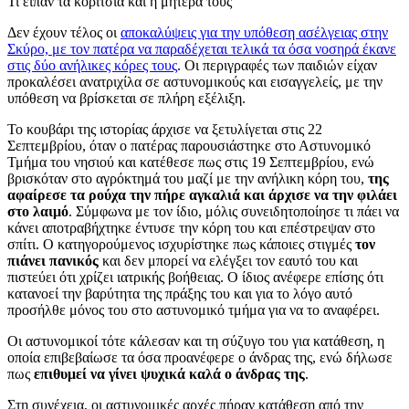
Τι είπαν τα κορίτσια και η μητέρα τους
Δεν έχουν τέλος οι
αποκαλύψεις για την υπόθεση ασέλγειας στην
Σκύρο, με τον πατέρα να παραδέχεται τελικά τα όσα νοσηρά έκανε
στις δύο ανήλικες κόρες τους
. Οι περιγραφές των παιδιών είχαν
προκαλέσει ανατριχίλα σε αστυνομικούς και εισαγγελείς, με την
υπόθεση να βρίσκεται σε πλήρη εξέλιξη.
Το κουβάρι της ιστορίας άρχισε να ξετυλίγεται στις 22
Σεπτεμβρίου, όταν ο πατέρας παρουσιάστηκε στο Αστυνομικό
Τμήμα του νησιού και κατέθεσε πως στις 19 Σεπτεμβρίου, ενώ
βρισκόταν στο αγρόκτημά του μαζί με την ανήλικη κόρη του,
της
αφαίρεσε τα ρούχα την πήρε αγκαλιά και άρχισε να την φιλάει
στο λαιμό
. Σύμφωνα με τον ίδιο, μόλις συνειδητοποίησε τι πάει να
κάνει αποτραβήχτηκε έντυσε την κόρη του και επέστρεψαν στο
σπίτι. Ο κατηγορούμενος ισχυρίστηκε πως κάποιες στιγμές
τον
πιάνει πανικός
και δεν μπορεί να ελέγξει τον εαυτό του και
πιστεύει ότι χρίζει ιατρικής βοήθειας. Ο ίδιος ανέφερε επίσης ότι
κατανοεί την βαρύτητα της πράξης του και για το λόγο αυτό
προσήλθε μόνος του στο αστυνομικό τμήμα για να το αναφέρει.
Οι αστυνομικοί τότε κάλεσαν και τη σύζυγο του για κατάθεση, η
οποία επιβεβαίωσε τα όσα προανέφερε ο άνδρας της, ενώ δήλωσε
πως
επιθυμεί να γίνει ψυχικά καλά ο άνδρας της
.
Στη συνέχεια, οι αστυνομικές αρχές πήραν κατάθεση από την