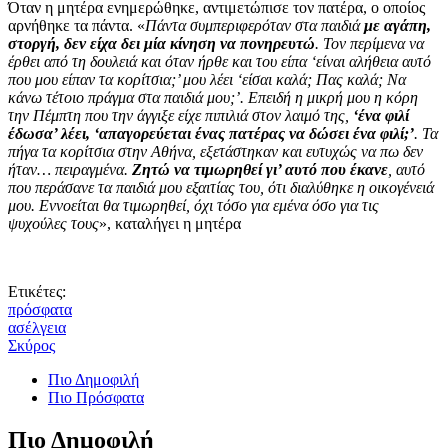
Όταν η μητέρα ενημερώθηκε, αντιμετώπισε τον πατέρα, ο οποίος
αρνήθηκε τα πάντα. «
Πάντα συμπεριφερόταν στα παιδιά
με αγάπη,
στοργή, δεν είχα δει μία κίνηση να πονηρευτώ
. Τον περίμενα να
έρθει από τη δουλειά και όταν ήρθε και του είπα ‘είναι αλήθεια αυτό
που μου είπαν τα κορίτσια;’ μου λέει ‘είσαι καλά; Πας καλά; Να
κάνω τέτοιο πράγμα στα παιδιά μου;’. Επειδή η μικρή μου η κόρη
την Πέμπτη που την άγγιξε είχε πιπιλιά στον λαιμό της,
‘ένα φιλί
έδωσα’ λέει, ‘απαγορεύεται ένας πατέρας να δώσει ένα φιλί;’
. Τα
πήγα τα κορίτσια στην Αθήνα, εξετάστηκαν και ευτυχώς να πω δεν
ήταν… πειραγμένα.
Ζητώ να τιμωρηθεί γι’ αυτό που έκανε
, αυτό
που περάσανε τα παιδιά μου εξαιτίας του, ότι διαλύθηκε η οικογένειά
μου. Εννοείται θα τιμωρηθεί, όχι τόσο για εμένα όσο για τις
ψυχούλες τους
», καταλήγει η μητέρα
Ετικέτες:
πρόσφατα
ασέλγεια
Σκύρος
Πιο Δημοφιλή
Πιο Πρόσφατα
Πιο Δημοφιλή