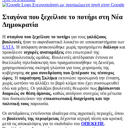
Ενεργοποίηση ως προτιμώμενη πηγή στην Google
Σταγόνα που ξεχείλισε το ποτήρι στη Νέα
Δημοκρατία
Η
σταγόνα που ξεχείλισε το ποτήρι
για τους
γαλάζιους
βουλευτές
ήταν το αιφνιδιαστικό λουκέτο σε υποκαταστήματα των
ΕΛΤΑ
. Η απόφαση ανακοινώθηκε χωρίς προηγούμενο
διάλογο
και
προκάλεσε
ισχυρές αναταράξεις
στο εσωτερικό της
κοινοβουλευτικής ομάδας. Βουλευτές αντέδρασαν έντονα σε
θυελλώδη τηλεδιάσκεψη που πραγματοποιήθηκε τη Δευτέρα,
χρησιμοποιώντας σκληρή γλώσσα για τους χειρισμούς της
κυβέρνησης
σε μια συνεδρίαση που ξεπέρασε τις τέσσερις
ώρες
. Η
παραίτηση Σκλήκα
εκτονώσε προσωρινά την ένταση,
χωρίς ωστόσο να αλλάξει το βαρύ κλίμα που έχει συσσωρευθεί
εδώ και μήνες. Οι γαλάζιοι βουλευτές θεωρούν πως
βρίσκονται
διαρκώς σε θέση άμυνας,
καθώς ανοίγουν συνεχώς νέα μέτωπα
που δυσκολεύουν την
επικοινωνιακή διαχείριση και την
πολιτική τους
παρουσία.
Οι αντιδράσεις εντείνονται ιδιαίτερα στις αγροτικές περιοχές, όπου
οι
βουλευτές της περιφέρειας
δέχονται ισχυρή πίεση και κριτική
μετά τις αποκαλύψεις για το σκάνδαλο του
ΟΠΕΚΕΠΕ
.