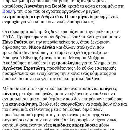
Παράλληλα, η εξεταστική επιτροπή με τις αναμενόμενες
καταθέσεις
Αυγενάκη
και
Βορίδη
κρατά τα φώτα στραμμένα στη
Βουλή
, την ώρα που οι αγρότες οργανώνουν μεγάλη
κινητοποίηση στην Αθήνα στις 11 του μήνα,
δημιουργώντας
ανησυχία για νέο κύμα κοινωνικής δυσαρέσκειας.
Οι εσωκομματικές τριβές δεν περιορίζονται στην υπόθεση των
ΕΛΤΑ. Προηγήθηκαν οι αντιδράσεις βουλευτών σχετικά με τον
Πάνο Ρούτσι
και την απεργία πείνας του, όπου ξεχώρισαν
δηλώσεις του
Νίκου Δένδια
και άλλων στελεχών, που
τροφοδότησαν σενάρια για τεταμένες σχέσεις μεταξύ του
Υπουργού Εθνικής Άμυνας και του Μεγάρου Μαξίμου.
Ακολούθησε η υπόθεση της
τροπολογίας
για το Μνημείο του
Αγνώστου Στρατιώτη
, προσθέτοντας νέο κύκλο εσωτερικής
δυσαρέσκειας και ενισχύοντας την εικόνα ενός κόμματος που
δυσκολεύεται να ελέγξει τον εσωκομματικό διάλογο.
Μέσα σε αυτό το εκρηκτικό πλαίσιο αναπτύσσονται
υπόγειες
κόντρες
μεταξύ υπουργών, με την κυβέρνηση να παλεύει να
αντιμετωπίσει μια σειρά θεμάτων που δεν επιτρέπουν περιθώρια
για
επανεκκίνηση.
Βουλευτές αποφασίζουν να παρέμβουν όλο και
πιο δυναμικά, στέλνοντας μέσω δημόσιων δηλώσεων
προειδοποιητικά μηνύματα για την ανάγκη αποφυγής νέων
συγκρούσεων με την κοινωνία. Οι πληροφορίες δείχνουν πως
σύντομα αναμένονται
νέες ομαδικές παρεμβάσεις
μέσω