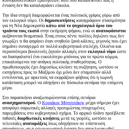
κοινοβουλευτικών ερωτήσεων, κάτι που καταδεικνύει πως η
ένταση δεν θα καταλαγιάσει εύκολα.
Την ίδια στιγμή διαμορφώνεται ένας πολιτικός γρίφος γύρω από
τον εκλογικό νόμο. Οι
δημοσκοπήσεις
καταγράφουν στασιμότητα
για τη Νέα Δημοκρατία
κάτω από το ψυχολογικό όριο του
τριάντα τοις εκατό
στην εκτίμηση ψήφου, ενώ οι
αναποφάσιστοι
αυξάνονται θεαματικά. Ένας στους πέντε πολίτες δηλώνει πως δεν
γνωρίζει τι θα ψηφίσει όταν στηθούν ξανά κάλπες, γεγονός που έχει
σημάνει συναγερμό σε πολλά κυβερνητικά στελέχη. Ολοένα και
περισσότεροι βουλευτές ζητούν αλλαγές στον
εκλογικό νόμο
ώστε
να διασφαλιστεί ένα ευκολότερο μπόνους για το πρώτο κόμμα,
επικαλούμενοι την ανάγκη πολιτικής σταθερότητας. Ο
πρωθυπουργός έχει δημοσίως κλείσει τη συζήτηση, ωστόσο οι
εισηγήσεις προς το Μαξίμου όχι μόνο δεν σταματούν αλλά
εντείνονται, με αρκετούς να εκφράζουν φόβους ότι η τωρινή
κατάσταση μπορεί να οδηγήσει σε δύσκολα σενάρια την επόμενη
μέρα.
Στο παρασκήνιο αναζωπυρώνονται επίσης σενάρια
ανασχηματισμού
. Ο
Κυριάκος Μητσοτάκης
μέχρι σήμερα έχει
αποφύγει σαρωτικές αλλαγές προτιμώντας στοχευμένες
παρεμβάσεις στο κυβερνητικό σχήμα. Το αρχικό πλάνο προέβλεπε
πιθανές
διορθωτικές κινήσεις
μετά τις γιορτές, ωστόσο οι
τελευταίες
αναταράξεις
ίσως οδηγήσουν σε επίσπευση
αποφάσεων, αν η εσωκομματική ένταση δεν αποκλιμακωθεί