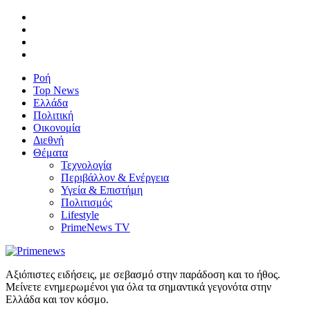
Ροή
Top News
Ελλάδα
Πολιτική
Οικονομία
Διεθνή
Θέματα
Τεχνολογία
Περιβάλλον & Ενέργεια
Υγεία & Επιστήμη
Πολιτισμός
Lifestyle
PrimeNews TV
Αξιόπιστες ειδήσεις, με σεβασμό στην παράδοση και το ήθος.
Μείνετε ενημερωμένοι για όλα τα σημαντικά γεγονότα στην
Ελλάδα και τον κόσμο.