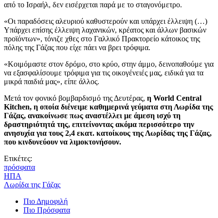
από το Ισραήλ, δεν εισέρχεται παρά με το σταγονόμετρο.
«Οι παραδόσεις αλευριού καθυστερούν και υπάρχει έλλειψη (…)
Υπάρχει επίσης έλλειψη λαχανικών, κρέατος και άλλων βασικών
προϊόντων», τόνιζε χθες στο Γαλλικό Πρακτορείο κάτοικος της
πόλης της Γάζας που είχε πάει να βρει τρόφιμα.
«Κοιμόμαστε στον δρόμο, στο κρύο, στην άμμο, δεινοπαθούμε για
να εξασφαλίσουμε τρόφιμα για τις οικογένειές μας, ειδικά για τα
μικρά παιδιά μας», είπε άλλος.
Μετά τον φονικό βομβαρδισμό της Δευτέρας,
η World Central
Kitchen, η οποία διένειμε καθημερινά γεύματα στη Λωρίδα της
Γάζας, ανακοίνωσε πως αναστέλλει με άμεση ισχύ τη
δραστηριότητά της, επιτείνοντας ακόμα περισσότερο την
ανησυχία για τους 2,4 εκατ. κατοίκους της Λωρίδας της Γάζας,
που κινδυνεύουν να λιμοκτονήσουν.
Ετικέτες:
πρόσφατα
ΗΠΑ
Λωρίδα της Γάζας
Πιο Δημοφιλή
Πιο Πρόσφατα