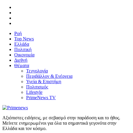
Ροή
Top News
Ελλάδα
Πολιτική
Οικονομία
Διεθνή
Θέματα
Τεχνολογία
Περιβάλλον & Ενέργεια
Υγεία & Επιστήμη
Πολιτισμός
Lifestyle
PrimeNews TV
Αξιόπιστες ειδήσεις, με σεβασμό στην παράδοση και το ήθος.
Μείνετε ενημερωμένοι για όλα τα σημαντικά γεγονότα στην
Ελλάδα και τον κόσμο.