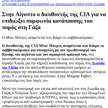
Ενεργοποίηση ως προτιμώμενη πηγή στην Google
Στην Αίγυπτο ο διευθυντής της CIA για να
επιδιώξει συμφωνία κατάπαυσης του
πυρός στη Γάζα
Ο Μπιλ Μπερνς αναμένεται στο Κάιρο το σαββατοκύριακο
Ο διευθυντής της CIA Μπιλ Μπερνς αναμένεται στο Κάιρο το
σαββατοκύριακο για συνομιλίες με τον πρωθυπουργό του
Κατάρ, τον αιγύπτιο και τον ισραηλινό ομόλογό του,
νέα
προσπάθεια για να καρποφορήσουν οι έμμεσες διαπραγματεύσεις
Ισραήλ/Χαμάς για την κήρυξη κατάπαυσης του πυρός στη
Λωρίδα
της Γάζας
και την απελευθέρωση ισραηλινών ομήρων με
αντάλλαγμα την αποφυλάκιση παλαιστινίων κρατουμένων, ανέφερε
μέσω X ο ρεπόρτερ του ιστότοπου Axios Μπαράκ Ραβίντ,
επικαλούμενος δυο πηγές του.
Μετά την επιστροφή του έπειτα από αποστολή του στη Λωρίδα της
Γάζας ο Ντόμινικ Άλεν, αξιωματούχος του ταμείου των Ηνωμένων
Εθνών για τον πληθυσμό (UNFPA), τόνισε πως η κατάσταση είναι
«χειρότερη κι από καταστροφική» στον θύλακο όπου η
ανθρωπιστική βοήθεια, που υποβάλλεται σε αυστηρούς ελέγχους