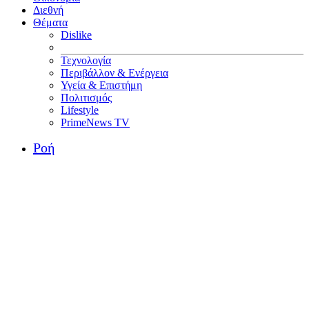
Διεθνή
Θέματα
Dislike
Τεχνολογία
Περιβάλλον & Ενέργεια
Υγεία & Επιστήμη
Πολιτισμός
Lifestyle
PrimeNews TV
Ροή