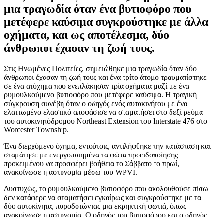
μια τραγωδία όταν ένα βυτιοφόρο που
μετέφερε καύσιμα συγκρούστηκε με άλλα
οχήματα, και ως αποτέλεσμα, δύο
άνθρωποι έχασαν τη ζωή τους.
Στις Ηνωμένες Πολιτείες, σημειώθηκε μια τραγωδία όταν δύο
άνθρωποι έχασαν τη ζωή τους και ένα τρίτο άτομο τραυματίστηκε
σε ένα ατύχημα που ενεπλάκησαν τρία οχήματα μαζί με ένα
ρυμουλκούμενο βυτιοφόρο που μετέφερε καύσιμα. Η τραγική
σύγκρουση συνέβη όταν ο οδηγός ενός αυτοκινήτου με ένα
ελαττωμένο ελαστικό αποφάσισε να σταματήσει στο δεξί ρεύμα
του αυτοκινητόδρομου Northeast Extension του Interstate 476 στο
Worcester Township.
Ένα διερχόμενο όχημα, εντούτοις, αντιλήφθηκε την κατάσταση και
σταμάτησε με ενεργοποιημένα τα φώτα προειδοποίησης
προκειμένου να προσφέρει βοήθεια το Σάββατο το πρωί,
ανακοίνωσε η αστυνομία μέσω του WPVI.
Δυστυχώς, το ρυμουλκούμενο βυτιοφόρο που ακολουθούσε πίσω
δεν κατάφερε να σταματήσει εγκαίρως και συγκρούστηκε με τα
δύο αυτοκίνητα, πυροδοτώντας μια εκρηκτική φωτιά, όπως
ανακοίνωσε η αστυνομία. Ο οδηγός του βυτιοφόρου και ο οδηγός