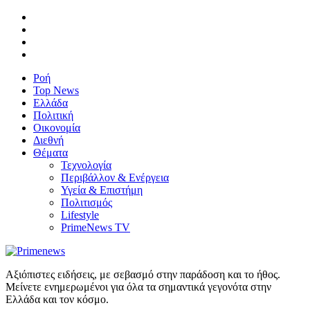
Ροή
Top News
Ελλάδα
Πολιτική
Οικονομία
Διεθνή
Θέματα
Τεχνολογία
Περιβάλλον & Ενέργεια
Υγεία & Επιστήμη
Πολιτισμός
Lifestyle
PrimeNews TV
Αξιόπιστες ειδήσεις, με σεβασμό στην παράδοση και το ήθος.
Μείνετε ενημερωμένοι για όλα τα σημαντικά γεγονότα στην
Ελλάδα και τον κόσμο.