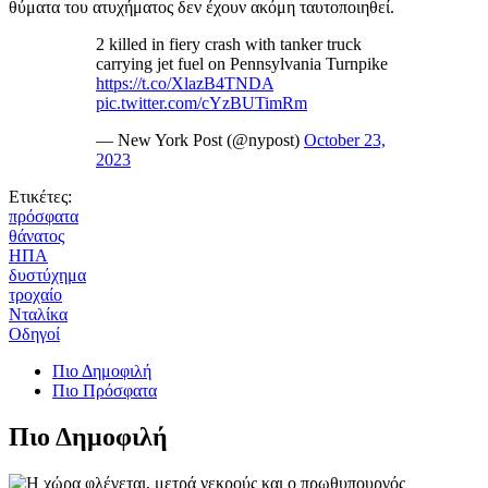
θύματα του ατυχήματος δεν έχουν ακόμη ταυτοποιηθεί.
2 killed in fiery crash with tanker truck
carrying jet fuel on Pennsylvania Turnpike
https://t.co/XlazB4TNDA
pic.twitter.com/cYzBUTimRm
— New York Post (@nypost)
October 23,
2023
Ετικέτες:
πρόσφατα
θάνατος
ΗΠΑ
δυστύχημα
τροχαίο
Νταλίκα
Οδηγοί
Πιο Δημοφιλή
Πιο Πρόσφατα
Πιο Δημοφιλή