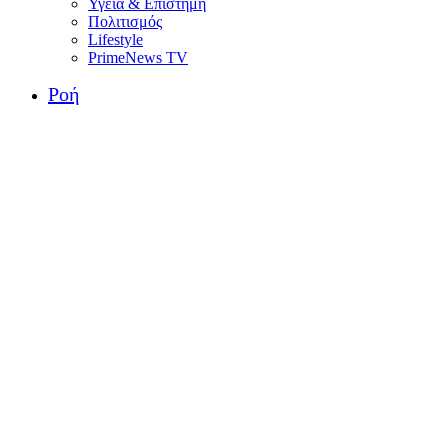
Υγεία & Επιστήμη
Πολιτισμός
Lifestyle
PrimeNews TV
Ροή