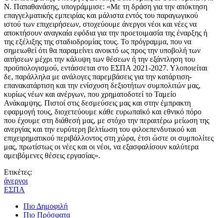
Ν. Παπαθανάσης, υπογράμμισε: «Με τη δράση για την απόκτηση
επαγγελματικής εμπειρίας και μάλιστα εντός του παραγωγικού
ιστού των επιχειρήσεων, στοχεύουμε άνεργοι νέοι και νέες να
αποκτήσουν αναγκαία εφόδια για την προετοιμασία της έναρξης ή
της εξέλιξης της σταδιοδρομίας τους. Το πρόγραμμα, που να
σημειωθεί ότι θα παραμείνει ανοικτό ως προς την υποβολή των
αιτήσεων μέχρι την κάλυψη των θέσεων ή την εξάντληση του
προϋπολογισμού, εντάσσεται στο ΕΣΠΑ 2021-2027. Υλοποιείται
δε, παράλληλα με ανάλογες παρεμβάσεις για την κατάρτιση-
επανακατάρτιση και την ενίσχυση δεξιοτήτων συμπολιτών μας,
κυρίως νέων και ανέργων, που χρηματοδοτεί το Ταμείο
Ανάκαμψης. Πιστοί στις δεσμεύσεις μας και στην έμπρακτη
εφαρμογή τους, διοχετεύουμε κάθε ευρωπαϊκό και εθνικό πόρο
που έχουμε στη διάθεσή μας, με στόχο την περαιτέρω μείωση της
ανεργίας και την ευρύτερη βελτίωση του φιλοεπενδυτικού και
επιχειρηματικού περιβάλλοντος στη χώρα, έτσι ώστε οι συμπολίτες
μας, πρωτίστως οι νέες και οι νέοι, να εξασφαλίσουν καλύτερα
αμειβόμενες θέσεις εργασίας».
Ετικέτες:
άνεργοι
ΕΣΠΑ
Πιο Δημοφιλή
Πιο Πρόσφατα