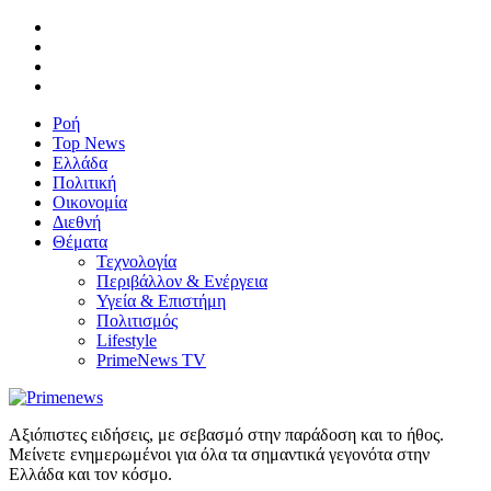
Ροή
Top News
Ελλάδα
Πολιτική
Οικονομία
Διεθνή
Θέματα
Τεχνολογία
Περιβάλλον & Ενέργεια
Υγεία & Επιστήμη
Πολιτισμός
Lifestyle
PrimeNews TV
Αξιόπιστες ειδήσεις, με σεβασμό στην παράδοση και το ήθος.
Μείνετε ενημερωμένοι για όλα τα σημαντικά γεγονότα στην
Ελλάδα και τον κόσμο.