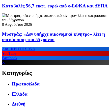
Καταβολές 56,7 εκατ. ευρώ από e-ΕΦΚΑ και ΔΥΠΑ
8 Αυγούστου 2026
Μυστράς: «Δεν υπήρχε οικονομικό κίνητρο» λέει η
υπεράσπιση του 55χρονου
Ant1 ΚΡΗΤΗΣ 95.8
YouTube
Facebook
X
Κατηγορίες
Πρωτοσέλιδα
Ελλάδα
Διεθνή