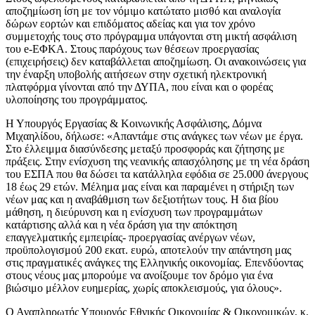
αποζημίωση ίση με τον νόμιμο κατώτατο μισθό και αναλογία
δώρων εορτών και επιδόματος αδείας και για τον χρόνο
συμμετοχής τους στο πρόγραμμα υπάγονται στη μικτή ασφάλιση
του e-ΕΦΚΑ. Στους παρόχους των θέσεων προεργασίας
(επιχειρήσεις) δεν καταβάλλεται αποζημίωση. Οι ανακοινώσεις για
την έναρξη υποβολής αιτήσεων στην σχετική ηλεκτρονική
πλατφόρμα γίνονται από την ΔΥΠΑ, που είναι και ο φορέας
υλοποίησης του προγράμματος.
Η Υπουργός Εργασίας & Κοινωνικής Ασφάλισης, Δόμνα
Μιχαηλίδου, δήλωσε: «Απαντάμε στις ανάγκες των νέων με έργα.
Στο έλλειμμα διασύνδεσης μεταξύ προσφοράς και ζήτησης με
πράξεις. Στην ενίσχυση της νεανικής απασχόλησης με τη νέα δράση
του ΕΣΠΑ που θα δώσει τα κατάλληλα εφόδια σε 25.000 άνεργους
18 έως 29 ετών. Μέλημα μας είναι και παραμένει η στήριξη των
νέων μας και η αναβάθμιση των δεξιοτήτων τους. Η δια βίου
μάθηση, η διεύρυνση και η ενίσχυση των προγραμμάτων
κατάρτισης αλλά και η νέα δράση για την απόκτηση
επαγγελματικής εμπειρίας- προεργασίας ανέργων νέων,
προϋπολογισμού 200 εκατ. ευρώ, αποτελούν την απάντηση μας
στις πραγματικές ανάγκες της Ελληνικής οικονομίας. Επενδύοντας
στους νέους μας μπορούμε να ανοίξουμε τον δρόμο για ένα
βιώσιμο μέλλον ευημερίας, χωρίς αποκλεισμούς, για όλους».
Ο Αναπληρωτής Υπουργός Εθνικής Οικονομίας & Οικονομικών, κ.