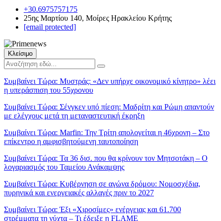
+30.6975757175
25ης Μαρτίου 140, Μοίρες Ηρακλείου Κρήτης
[email protected]
Κλείσιμο
Συμβαίνει Τώρα:
Μυστράς: «Δεν υπήρχε οικονομικό κίνητρο» λέει
η υπεράσπιση του 55χρονου
Συμβαίνει Τώρα:
Σένγκεν υπό πίεση: Μαδρίτη και Ρώμη απαντούν
με ελέγχους μετά τη μεταναστευτική έκρηξη
Συμβαίνει Τώρα:
Marfin: Την Τρίτη απολογείται η 46χρονη – Στο
επίκεντρο η αμφισβητούμενη ταυτοποίηση
Συμβαίνει Τώρα:
Τα 36 δισ. που θα κρίνουν τον Μητσοτάκη – Ο
λογαριασμός του Ταμείου Ανάκαμψης
Συμβαίνει Τώρα:
Κυβέρνηση σε αγώνα δρόμου: Νομοσχέδια,
πυρηνικά και ενεργειακές αλλαγές πριν το 2027
Συμβαίνει Τώρα:
Έξι «Χιροσίμες» ενέργειας και 61.700
στρέμματα τη νύχτα – Τι έδειξε η FLAME