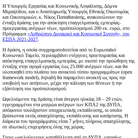
Η Υπουργός Εργασίας και Κοινωνικής Ασφάλισης, Δόμνα
Μιχαηλίδου, και ο Αναπληρωτής Υπουργός Εθνικής Οικονομίας
και Οικονομικών, κ. Νίκος Παπαθανάσης, ανακοινώνουν την
ένταξη δράσης για την απόκτηση επαγγελματικής εμπειρίας-
προεργασίας ανέργων νέων, προϋπολογισμού 200 εκ. ευρώ, στο
Πρόγραμμα
«Ανθρώπινο Δυναμικό και Κοινωνική Συνοχή», του
ΕΣΠΑ 2021-2027
.
Η δράση, η οποία συγχρηματοδοτείται από το Ευρωπαϊκό
Κοινωνικό Ταμείο, περιλαμβάνει ενέργειες προετοιμασίας και
απόκτησης επαγγελματικής εμπειρίας, με σκοπό την προώθηση της
ένταξης στην αγορά εργασίας έως 25.000 ανέργων νέων, και θα
υλοποιηθεί στο πλαίσιο του ανοικτού τύπου προγραμμάτων (open
framework model), δηλαδή θα παραμείνει ανοικτή ως προς την
υποβολή των αιτήσεων, μέχρι την κάλυψη των θέσεων ή την
εξάντληση του προϋπολογισμού.
Ωφελούμενοι της δράσης είναι άνεργοι ηλικίας 18 – 29 ετών,
εγγεγραμμένοι στα μητρώα ανέργων των ΚΠΑ2 της ΔΥΠΑ,
απόφοιτοι τουλάχιστον υποχρεωτικής εκπαίδευσης, οι οποίοι
βρίσκονται εκτός απασχόλησης, εκπαίδευσης και κατάρτισης. Η
διάρκεια του προγράμματος είναι 7 μήνες πλήρους απασχόλησης,
σε ιδιωτικές επιχειρήσεις όλης της χώρας.
Στους ωφελούμενους καταβάλλεται από τη ΔΥΠΑ, μηνιαίως