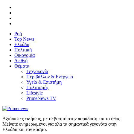
Ροή
Top News
Ελλάδα
Πολιτική
Οικονομία
Διεθνή
Θέματα
Τεχνολογία
Περιβάλλον & Ενέργεια
Υγεία & Επιστήμη
Πολιτισμός
Lifestyle
PrimeNews TV
Αξιόπιστες ειδήσεις, με σεβασμό στην παράδοση και το ήθος.
Μείνετε ενημερωμένοι για όλα τα σημαντικά γεγονότα στην
Ελλάδα και τον κόσμο.