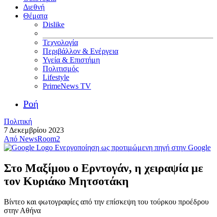
Διεθνή
Θέματα
Dislike
Τεχνολογία
Περιβάλλον & Ενέργεια
Υγεία & Επιστήμη
Πολιτισμός
Lifestyle
PrimeNews TV
Ροή
Πολιτική
7 Δεκεμβρίου 2023
Από
NewsRoom2
Ενεργοποίηση ως προτιμώμενη πηγή στην Google
Στο Μαξίμου ο Ερντογάν, η χειραψία με
τον Κυριάκο Μητσοτάκη
Βίντεο και φωτογραφίες από την επίσκεψη του τούρκου προέδρου
στην Αθήνα