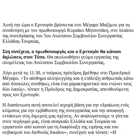
Αυτή την ώρα ο Ερντογάν βρίσκεται στο Μέγαρο Μαξίμου για τη
συνάντηση με τον πρωθυπουργό Κυριάκο Μητσοτάκη, στο πλαίσιο
της συνεδρίασης του 5ου Ανώτατου Συμβουλίου Συνεργασίας
Ελλάδας-Τουρκίας.
Στη συνέχεια, ο πρωθυπουργός και ο Ερντογάν θα κάνουν
δηλώσεις στον Τύπο.
Θα ακολουθήσει γεύμα εργασίας της
ολομέλειας του Ανώτατου Συμβουλίου Συνεργασίας.
Λίγο μετά τις 11:30, ο τούρκος πρόεδρος βρέθηκε στο Προεδρικό
Μέγαρο. «Το αίσθημα αλληλεγγύης και η επίδειξη ανθρωπιάς κάτω
από δύσκολες συνθήκες είναι ένα χαρακτηριστικό που ενώνει τους
δύο λαούς», τόνισε η Πρόεδρος της Δημοκρατίας, απευθυνόμενη
προς τον Ερντογάν.
Η διαπίστωση αυτή αποτελεί ισχυρή βάση για την εδραίωση ενός
κλίματος για την εμβάθυνση της συνεργασίας και την αποφυγή
εντάσεων στις διμερείς μας σχέσεις. Αν αναλογιστούμε τι γίνεται
στον περίγυρό μας, είναι αναγκαίο Ελλάδα και Τουρκία να
εργαστούν από κοινού για τη διαφύλαξη της ειρήνης και του
σεβασμού του διεθνούς δικαίου», συνέχισε και τόνισε: «Η