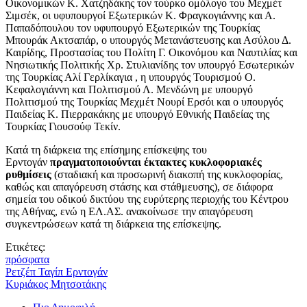
Οικονομικών Κ. Χατζηδάκης τον τούρκο ομόλογο του Μεχμέτ
Σιμσέκ, οι υφυπουργοί Εξωτερικών Κ. Φραγκογιάννης και Α.
Παπαδόπουλου τον υφυπουργό Εξωτερικών της Τουρκίας
Μπουράκ Ακτσαπάρ, ο υπουργός Μετανάστευσης και Ασύλου Δ.
Καιρίδης, Προστασίας του Πολίτη Γ. Οικονόμου και Ναυτιλίας και
Νησιωτικής Πολιτικής Χρ. Στυλιανίδης τον υπουργό Εσωτερικών
της Τουρκίας Αλί Γερλίκαγια , η υπουργός Τουρισμού Ο.
Κεφαλογιάννη και Πολιτισμού Λ. Μενδώνη με υπουργό
Πολιτισμού της Τουρκίας Μεχμέτ Νουρί Ερσόι και ο υπουργός
Παιδείας Κ. Πιερρακάκης με υπουργό Εθνικής Παιδείας της
Τουρκίας Γιουσούφ Τεκίν.
Κατά τη διάρκεια της επίσημης επίσκεψης του
Ερντογάν
πραγματοποιούνται έκτακτες κυκλοφοριακές
ρυθμίσεις
(σταδιακή και προσωρινή διακοπή της κυκλοφορίας,
καθώς και απαγόρευση στάσης και στάθμευσης), σε διάφορα
σημεία του οδικού δικτύου της ευρύτερης περιοχής του Κέντρου
της Αθήνας, ενώ η ΕΛ.ΑΣ. ανακοίνωσε την απαγόρευση
συγκεντρώσεων κατά τη διάρκεια της επίσκεψης.
Ετικέτες:
πρόσφατα
Ρετζέπ Ταγίπ Ερντογάν
Κυριάκος Μητσοτάκης