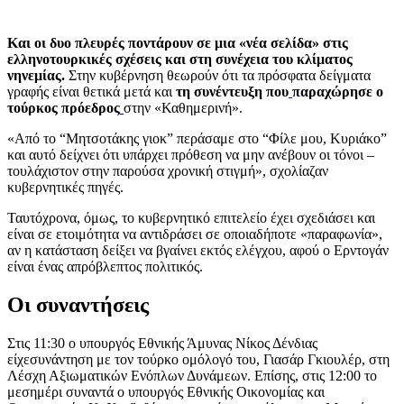
Και οι δυο πλευρές ποντάρουν σε μια «νέα σελίδα» στις
ελληνοτουρκικές σχέσεις και στη συνέχεια του κλίματος
νηνεμίας.
Στην κυβέρνηση θεωρούν ότι τα πρόσφατα δείγματα
γραφής είναι θετικά μετά και
τη συνέντευξη που
παραχώρησε ο
τούρκος πρόεδρος
στην «Καθημερινή».
«Από το “Μητσοτάκης γιοκ” περάσαμε στο “Φίλε μου, Κυριάκο”
και αυτό δείχνει ότι υπάρχει πρόθεση να μην ανέβουν οι τόνοι –
τουλάχιστον στην παρούσα χρονική στιγμή», σχολίαζαν
κυβερνητικές πηγές.
Ταυτόχρονα, όμως, το κυβερνητικό επιτελείο έχει σχεδιάσει και
είναι σε ετοιμότητα να αντιδράσει σε οποιαδήποτε «παραφωνία»,
αν η κατάσταση δείξει να βγαίνει εκτός ελέγχου, αφού ο Ερντογάν
είναι ένας απρόβλεπτος πολιτικός.
Οι συναντήσεις
Στις 11:30 ο υπουργός Εθνικής Άμυνας Νίκος Δένδιας
είχεσυνάντηση με τον τούρκο ομόλογό του, Γιασάρ Γκιουλέρ, στη
Λέσχη Αξιωματικών Ενόπλων Δυνάμεων. Επίσης, στις 12:00 το
μεσημέρι συναντά ο υπουργός Εθνικής Οικονομίας και