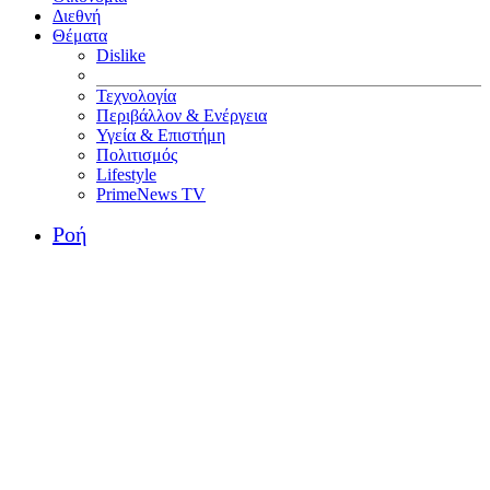
Διεθνή
Θέματα
Dislike
Τεχνολογία
Περιβάλλον & Ενέργεια
Υγεία & Επιστήμη
Πολιτισμός
Lifestyle
PrimeNews TV
Ροή