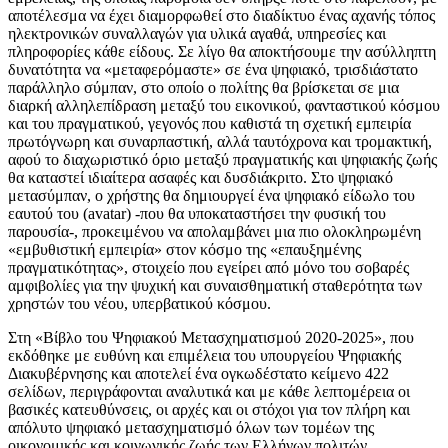
αποτέλεσμα να έχει διαμορφωθεί στο διαδίκτυο ένας αχανής τόπος
ηλεκτρονικών συναλλαγών για υλικά αγαθά, υπηρεσίες και
πληροφορίες κάθε είδους. Σε λίγο θα αποκτήσουμε την ασύλληπτη
δυνατότητα να «μεταφερόμαστε» σε ένα ψηφιακό, τρισδιάστατο
παράλληλο σύμπαν, στο οποίο ο πολίτης θα βρίσκεται σε μια
διαρκή αλληλεπίδραση μεταξύ του εικονικού, φανταστικού κόσμου
και του πραγματικού, γεγονός που καθιστά τη σχετική εμπειρία
πρωτόγνωρη και συναρπαστική, αλλά ταυτόχρονα και τρομακτική,
αφού το διαχωριστικό όριο μεταξύ πραγματικής και ψηφιακής ζωής
θα καταστεί ιδιαίτερα ασαφές και δυσδιάκριτο. Στο ψηφιακό
μετασύμπαν, ο χρήστης θα δημιουργεί ένα ψηφιακό είδωλο του
εαυτού του (avatar) -που θα υποκαταστήσει την φυσική του
παρουσία-, προκειμένου να απολαμβάνει μια πιο ολοκληρωμένη
«εμβυθιστική εμπειρία» στον κόσμο της «επαυξημένης
πραγματικότητας», στοιχείο που εγείρει από μόνο του σοβαρές
αμφιβολίες για την ψυχική και συναισθηματική σταθερότητα των
χρηστών του νέου, υπερβατικού κόσμου.
Στη «Βίβλο του Ψηφιακού Μετασχηματισμού 2020-2025», που
εκδόθηκε με ευθύνη και επιμέλεια του υπουργείου Ψηφιακής
Διακυβέρνησης και αποτελεί ένα ογκωδέστατο κείμενο 422
σελίδων, περιγράφονται αναλυτικά και με κάθε λεπτομέρεια οι
βασικές κατευθύνσεις, οι αρχές και οι στόχοι για τον πλήρη και
απόλυτο ψηφιακό μετασχηματισμό όλων των τομέων της
οικονομικής και κοινωνικής ζωής των Ελλήνων πολιτών.