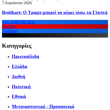
7 Αυγούστου 2026
Breitbart: Ο Τραμπ μπορεί να φέρει πίσω τα Γλυπτά
Ant1 ΚΡΗΤΗΣ 95.8
YouTube
Facebook
X
Κατηγορίες
Πρωτοσέλιδα
Ελλάδα
Διεθνή
Πολιτική
Εθνικά
Μεταναστευτικό - Προσφυγικό