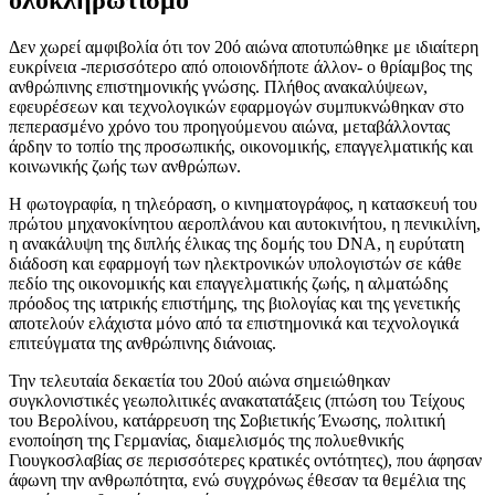
Δεν χωρεί αμφιβολία ότι τον 20ό αιώνα αποτυπώθηκε με ιδιαίτερη
ευκρίνεια -περισσότερο από οποιονδήποτε άλλον- ο θρίαμβος της
ανθρώπινης επιστημονικής γνώσης. Πλήθος ανακαλύψεων,
εφευρέσεων και τεχνολογικών εφαρμογών συμπυκνώθηκαν στο
πεπερασμένο χρόνο του προηγούμενου αιώνα, μεταβάλλοντας
άρδην το τοπίο της προσωπικής, οικονομικής, επαγγελματικής και
κοινωνικής ζωής των ανθρώπων.
Η φωτογραφία, η τηλεόραση, ο κινηματογράφος, η κατασκευή του
πρώτου μηχανοκίνητου αεροπλάνου και αυτοκινήτου, η πενικιλίνη,
η ανακάλυψη της διπλής έλικας της δομής του DNA, η ευρύτατη
διάδοση και εφαρμογή των ηλεκτρονικών υπολογιστών σε κάθε
πεδίο της οικονομικής και επαγγελματικής ζωής, η αλματώδης
πρόοδος της ιατρικής επιστήμης, της βιολογίας και της γενετικής
αποτελούν ελάχιστα μόνο από τα επιστημονικά και τεχνολογικά
επιτεύγματα της ανθρώπινης διάνοιας.
Την τελευταία δεκαετία του 20ού αιώνα σημειώθηκαν
συγκλονιστικές γεωπολιτικές ανακατατάξεις (πτώση του Τείχους
του Βερολίνου, κατάρρευση της Σοβιετικής Ένωσης, πολιτική
ενοποίηση της Γερμανίας, διαμελισμός της πολυεθνικής
Γιουγκοσλαβίας σε περισσότερες κρατικές οντότητες), που άφησαν
άφωνη την ανθρωπότητα, ενώ συγχρόνως έθεσαν τα θεμέλια της