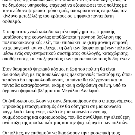
τις δημόσιες υπηρεσίες, επιχειρεί να εξοικειώσει τους πολίτες με
τον ανώδυνο ψηφιακό τρόπο ζωής, αποκρύπτοντας επιμελώς τον
κίνδυνο μετεξέλιξης του κράτους σε ψηφιακό παντεπόπτη
οφθαλμό.
Στο αριστοτεχνικά καλοδουλεμένο αφήγημα της ψηφιακής
μετάβασης της κοινωνίας υποθάλπεται η πονηρή βούληση της
πολιτικοοικονομικής ελίτ, που επιδιώκει με (δ)εμμονική επιμονή
να χειραγωγεί και να ελέγχει τη ζωή των βρεφοποιημένων πολιτών,
μέσω ενός συγκεντρωτικού συστήματος συλλογής, καταχώρισης,
αποθήκευσης και επεξεργασίας των προσωπικών τους δεδομένων.
Στον θαυμαστό ψηφιακό κόσμο, η ζωή του πολίτη θα είναι
αλυσοδεμένη με τις ποικιλώνυμες ηλεκτρονικές πλατφόρμες, όπου
τα πάντα θα παρακολουθούνται, τα πάντα θα ελέγχονται και τα
πάντα θα καταγράφονται, ακόμη και η ανθρώπινη σκέψη, υπό το
άγρυπνο ψηφιακό βλέμμα του Μεγάλου Αδελφού.
Οι άνθρωποι οφείλουν να συνειδητοποιήσουν ότι ο επιταχυνόμενος
ψηφιακός μετασχηματισμός δεν θα οδηγήσει σε μια κοινωνία
«αγγελικά πλασμένη», αλλά σε μια κοινωνία πνιγηρής
συμμόρφωσης και ομοιομορφίας, που θα συνθλίψει την ελεύθερη
ανάπτυξη της προσωπικότητας και την ψυχική υγεία των πολιτών.
Οι πολίτες, αν επιθυμούν να διασώσουν την προσωπική τους