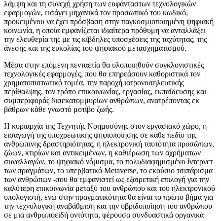
λάμψη και τη συνεχή χρήση των ευφάνταστων τεχνολογικών
εφαρμογών, εισάγει μηχανικά τον προσωπικό του κωδικό,
προκειμένου να έχει πρόσβαση στην παγκοσμιοποιημένη ψηφιακή
κοινωνία, η οποία εμφανίζεται ιδιαίτερα πρόθυμη να ανταλλάξει
την ελευθερία της με τις κίβδηλες υποσχέσεις της ταχύτητας, της
άνεσης και της ευκολίας του ψηφιακού μετασχηματισμού.
Μέσα στην επόμενη πενταετία θα υλοποιηθούν συγκλονιστικές
τεχνολογικές εφαρμογές, που θα επηρεάσουν καθοριστικά τον
χρηματοπιστωτικό τομέα, την παροχή ιατρονοσηλευτικής
περίθαλψης, τον τρόπο επικοινωνίας, εργασίας, εκπαίδευσης και
συμπεριφοράς δισεκατομμυρίων ανθρώπων, ανατρέποντας εκ
βάθρων κάθε γνωστό μοτίβο ζωής.
Η κυριαρχία της Τεχνητής Νοημοσύνης στον εργασιακό χώρο, η
εισαγωγή της υποχρεωτικής ψηφιοποίησης σε κάθε πεδίο της
ανθρώπινης δραστηριότητας, η ηλεκτρονική ταυτότητα προσώπων,
ζώων, κτιρίων και αντικειμένων, η καθιέρωση των αχρήματων
συναλλαγών, το ψηφιακό νόμισμα, το πολυδιαφημισμένο ίντερνετ
των πραγμάτων, το υπερβατικό Metaverse, το εκούσιο τσιπάρισμα
των ανθρώπων -που θα εμφανιστεί ως εξαιρετική επιλογή για την
καλύτερη επικοινωνία μεταξύ του ανθρώπου και του ηλεκτρονικού
υπολογιστή, ενώ στην πραγματικότητα θα είναι το πρώτο βήμα για
την τεχνολογική αναβάθμιση και την υβριδοποίηση του ανθρώπου
σε μια ανθρωποειδή οντότητα, φέρουσα συνδυαστικά οργανικά