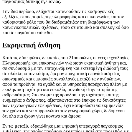
παγκόσμιας δυτικής ηγεμονίας.
Την ίδια περίοδο, ελάχιστοι κατανοούσαν τις κοσμογονικές
εξελίξεις στους τομείς της πληροφορίας και επικοινωνίας και τον
καθοριστικό ρόλο που θα διαδραμάτιζαν στη διαμόρφωση των
κοινωνικοπολιτικών σχέσεων, τόσο σε ατομικό και συλλογικό όσο
και σε παγκόσμιο επίπεδο.
Εκρηκτική άνθηση
Κατά τις δύο πρώτες δεκαετίες του 21ου αιώνα, οι νέες τεχνολογίες
Πληροφορικής και επικοινωνιών γνώρισαν εκρηκτική άνθηση και,
σε συνδυασμό με την επιταχυνόμενη και εκτεταμένη διάδοσή τους
σε ολόκληρο τον κόσμο, έφεραν πραγματική επανάσταση στις
οικονομικές και εμπορικές συναλλαγές μεταξύ των ανθρώπων,
αφού τα προϊόντα, τα αγαθά και οι υπηρεσίες παρέχονται πλέον με
εκπληκτική ταχύτητα και ευκολία, μοναδική στην ιστορία της
ανθρωπότητας. Στο όνομα της προόδου, της ταχύτητας και της
ευημερίας ο άνθρωπος, αξιοποιώντας στο έπακρο τις δυνατότητες
των τεχνολογικών εφευρέσεων, έχει κατορθώσει να εκμηδενίσει
τον χρόνο και να συρρικνώσει τον γεωγραφικό χώρο, δεδομένου
ότι όλα πια έχουν γίνει κοντινά και άμεσα.
Εν τω μεταξύ, εδραιώθηκε μια ψηφιακή υπεραγορά παγκόσμιας
εμβέλειας, της οποίας παρόμοια δεν υπήρξε ποτέ στο παρελθόν, με