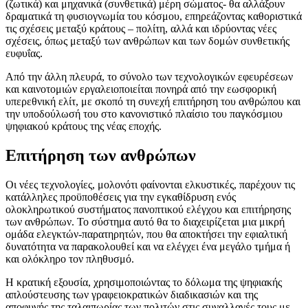
(ζωτικά) και μηχανικά (συνθετικά) μέρη σώματος- θα αλλάξουν
δραματικά τη φυσιογνωμία του κόσμου, επηρεάζοντας καθοριστικά
τις σχέσεις μεταξύ κράτους – πολίτη, αλλά και ιδρύοντας νέες
σχέσεις, όπως μεταξύ των ανθρώπων και των δομών συνθετικής
ευφυΐας.
Από την άλλη πλευρά, το σύνολο των τεχνολογικών εφευρέσεων
και καινοτομιών εργαλειοποιείται πονηρά από την εωσφορική
υπερεθνική ελίτ, με σκοπό τη συνεχή επιτήρηση του ανθρώπου και
την υποδούλωσή του στο κανονιστικό πλαίσιο του παγκόσμιου
ψηφιακού κράτους της νέας εποχής.
Επιτήρηση των ανθρώπων
Οι νέες τεχνολογίες, μολονότι φαίνονται ελκυστικές, παρέχουν τις
κατάλληλες προϋποθέσεις για την εγκαθίδρυση ενός
ολοκληρωτικού συστήματος πανοπτικού ελέγχου και επιτήρησης
των ανθρώπων. Το σύστημα αυτό θα το διαχειρίζεται μια μικρή
ομάδα ελεγκτών-παρατηρητών, που θα αποκτήσει την εφιαλτική
δυνατότητα να παρακολουθεί και να ελέγχει ένα μεγάλο τμήμα ή
και ολόκληρο τον πληθυσμό.
Η κρατική εξουσία, χρησιμοποιώντας το δόλωμα της ψηφιακής
απλούστευσης των γραφειοκρατικών διαδικασιών και της
αποφυγής της ταλαιπωρίας των πολιτών στις συναλλαγές τους με