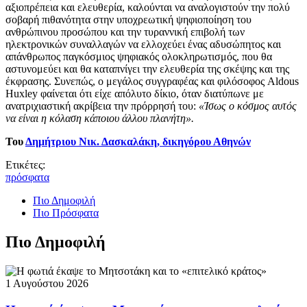
αξιοπρέπεια και ελευθερία, καλούνται να αναλογιστούν την πολύ
σοβαρή πιθανότητα στην υποχρεωτική ψηφιοποίηση του
ανθρώπινου προσώπου και την τυραννική επιβολή των
ηλεκτρονικών συναλλαγών να ελλοχεύει ένας αδυσώπητος και
απάνθρωπος παγκόσμιος ψηφιακός ολοκληρωτισμός, που θα
αστυνομεύει και θα καταπνίγει την ελευθερία της σκέψης και της
έκφρασης. Συνεπώς, ο μεγάλος συγγραφέας και φιλόσοφος Aldous
Huxley φαίνεται ότι είχε απόλυτο δίκιο, όταν διατύπωνε με
ανατριχιαστική ακρίβεια την πρόρρησή του:
«Ίσως ο κόσμος αυτός
να είναι η κόλαση κάποιου άλλου πλανήτη».
Του
Δημήτριου Νικ. Δασκαλάκη, δικηγόρου Αθηνών
Ετικέτες:
πρόσφατα
Πιο Δημοφιλή
Πιο Πρόσφατα
Πιο Δημοφιλή
1 Αυγούστου 2026