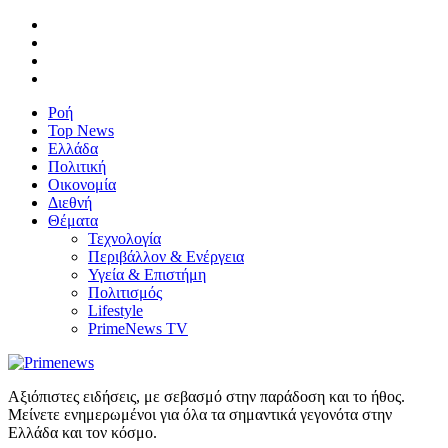
Ροή
Top News
Ελλάδα
Πολιτική
Οικονομία
Διεθνή
Θέματα
Τεχνολογία
Περιβάλλον & Ενέργεια
Υγεία & Επιστήμη
Πολιτισμός
Lifestyle
PrimeNews TV
Αξιόπιστες ειδήσεις, με σεβασμό στην παράδοση και το ήθος.
Μείνετε ενημερωμένοι για όλα τα σημαντικά γεγονότα στην
Ελλάδα και τον κόσμο.