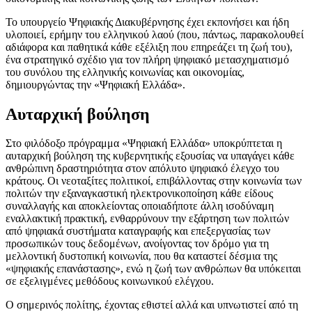
Το υπουργείο Ψηφιακής Διακυβέρνησης έχει εκπονήσει και ήδη
υλοποιεί, ερήμην του ελληνικού λαού (που, πάντως, παρακολουθεί
αδιάφορα και παθητικά κάθε εξέλιξη που επηρεάζει τη ζωή του),
ένα στρατηγικό σχέδιο για τον πλήρη ψηφιακό μετασχηματισμό
του συνόλου της ελληνικής κοινωνίας και οικονομίας,
δημιουργώντας την «Ψηφιακή Ελλάδα».
Αυταρχική βούληση
Στο φιλόδοξο πρόγραμμα «Ψηφιακή Ελλάδα» υποκρύπτεται η
αυταρχική βούληση της κυβερνητικής εξουσίας να υπαγάγει κάθε
ανθρώπινη δραστηριότητα στον απόλυτο ψηφιακό έλεγχο του
κράτους. Οι νεοταξίτες πολιτικοί, επιβάλλοντας στην κοινωνία των
πολιτών την εξαναγκαστική ηλεκτρονικοποίηση κάθε είδους
συναλλαγής και αποκλείοντας οποιαδήποτε άλλη ισοδύναμη
εναλλακτική πρακτική, ενθαρρύνουν την εξάρτηση των πολιτών
από ψηφιακά συστήματα καταγραφής και επεξεργασίας των
προσωπικών τους δεδομένων, ανοίγοντας τον δρόμο για τη
μελλοντική δυστοπική κοινωνία, που θα καταστεί δέσμια της
«ψηφιακής επανάστασης», ενώ η ζωή των ανθρώπων θα υπόκειται
σε εξελιγμένες μεθόδους κοινωνικού ελέγχου.
Ο σημερινός πολίτης, έχοντας εθιστεί αλλά και υπνωτιστεί από τη