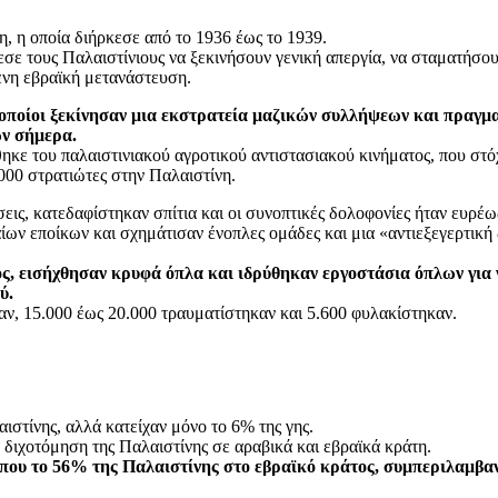
 η οποία διήρκεσε από το 1936 έως το 1939.
σε τους Παλαιστίνιους να ξεκινήσουν γενική απεργία, να σταματήσου
μενη εβραϊκή μετανάστευση.
 οποίοι ξεκίνησαν μια εκστρατεία μαζικών συλλήψεων και πραγμ
ων σήμερα.
κε του παλαιστινιακού αγροτικού αντιστασιακού κινήματος, που στόχε
000 στρατιώτες στην Παλαιστίνη.
ις, κατεδαφίστηκαν σπίτια και οι συνοπτικές δολοφονίες ήταν ευρέω
ίων εποίκων και σχημάτισαν ένοπλες ομάδες και μια «αντιεξεγερτικ
ος, εισήχθησαν κρυφά όπλα και ιδρύθηκαν εργοστάσια όπλων για
ύ.
καν, 15.000 έως 20.000 τραυματίστηκαν και 5.600 φυλακίστηκαν.
ιστίνης, αλλά κατείχαν μόνο το 6% της γης.
διχοτόμηση της Παλαιστίνης σε αραβικά και εβραϊκά κράτη.
ίπου το 56% της Παλαιστίνης στο εβραϊκό κράτος, συμπεριλαμβα