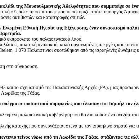
ρακλάδι της Μουσουλμανικής Αδελφότητας που συμμετείχε σε ένο
ιτική «Σπάστε τα οστά τους» που υποστήριζε ο τότε υπουργός Άμυνας
άσεις ακτιβιστών και καταστροφές σπιτιών.
ην Ενωμένη Εθνική Ηγεσία της Εξέγερσης, έναν συνασπισμό παλα
εξαρτησία.
ικό εκπρόσωπο του παλαιστινιακού λαού.
αδηλώσεις, πολιτική ανυπακοή, καλά οργανωμένες απεργίες και κοινοτ
em, 1.070 Παλαιστίνιοι σκοτώθηκαν από τις ισραηλινές δυνάμεις κατ
λύση στη σύγκρουση.
93 και το σχηματισμό της Παλαιστινιακής Αρχής (PA), μιας προσωρ
 Λωρίδας της Γάζας.
 υπέγραψε ουσιαστικά συμφωνίες που έδωσαν στο Ισραήλ τον έλε
εκλεγμένη παλαιστινιακή κυβέρνηση που θα διοικούσε ένα ανεξάρτητ
ινής κατοχής που συνεργάζεται στενά με τον ισραηλινό στρατό για τη
ιμεντένιο τείχος γύρω από τη Λωρίδα της Γάζας, σπάζοντας τις α