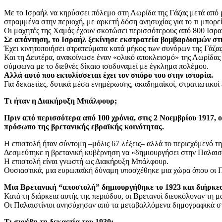
Με το Ισραήλ να κηρύσσει πόλεμο στη Λωρίδα της Γάζας μετά από μ
στραμμένα στην περιοχή, με αρκετή δόση ανησυχίας για το τι μπορε
Οι μαχητές της Χαμάς έχουν σκοτώσει περισσότερους από 800 Ισραηλ
Σε απάντηση, το Ισραήλ ξεκίνησε εκστρατεία βομβαρδισμών στ
Έχει κινητοποιήσει στρατεύματα κατά μήκος των συνόρων της Γάζας
Και τη Δευτέρα, ανακοίνωσε έναν «ολικό αποκλεισμό» της Λωρίδας
σύμφωνα με το διεθνές δίκαιο ισοδυναμεί με έγκλημα πολέμου.
Αλλά αυτό που εκτυλίσσεται έχει τον σπόρο του στην ιστορία.
Για δεκαετίες, δυτικά μέσα ενημέρωσης, ακαδημαϊκοί, στρατιωτικο
Τι ήταν η Διακήρυξη Μπάλφουρ;
Πριν από περισσότερα από 100 χρόνια, στις 2 Νοεμβρίου 1917, ο
πρόσωπο της βρετανικής εβραϊκής κοινότητας.
Η επιστολή ήταν σύντομη –μόλις 67 λέξεις– αλλά το περιεχόμενό τη
Δεσμεύτηκε η βρετανική κυβέρνηση να «δημιουργήσει στην Παλαιστίν
Η επιστολή είναι γνωστή ως Διακήρυξη Μπάλφουρ.
Ουσιαστικά, μια ευρωπαϊκή δύναμη υποσχέθηκε μια χώρα όπου οι Π
Μια Βρετανική “αποστολή” δημιουργήθηκε το 1923 και διήρκεσε
Κατά τη διάρκεια αυτής της περιόδου, οι Βρετανοί διευκόλυναν τη 
Οι Παλαιστίνιοι ανησύχησαν από τα μεταβαλλόμενα δημογραφικά στο
Τι συνέβη τη δεκαετία του 1930;