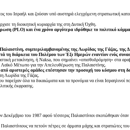
ος του Ισραήλ και ζούσαν υπό αυστηρά ελεγχόμενη στρατιωτική κατοχ
ρχισε τη διοικητική κυριαρχία της στη Δυτική Όχθη.
ρωση (PLO) και ένα χρόνο αργότερα ιδρύθηκε το πολιτικό κόμμ
κή Παλαιστίνη, συμπεριλαμβανομένης της Λωρίδας της Γάζας, της
ατά τη διάρκεια του Πολέμου των Έξι Ημερών εναντίον ενός συν
αστική μετακίνηση, ή Naksa, που σημαίνει «οπισθοδρόμηση» στα αρα
ό Λαϊκό Μέτωπο για την Απελευθέρωση της Παλαιστίνης.
ς από αριστερές ομάδες επέστησαν την προσοχή του κόσμου στη 
τη Λωρίδα της Γάζας.
παρείχαν όλα τα δικαιώματα και τα προνόμια να είναι Ισραηλινοί πολ
ολιτικής έκφρασης.
ον Δεκέμβριο του 1987 αφού τέσσερις Παλαιστίνιοι σκοτώθηκαν όταν
αλαιστίνιους να πετούν πέτρες σε άρματα μάχης και στρατιώτες του