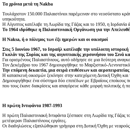
Τα χρόνια μετά τη Nakba
Τουλάχιστον 150.000 Παλαιστίνιοι παρέμειναν στο νεοσύστατο κράτ
υπηκοότητα.
Η Αίγυπτος κατέλαβε τη Λωρίδα της Γάζας και το 1950, η Ιορδανία ά
Το 1964 ιδρύθηκε η Παλαιστινιακή Οργάνωση για την Απελευθέ
Η Naksa, ή ο πόλεμος των έξι ημερών και οι οικισμοί
Στις 5 Ιουνίου 1967, το Ισραήλ κατέλαβε την υπόλοιπη ιστορι
Γκολάν της Συρίας και της αιγυπτιακής χερσονήσου του Σινά κ
Για ορισμένους Παλαιστίνιους, αυτό οδήγησε σε μια δεύτερη αναγκ
Τον Δεκέμβριο του 1967 δημιουργήθηκε το Μαρξιστικό-Λενινιστικ
Την επόμενη δεκαετία, μια σειρά επιθέσεων και αεροπειρατεία
Η κατασκευή οικισμών ξεκίνησε στην κατεχόμενη Δυτική Όχθη και 
Δημιουργήθηκε ένα σύστημα δύο επιπέδων με Εβραίους εποίκους που 
που τους έκανε διακρίσεις και απαγόρευε κάθε μορφή πολιτικής ή π
Η πρώτη Ιντιφάντα 1987-1993
Η πρώτη Παλαιστινιακή Ιντιφάντα ξέσπασε στη Λωρίδα της Γάζας τ
μετέφεραν Παλαιστίνιους εργάτες.
Οι διαδηλώσεις εξαπλώθηκαν γρήγορα στη Δυτική Όχθη με νεαρούς Π