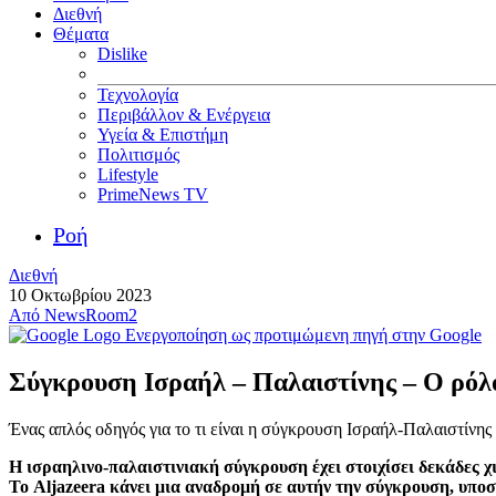
Διεθνή
Θέματα
Dislike
Τεχνολογία
Περιβάλλον & Ενέργεια
Υγεία & Επιστήμη
Πολιτισμός
Lifestyle
PrimeNews TV
Ροή
Διεθνή
10 Οκτωβρίου 2023
Από
NewsRoom2
Ενεργοποίηση ως προτιμώμενη πηγή στην Google
Σύγκρουση Ισραήλ – Παλαιστίνης – Ο ρόλο
Ένας απλός οδηγός για το τι είναι η σύγκρουση Ισραήλ-Παλαιστίνης
Η ισραηλινο-παλαιστινιακή σύγκρουση έχει στοιχίσει δεκάδες χ
Το Aljazeera κάνει μια αναδρομή σε αυτήν την σύγκρουση, υποσ