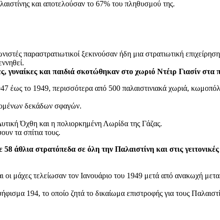
Παλαιστίνης και αποτελούσαν το 67% του πληθυσμού της.
ωνιστές παραστρατιωτικοί ξεκινούσαν ήδη μια στρατιωτική επιχείρηση
εννηθεί.
ες, γυναίκες και παιδιά σκοτώθηκαν στο χωριό Ντέιρ Γιασίν στα
1947 έως το 1949, περισσότερα από 500 παλαιστινιακά χωριά, κωμοπόλ
ανομένων δεκάδων σφαγών.
Δυτική Όχθη και η πολιορκημένη Λωρίδα της Γάζας.
ουν τα σπίτια τους.
 58 άθλια στρατόπεδα σε όλη την Παλαιστίνη και στις γειτονικές 
 οι μάχες τελείωσαν τον Ιανουάριο του 1949 μετά από ανακωχή μεταξύ
φισμα 194, το οποίο ζητά το δικαίωμα επιστροφής για τους Παλαιστ