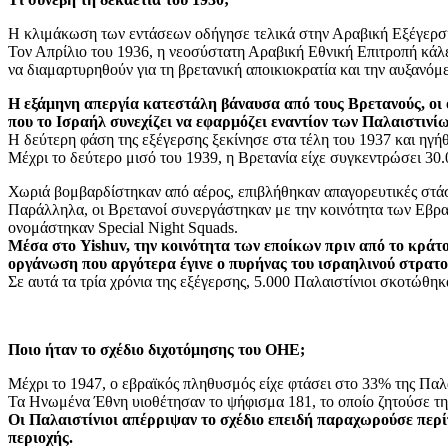
Η κλιμάκωση των εντάσεων οδήγησε τελικά στην Αραβική Εξέγερση,
Τον Απρίλιο του 1936, η νεοσύστατη Αραβική Εθνική Επιτροπή κάλε
να διαμαρτυρηθούν για τη βρετανική αποικιοκρατία και την αυξανό
Η εξάμηνη απεργία κατεστάλη βάναυσα από τους Βρετανούς, οι
που το Ισραήλ συνεχίζει να εφαρμόζει εναντίον των Παλαιστινί
Η δεύτερη φάση της εξέγερσης ξεκίνησε στα τέλη του 1937 και ηγήθη
Μέχρι το δεύτερο μισό του 1939, η Βρετανία είχε συγκεντρώσει 30.
Χωριά βομβαρδίστηκαν από αέρος, επιβλήθηκαν απαγορευτικές στάσε
Παράλληλα, οι Βρετανοί συνεργάστηκαν με την κοινότητα των Εβρα
ονομάστηκαν Special Night Squads.
Μέσα στο Yishuv, την κοινότητα των εποίκων πριν από το κράτ
οργάνωση που αργότερα έγινε ο πυρήνας του ισραηλινού στρατο
Σε αυτά τα τρία χρόνια της εξέγερσης, 5.000 Παλαιστίνιοι σκοτώθη
Ποιο ήταν το σχέδιο διχοτόμησης του ΟΗΕ;
Μέχρι το 1947, ο εβραϊκός πληθυσμός είχε φτάσει στο 33% της Παλα
Τα Ηνωμένα Έθνη υιοθέτησαν το ψήφισμα 181, το οποίο ζητούσε τη 
Οι Παλαιστίνιοι απέρριψαν το σχέδιο επειδή παραχωρούσε περ
περιοχής.