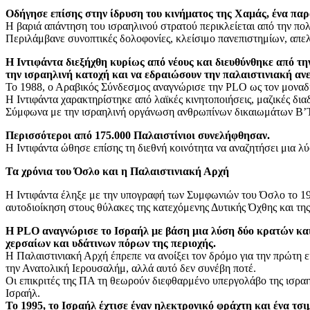
Οδήγησε επίσης στην ίδρυση του κινήματος της Χαμάς, ένα πα
Η βαριά απάντηση του ισραηλινού στρατού περικλείεται από την πολ
Περιλάμβανε συνοπτικές δολοφονίες, κλείσιμο πανεπιστημίων, απελ
Η Ιντιφάντα διεξήχθη κυρίως από νέους και διευθύνθηκε από τ
την ισραηλινή κατοχή και να εδραιώσουν την παλαιστινιακή αν
Το 1988, ο Αραβικός Σύνδεσμος αναγνώρισε την PLO ως τον μοναδ
Η Ιντιφάντα χαρακτηρίστηκε από λαϊκές κινητοποιήσεις, μαζικές δι
Σύμφωνα με την ισραηλινή οργάνωση ανθρωπίνων δικαιωμάτων B’Tsel
Περισσότεροι από 175.000 Παλαιστίνιοι συνελήφθησαν.
Η Ιντιφάντα ώθησε επίσης τη διεθνή κοινότητα να αναζητήσει μια 
Τα χρόνια του Όσλο και η Παλαιστινιακή Αρχή
Η Ιντιφάντα έληξε με την υπογραφή των Συμφωνιών του Όσλο το 19
αυτοδιοίκηση στους θύλακες της κατεχόμενης Δυτικής Όχθης και της
Η PLO αναγνώρισε το Ισραήλ με βάση μια λύση δύο κρατών και
χερσαίων και υδάτινων πόρων της περιοχής.
Η Παλαιστινιακή Αρχή έπρεπε να ανοίξει τον δρόμο για την πρώτη 
την Ανατολική Ιερουσαλήμ, αλλά αυτό δεν συνέβη ποτέ.
Οι επικριτές της ΠΑ τη θεωρούν διεφθαρμένο υπεργολάβο της ισραηλ
Ισραήλ.
Το 1995, το Ισραήλ έχτισε έναν ηλεκτρονικό φράχτη και ένα τσ