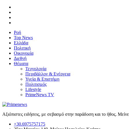
Ροή
Top News
Ελλάδα
Πολιτική
Οικονομία
Διεθνή
Θέματα
Τεχνολογία
Περιβάλλον & Ενέργεια
Υγεία & Επιστήμη
Πολιτισμός
Lifestyle
PrimeNews TV
Αξιόπιστες ειδήσεις, με σεβασμό στην παράδοση και το ήθος. Μείν
+30.6975757175