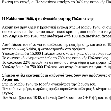
Εκείνη την εποχή, οι Παλαιστίνιοι κατείχαν το 94% της ιστορικής 
Η Nakba του 1948, ή η εθνοκάθαρση της Παλαιστίνης
Ακόμη και πριν λήξει η βρετανική εντολή στις 14 Μαΐου 1948, οι σι
επεκτείνουν τα σύνορα του σιωνιστικού κράτους που επρόκειτο να γ
Τον Απρίλιο του 1948, περισσότεροι από 100 Παλαιστίνιοι άνδρ
Αυτό έδωσε τον τόνο για το υπόλοιπο της επιχείρησης, και από το 
αναφέρουν ως Nakba, ή «καταστροφή» στα αραβικά.
Υπολογίζεται ότι 15.000 Παλαιστίνιοι σκοτώθηκαν, συμπεριλαμβ
Το σιωνιστικό κίνημα κατέλαβε το 78% της ιστορικής Παλαιστίνης.
Το υπόλοιπο 22% χωρίστηκε σε αυτό που είναι τώρα η κατεχόμενη 
Υπολογίζεται ότι 750.000 Παλαιστίνιοι αναγκάστηκαν να εγκαταλείψ
Σήμερα οι έξι εκατομμύρια απόγονοί τους ζουν σαν πρόσφυγες σε
Αιγύπτου.
Στις 15 Μαΐου 1948 το Ισραήλ ανακοίνωσε την ίδρυσή του.
Την επόμενη μέρα, ο πρώτος αραβο-ισραηλινός πόλεμος ξεκίνησε και
Συρίας.
Τον Δεκέμβριο του 1948, η Γενική Συνέλευση του ΟΗΕ ψήφισε το ψή