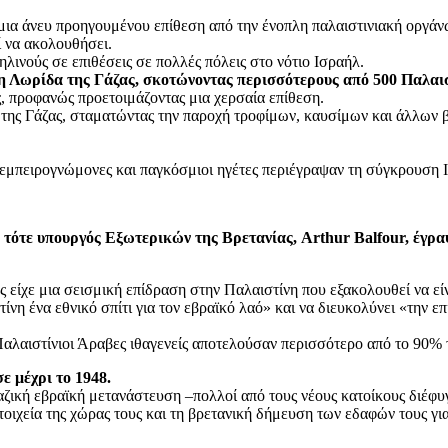
ια άνευ προηγουμένου επίθεση από την ένοπλη παλαιστινιακή οργάνω
ί να ακολουθήσει.
ινούς σε επιθέσεις σε πολλές πόλεις στο νότιο Ισραήλ.
η Λωρίδα της Γάζας, σκοτώνοντας περισσότερους από 500 Παλαισ
, προφανώς προετοιμάζοντας μια χερσαία επίθεση.
 της Γάζας, σταματώντας την παροχή τροφίμων, καυσίμων και άλλων
ί εμπειρογνώμονες και παγκόσμιοι ηγέτες περιέγραψαν τη σύγκρουση 
 τότε υπουργός Εξωτερικών της Βρετανίας, Arthur Balfour, έγραψ
ς είχε μια σεισμική επίδραση στην Παλαιστίνη που εξακολουθεί να εί
η ένα εθνικό σπίτι για τον εβραϊκό λαό» και να διευκολύνει «την επ
αλαιστίνιοι Άραβες ιθαγενείς αποτελούσαν περισσότερο από το 90%
 μέχρι το 1948.
μαζική εβραϊκή μετανάστευση –πολλοί από τους νέους κατοίκους διέφ
ιχεία της χώρας τους και τη βρετανική δήμευση των εδαφών τους γι