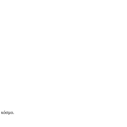
ν κόσμο.