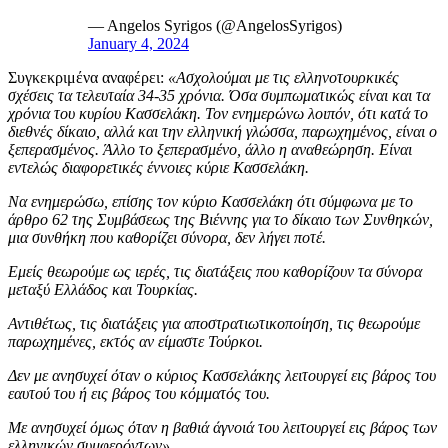
— Angelos Syrigos (@AngelosSyrigos)
January 4, 2024
Συγκεκριμένα αναφέρει:
«Ασχολούμαι με τις ελληνοτουρκικές
σχέσεις τα τελευταία 34-35 χρόνια. Όσα συμπωματικώς είναι και τα
χρόνια του κυρίου Κασσελάκη. Τον ενημερώνω λοιπόν, ότι κατά το
διεθνές δίκαιο, αλλά και την ελληνική γλώσσα, παρωχημένος, είναι ο
ξεπερασμένος. Άλλο το ξεπερασμένο, άλλο η αναθεώρηση. Είναι
εντελώς διαφορετικές έννοιες κύριε Κασσελάκη.
Να ενημερώσω, επίσης τον κύριο Κασσελάκη ότι σύμφωνα με το
άρθρο 62 της Συμβάσεως της Βιέννης για το δίκαιο των Συνθηκών,
μια συνθήκη που καθορίζει σύνορα, δεν λήγει ποτέ.
Εμείς θεωρούμε ως ιερές, τις διατάξεις που καθορίζουν τα σύνορα
μεταξύ Ελλάδος και Τουρκίας.
Αντιθέτως, τις διατάξεις για αποστρατιωτικοποίηση, τις θεωρούμε
παρωχημένες, εκτός αν είμαστε Τούρκοι.
Δεν με ανησυχεί όταν ο κύριος Κασσελάκης λειτουργεί εις βάρος του
εαυτού του ή εις βάρος του κόμματός του.
Με ανησυχεί όμως όταν η βαθιά άγνοιά του λειτουργεί εις βάρος των
ελληνικών συμφερόντων».