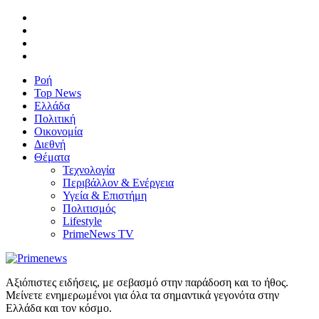
Ροή
Top News
Ελλάδα
Πολιτική
Οικονομία
Διεθνή
Θέματα
Τεχνολογία
Περιβάλλον & Ενέργεια
Υγεία & Επιστήμη
Πολιτισμός
Lifestyle
PrimeNews TV
Αξιόπιστες ειδήσεις, με σεβασμό στην παράδοση και το ήθος.
Μείνετε ενημερωμένοι για όλα τα σημαντικά γεγονότα στην
Ελλάδα και τον κόσμο.