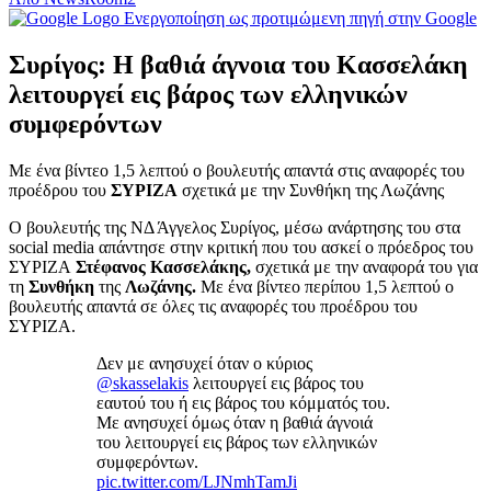
Ενεργοποίηση ως προτιμώμενη πηγή στην Google
Συρίγος: Η βαθιά άγνοια του Κασσελάκη
λειτουργεί εις βάρος των ελληνικών
συμφερόντων
Με ένα βίντεο 1,5 λεπτού ο βουλευτής απαντά στις αναφορές του
προέδρου του
ΣΥΡΙΖΑ
σχετικά με την Συνθήκη της Λωζάνης
Ο βουλευτής της ΝΔ Άγγελος Συρίγος, μέσω ανάρτησης του στα
social media απάντησε στην κριτική που του ασκεί ο πρόεδρος του
ΣΥΡΙΖΑ
Στέφανος Κασσελάκης,
σχετικά με την αναφορά του για
τη
Συνθήκη
της
Λωζάνης.
Με ένα βίντεο περίπου 1,5 λεπτού ο
βουλευτής απαντά σε όλες τις αναφορές του προέδρου του
ΣΥΡΙΖΑ.
Δεν με ανησυχεί όταν ο κύριος
@skasselakis
λειτουργεί εις βάρος του
εαυτού του ή εις βάρος του κόμματός του.
Με ανησυχεί όμως όταν η βαθιά άγνοιά
του λειτουργεί εις βάρος των ελληνικών
συμφερόντων.
pic.twitter.com/LJNmhTamJi