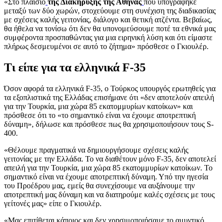
«Στο πλαίσιο
της Διακήρυξης της Αθήνας
που υπογράφηκε
μεταξύ των δύο χωρών, στοχεύουμε στη συνέχιση της διαδικασίας
με σχέσεις καλής γειτονίας, διάλογο και θετική ατζέντα. Βεβαίως,
θα ήθελα να τονίσω ότι δεν θα υπονομεύσουμε ποτέ τα εθνικά μας
συμφέροντα προσπαθώντας για μια ειρηνική λύση και ότι είμαστε
πλήρως δεσμευμένοι σε αυτό το ζήτημα» πρόσθεσε ο Γκιουλέρ.
Τι είπε για τα ελληνικά F-35
Όσον αφορά τα ελληνικά F-35, ο Τούρκος υπουργός ερωτηθείς για
τα εξοπλιστικά της Ελλάδας επισήμανε ότι «δεν αποτελούν απειλή
για την Τουρκία, μια χώρα 85 εκατομμυρίων κατοίκων» και
πρόσθεσε ότι το «το σημαντικό είναι να έχουμε αποτρεπτική
δύναμη», δήλωσε και πρόσθεσε πως θα χρησιμοποιήσουν τους S-
400.
«Θέλουμε πραγματικά να δημιουργήσουμε σχέσεις καλής
γειτονίας με την Ελλάδα. Το να διαθέτουν μόνο F-35, δεν αποτελεί
απειλή για την Τουρκία, μια χώρα 85 εκατομμυρίων κατοίκων. Το
σημαντικό είναι να έχουμε αποτρεπτική δύναμη. Υπό την ηγεσία
του Προέδρου μας, εμείς θα συνεχίσουμε να αυξάνουμε την
αποτρεπτική μας δύναμη και να διατηρούμε καλές σχέσεις με τους
γείτονές μας» είπε ο Γκιουλέρ.
«Μας επιτίθεται κάποιος και δεν χρησιμοποιήσαμε το αμυντικό