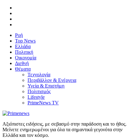
Ροή
Top News
Ελλάδα
Πολιτική
Οικονομία
Διεθνή
Θέματα
Τεχνολογία
Περιβάλλον & Ενέργεια
Υγεία & Επιστήμη
Πολιτισμός
Lifestyle
PrimeNews TV
Αξιόπιστες ειδήσεις, με σεβασμό στην παράδοση και το ήθος.
Μείνετε ενημερωμένοι για όλα τα σημαντικά γεγονότα στην
Ελλάδα και τον κόσμο.