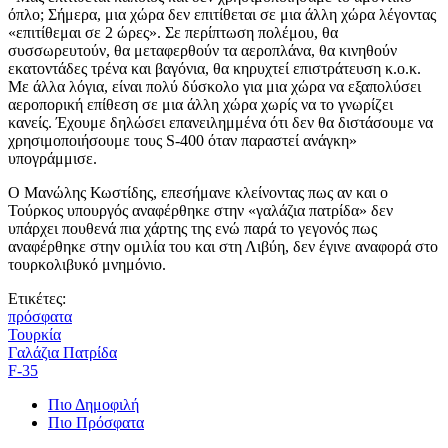
όπλο; Σήμερα, μια χώρα δεν επιτίθεται σε μια άλλη χώρα λέγοντας
«επιτίθεμαι σε 2 ώρες». Σε περίπτωση πολέμου, θα
συσσωρευτούν, θα μεταφερθούν τα αεροπλάνα, θα κινηθούν
εκατοντάδες τρένα και βαγόνια, θα κηρυχτεί επιστράτευση κ.ο.κ.
Με άλλα λόγια, είναι πολύ δύσκολο για μια χώρα να εξαπολύσει
αεροπορική επίθεση σε μια άλλη χώρα χωρίς να το γνωρίζει
κανείς. Έχουμε δηλώσει επανειλημμένα ότι δεν θα διστάσουμε να
χρησιμοποιήσουμε τους S-400 όταν παραστεί ανάγκη»
υπογράμμισε.
Ο Μανώλης Κωστίδης, επεσήμανε κλείνοντας πως αν και ο
Τούρκος υπουργός αναφέρθηκε στην «γαλάζια πατρίδα» δεν
υπάρχει πουθενά πια χάρτης της ενώ παρά το γεγονός πως
αναφέρθηκε στην ομιλία του και στη Λιβύη, δεν έγινε αναφορά στο
τουρκολιβυκό μνημόνιο.
Ετικέτες:
πρόσφατα
Τουρκία
Γαλάζια Πατρίδα
F-35
Πιο Δημοφιλή
Πιο Πρόσφατα