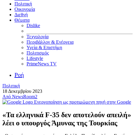
Πολιτική
Οικονομία
Διεθνή
Θέματα
Dislike
Τεχνολογία
Περιβάλλον & Ενέργεια
Υγεία & Επιστήμη
Πολιτισμός
Lifestyle
PrimeNews TV
Ροή
Πολιτική
18 Δεκεμβρίου 2023
Από
NewsRoom2
Ενεργοποίηση ως προτιμώμενη πηγή στην Google
«Τα ελληνικά F-35 δεν αποτελούν απειλή»
λέει ο υπουργός Άμυνας της Τουρκίας