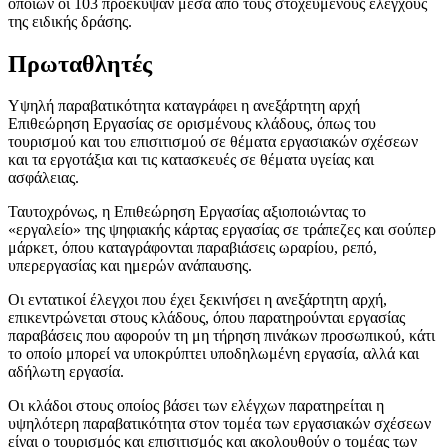
οποίων οι 103 προέκυψαν μέσα από τους στοχευμένους ελέγχους
της ειδικής δράσης.
Πρωταθλητές
Υψηλή παραβατικότητα καταγράφει η ανεξάρτητη αρχή
Επιθεώρηση Εργασίας σε ορισμένους κλάδους, όπως του
τουρισμού και του επισιτισμού σε θέματα εργασιακών σχέσεων
και τα εργοτάξια και τις κατασκευές σε θέματα υγείας και
ασφάλειας.
Ταυτοχρόνως, η Επιθεώρηση Εργασίας αξιοποιώντας το
«εργαλείο» της ψηφιακής κάρτας εργασίας σε τράπεζες και σούπερ
μάρκετ, όπου καταγράφονται παραβιάσεις ωραρίου, ρεπό,
υπερεργασίας και ημερών ανάπαυσης.
Οι εντατικοί έλεγχοι που έχει ξεκινήσει η ανεξάρτητη αρχή,
επικεντρώνεται στους κλάδους, όπου παρατηρούνται εργασίας
παραβάσεις που αφορούν τη μη τήρηση πινάκων προσωπικού, κάτι
το οποίο μπορεί να υποκρύπτει υποδηλωμένη εργασία, αλλά και
αδήλωτη εργασία.
Οι κλάδοι στους οποίος βάσει των ελέγχων παρατηρείται η
υψηλότερη παραβατικότητα στον τομέα των εργασιακών σχέσεων
είναι ο τουρισμός και επισιτισμός και ακολουθούν ο τομέας των