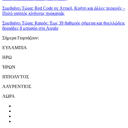
Συμβαίνει Τώρα:
Red Code σε Αττική, Κρήτη και άλλες περιοχές –
Πολύ υψηλός κίνδυνος πυρκαγιάς
Συμβαίνει Τώρα:
Καιρός: Έως 39 βαθμούς σήμερα και θυελλώδεις
βοριάδες 8 μποφόρ στο Αιγαίο
Σήμερα Γιορτάζουν:
ΕΥΛΑΜΠΙΑ
ΗΡΩ
ΉΡΩΝ
ΙΠΠΟΛΥΤΟΣ
ΛΑΥΡΕΝΤΙΟΣ
ΛΩΡΑ