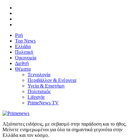
Ροή
Top News
Ελλάδα
Πολιτική
Οικονομία
Διεθνή
Θέματα
Τεχνολογία
Περιβάλλον & Ενέργεια
Υγεία & Επιστήμη
Πολιτισμός
Lifestyle
PrimeNews TV
Αξιόπιστες ειδήσεις, με σεβασμό στην παράδοση και το ήθος.
Μείνετε ενημερωμένοι για όλα τα σημαντικά γεγονότα στην
Ελλάδα και τον κόσμο.