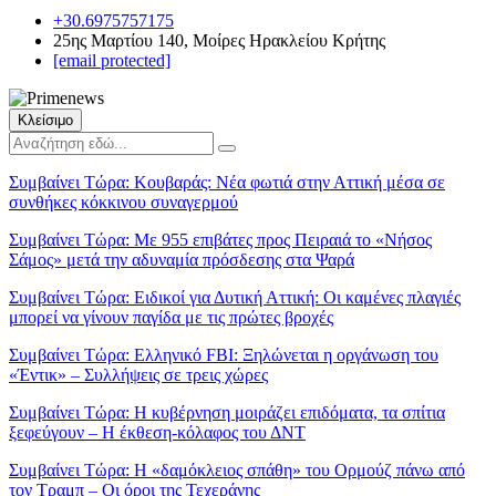
+30.6975757175
25ης Μαρτίου 140, Μοίρες Ηρακλείου Κρήτης
[email protected]
Κλείσιμο
Συμβαίνει Τώρα:
Κουβαράς: Νέα φωτιά στην Αττική μέσα σε
συνθήκες κόκκινου συναγερμού
Συμβαίνει Τώρα:
Με 955 επιβάτες προς Πειραιά το «Νήσος
Σάμος» μετά την αδυναμία πρόσδεσης στα Ψαρά
Συμβαίνει Τώρα:
Ειδικοί για Δυτική Αττική: Οι καμένες πλαγιές
μπορεί να γίνουν παγίδα με τις πρώτες βροχές
Συμβαίνει Τώρα:
Ελληνικό FBI: Ξηλώνεται η οργάνωση του
«Έντικ» – Συλλήψεις σε τρεις χώρες
Συμβαίνει Τώρα:
Η κυβέρνηση μοιράζει επιδόματα, τα σπίτια
ξεφεύγουν – Η έκθεση-κόλαφος του ΔΝΤ
Συμβαίνει Τώρα:
Η «δαμόκλειος σπάθη» του Ορμούζ πάνω από
τον Τραμπ – Οι όροι της Τεχεράνης