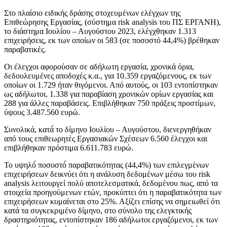
Στο πλαίσιο ειδικής δράσης στοχευμένων ελέγχων της
Επιθεώρησης Εργασίας, (σύστημα risk analysis του ΠΣ ΕΡΓΑΝΗ),
το διάστημα Ιουλίου – Αυγούστου 2023, ελέγχθηκαν 1.313
επιχειρήσεις, εκ των οποίων οι 583 (σε ποσοστό 44,4%) βρέθηκαν
παραβατικές.
Οι έλεγχοι αφορούσαν σε αδήλωτη εργασία, χρονικά όρια,
δεδουλευμένες αποδοχές κ.α., για 10.359 εργαζόμενους, εκ των
οποίων οι 1.729 ήταν θιγόμενοι. Από αυτούς, οι 103 εντοπίστηκαν
ως αδήλωτοι, 1.338 για παραβίαση χρονικών ορίων εργασίας και
288 για άλλες παραβάσεις. Επιβλήθηκαν 750 πράξεις προστίμων,
ύψους 3.487.560 ευρώ.
Συνολικά, κατά́ το δίμηνο Ιουλίου – Αυγούστου, διενεργηθήκαν
από τους επιθεωρητές Εργασιακών Σχέσεων 6.560 έλεγχοι και
επιβλήθηκαν πρόστιμα 6.611.783 ευρώ.
Το υψηλό́ ποσοστό́ παραβατικότητας (44,4%) των επιλεγμένων
επιχειρήσεων δεικνύει ότι η ανάλυση δεδομένων μέσω του risk
analysis λειτουργεί πολύ αποτελεσματικά, δεδομένου πως, από τα
στοιχεία προηγούμενων ετών, προκύπτει ότι η παραβατικότητα των
επιχειρήσεων κυμαίνεται στο 25%. Αξίζει επίσης να σημειωθεί ότι
κατά τα συγκεκριμένο δίμηνο, στο σύνολο της ελεγκτικής
δραστηριότητας, εντοπίστηκαν 186 αδήλωτοι εργαζόμενοι, εκ των