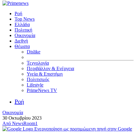
Ροή
Top News
Ελλάδα
Πολιτική
Οικονομία
Διεθνή
Θέματα
Dislike
Τεχνολογία
Περιβάλλον & Ενέργεια
Υγεία & Επιστήμη
Πολιτισμός
Lifestyle
PrimeNews TV
Ροή
Οικονομία
30 Οκτωβρίου 2023
Από
NewsRoom1
Ενεργοποίηση ως προτιμώμενη πηγή στην Google