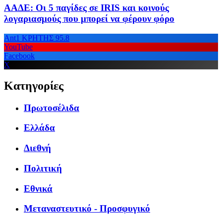
ΑΑΔΕ: Οι 5 παγίδες σε IRIS και κοινούς
λογαριασμούς που μπορεί να φέρουν φόρο
Ant1 ΚΡΗΤΗΣ 95.8
YouTube
Facebook
X
Κατηγορίες
Πρωτοσέλιδα
Ελλάδα
Διεθνή
Πολιτική
Εθνικά
Μεταναστευτικό - Προσφυγικό