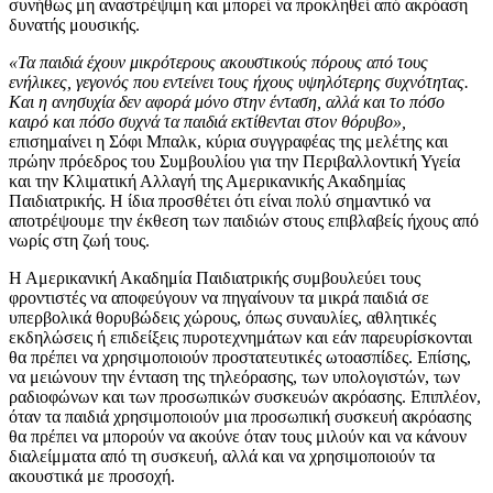
συνήθως μη αναστρέψιμη και μπορεί να προκληθεί από ακρόαση
δυνατής μουσικής.
«Τα παιδιά έχουν μικρότερους ακουστικούς πόρους από τους
ενήλικες, γεγονός που εντείνει τους ήχους υψηλότερης συχνότητας.
Και η ανησυχία δεν αφορά μόνο στην ένταση, αλλά και το πόσο
καιρό και πόσο συχνά τα παιδιά εκτίθενται στον θόρυβο»,
επισημαίνει η Σόφι Μπαλκ, κύρια συγγραφέας της μελέτης και
πρώην πρόεδρος του Συμβουλίου για την Περιβαλλοντική Υγεία
και την Κλιματική Αλλαγή της Αμερικανικής Ακαδημίας
Παιδιατρικής. Η ίδια προσθέτει ότι είναι πολύ σημαντικό να
αποτρέψουμε την έκθεση των παιδιών στους επιβλαβείς ήχους από
νωρίς στη ζωή τους.
Η Αμερικανική Ακαδημία Παιδιατρικής συμβουλεύει τους
φροντιστές να αποφεύγουν να πηγαίνουν τα μικρά παιδιά σε
υπερβολικά θορυβώδεις χώρους, όπως συναυλίες, αθλητικές
εκδηλώσεις ή επιδείξεις πυροτεχνημάτων και εάν παρευρίσκονται
θα πρέπει να χρησιμοποιούν προστατευτικές ωτοασπίδες. Επίσης,
να μειώνουν την ένταση της τηλεόρασης, των υπολογιστών, των
ραδιοφώνων και των προσωπικών συσκευών ακρόασης. Επιπλέον,
όταν τα παιδιά χρησιμοποιούν μια προσωπική συσκευή ακρόασης
θα πρέπει να μπορούν να ακούνε όταν τους μιλούν και να κάνουν
διαλείμματα από τη συσκευή, αλλά και να χρησιμοποιούν τα
ακουστικά με προσοχή.