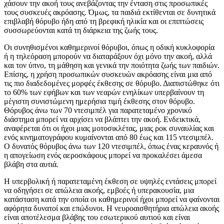
χάσουν την ακοή τους ανεβάζοντας την ένταση στις προσωπικές
τους συσκευές ακρόασης. Όμως, τα παιδιά εκτίθενται σε δυνητικά
επιβλαβή θόρυβο ήδη από τη βρεφική ηλικία και οι επιπτώσεις
συσσωρεύονται κατά τη διάρκεια της ζωής τους.
Οι συνηθισμένοι καθημερινοί θόρυβοι, όπως η οδική κυκλοφορία
ή η τηλεόραση μπορούν να διαταράξουν όχι μόνο την ακοή, αλλά
και τον ύπνο, τη μάθηση και γενικά την ποιότητα ζωής των παιδιών.
Επίσης, η χρήση προσωπικών συσκευών ακρόασης είναι μια από
τις πιο διαδεδομένες μορφές έκθεσης σε θόρυβο. Διαπιστώθηκε ότι
το 60% των εφήβων και των νεαρών ενηλίκων υπερβαίνουν τη
μέγιστη συνιστώμενη ημερήσια τιμή έκθεσης στον θόρυβο.
Θόρυβος άνω των 70 ντεσιμπέλ για παρατεταμένο χρονικό
διάστημα μπορεί να αρχίσει να βλάπτει την ακοή. Ενδεικτικά,
αναφέρεται ότι οι ήχοι μιας μοτοσικλέτας, μιας ροκ συναυλίας και
ενός κινηματογράφου κυμαίνονται από 80 έως και 115 ντεσιμπέλ.
Ο δυνατός θόρυβος άνω των 120 ντεσιμπέλ, όπως ένας κεραυνός ή
η απογείωση ενός αεροσκάφους μπορεί να προκαλέσει άμεσα
βλάβη στα αυτιά.
Η υπερβολική ή παρατεταμένη έκθεση σε υψηλές εντάσεις μπορεί
να οδηγήσει σε απώλεια ακοής, εμβοές ή υπερακουσία, μια
κατάσταση κατά την οποία οι καθημερινοί ήχοι μπορεί να φαίνονται
αφόρητα δυνατοί και επώδυνοι. Η νευροαισθητήρια απώλεια ακοής
είναι αποτέλεσμα βλάβης του εσωτερικού αυτιού και είναι