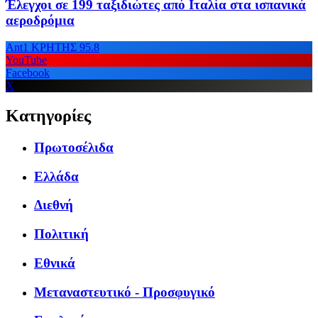
Έλεγχοι σε 199 ταξιδιώτες από Ιταλία στα ισπανικά
αεροδρόμια
Ant1 ΚΡΗΤΗΣ 95.8
YouTube
Facebook
X
Κατηγορίες
Πρωτοσέλιδα
Ελλάδα
Διεθνή
Πολιτική
Εθνικά
Μεταναστευτικό - Προσφυγικό