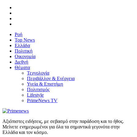
Ροή
Top News
Ελλάδα
Πολιτική
Οικονομία
Διεθνή
Θέματα
Τεχνολογία
Περιβάλλον & Ενέργεια
Υγεία & Επιστήμη
Πολιτισμός
Lifestyle
PrimeNews TV
Αξιόπιστες ειδήσεις, με σεβασμό στην παράδοση και το ήθος.
Μείνετε ενημερωμένοι για όλα τα σημαντικά γεγονότα στην
Ελλάδα και τον κόσμο.