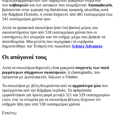
συμπεριλαμβανομένων των παράξενων μακρινών συγγενών
των
καβουριών
και των αστακών που ονομάζονταν
Anomalocaris
,
βρίσκονταν στην κορυφή της θαλάσσιας τροφικής αλυσίδας κατά
την Κάμβρια Περίοδο, η οποία διήρκεσε από 485 εκατομμύρια έως
541 εκατομμύρια χρόνια πριν.
Αλλά τα αρπακτικά σκουλήκια ήταν ένα βασικό μέρος του
οικοσυστήματος πριν από 518 εκατομμύρια χρόνια που οι
επιστήμονες δεν γνώριζαν καν ότι υπήρχε μέχρι που βρήκαν τα
απολιθώματα. Μια μελέτη που περιγράφει τα ευρήματα
δημοσιεύθηκε την Τετάρτη στο περιοδικό
Science Advances
.
Οι απόγονοί τους
Αυτά τα σκουλήκια-θηρευτές είναι μακρινοί
συγγενείς των πολύ
μικρότερων σύγχρονων σκουληκιών
, ή chaetognaths, που
τρέφονται με ζωοπλαγκτόν, δήλωσε ο Vinther.
Τα σκουλήκια με βέλη θεωρούνται από τα
αρχαιότερα ζώα
που
προέρχονται από την Κάμβρια περίοδο. Τα αρθρόποδα
εμφανίστηκαν για πρώτη φορά μεταξύ 521 και 529 εκατομμυρίων
ετών, ενώ τα στοιχεία για τα σκουλήκια βέλους δείχνουν ότι
υπήρχαν ήδη πριν από 538 εκατομμύρια χρόνια.
Ετικέτες: