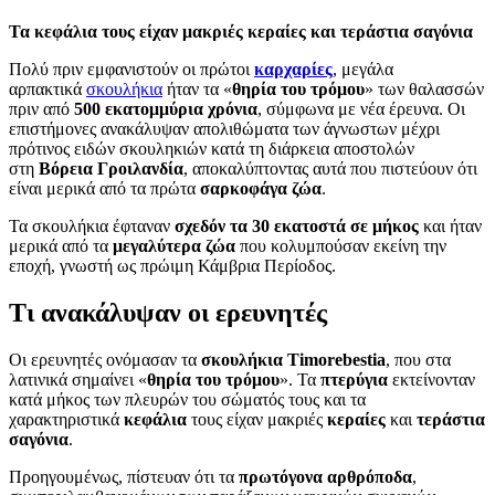
Τα κεφάλια τους είχαν μακριές κεραίες και τεράστια σαγόνια
Πολύ πριν εμφανιστούν οι πρώτοι
καρχαρίες
, μεγάλα
αρπακτικά
σκουλήκια
ήταν τα «
θηρία του τρόμου
» των θαλασσών
πριν από
500 εκατομμύρια χρόνια
, σύμφωνα με νέα έρευνα. Οι
επιστήμονες ανακάλυψαν απολιθώματα των άγνωστων μέχρι
πρότινος ειδών σκουληκιών κατά τη διάρκεια αποστολών
στη
Βόρεια Γροιλανδία
, αποκαλύπτοντας αυτά που πιστεύουν ότι
είναι μερικά από τα πρώτα
σαρκοφάγα ζώα
.
Τα σκουλήκια έφταναν
σχεδόν τα 30 εκατοστά σε μήκος
και ήταν
μερικά από τα
μεγαλύτερα ζώα
που κολυμπούσαν εκείνη την
εποχή, γνωστή ως πρώιμη Κάμβρια Περίοδος.
Τι ανακάλυψαν οι ερευνητές
Οι ερευνητές ονόμασαν τα
σκουλήκια Timorebestia
, που στα
λατινικά σημαίνει «
θηρία του τρόμου
». Τα
πτερύγια
εκτείνονταν
κατά μήκος των πλευρών του σώματός τους και τα
χαρακτηριστικά
κεφάλια
τους είχαν μακριές
κεραίες
και
τεράστια
σαγόνια
.
Προηγουμένως, πίστευαν ότι τα
πρωτόγονα αρθρόποδα
,