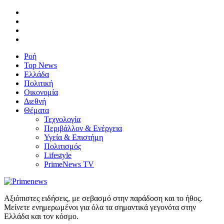
Ροή
Top News
Ελλάδα
Πολιτική
Οικονομία
Διεθνή
Θέματα
Τεχνολογία
Περιβάλλον & Ενέργεια
Υγεία & Επιστήμη
Πολιτισμός
Lifestyle
PrimeNews TV
Αξιόπιστες ειδήσεις, με σεβασμό στην παράδοση και το ήθος.
Μείνετε ενημερωμένοι για όλα τα σημαντικά γεγονότα στην
Ελλάδα και τον κόσμο.