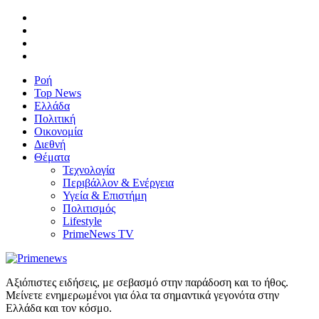
Ροή
Top News
Ελλάδα
Πολιτική
Οικονομία
Διεθνή
Θέματα
Τεχνολογία
Περιβάλλον & Ενέργεια
Υγεία & Επιστήμη
Πολιτισμός
Lifestyle
PrimeNews TV
Αξιόπιστες ειδήσεις, με σεβασμό στην παράδοση και το ήθος.
Μείνετε ενημερωμένοι για όλα τα σημαντικά γεγονότα στην
Ελλάδα και τον κόσμο.