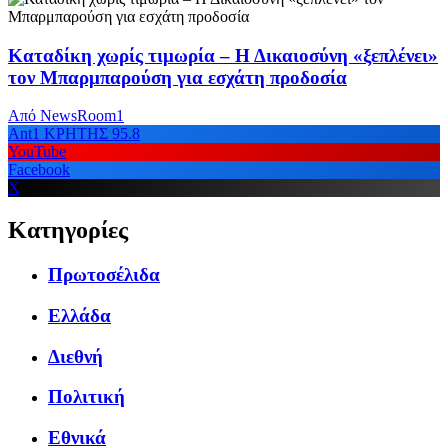
Καταδίκη χωρίς τιμωρία – Η Δικαιοσύνη «ξεπλένει»
τον Μπαρμπαρούση για εσχάτη προδοσία
Από
NewsRoom1
Ant1 ΚΡΗΤΗΣ 95.8
YouTube
Facebook
X
Κατηγορίες
Πρωτοσέλιδα
Ελλάδα
Διεθνή
Πολιτική
Εθνικά