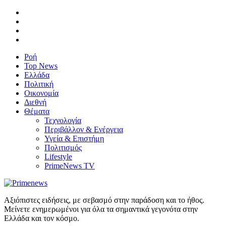
Ροή
Top News
Ελλάδα
Πολιτική
Οικονομία
Διεθνή
Θέματα
Τεχνολογία
Περιβάλλον & Ενέργεια
Υγεία & Επιστήμη
Πολιτισμός
Lifestyle
PrimeNews TV
Αξιόπιστες ειδήσεις, με σεβασμό στην παράδοση και το ήθος.
Μείνετε ενημερωμένοι για όλα τα σημαντικά γεγονότα στην
Ελλάδα και τον κόσμο.