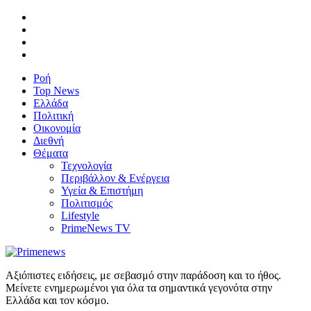
Ροή
Top News
Ελλάδα
Πολιτική
Οικονομία
Διεθνή
Θέματα
Τεχνολογία
Περιβάλλον & Ενέργεια
Υγεία & Επιστήμη
Πολιτισμός
Lifestyle
PrimeNews TV
Αξιόπιστες ειδήσεις, με σεβασμό στην παράδοση και το ήθος.
Μείνετε ενημερωμένοι για όλα τα σημαντικά γεγονότα στην
Ελλάδα και τον κόσμο.