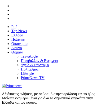
Ροή
Top News
Ελλάδα
Πολιτική
Οικονομία
Διεθνή
Θέματα
Τεχνολογία
Περιβάλλον & Ενέργεια
Υγεία & Επιστήμη
Πολιτισμός
Lifestyle
PrimeNews TV
Αξιόπιστες ειδήσεις, με σεβασμό στην παράδοση και το ήθος.
Μείνετε ενημερωμένοι για όλα τα σημαντικά γεγονότα στην
Ελλάδα και τον κόσμο.