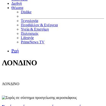
Διεθνή
Θέματα
Dislike
Τεχνολογία
Περιβάλλον & Ενέργεια
Υγεία & Επιστήμη
Πολιτισμός
Lifestyle
PrimeNews TV
Ροή
ΛΟΝΔΙΝΟ
ΛΟΝΔΙΝΟ