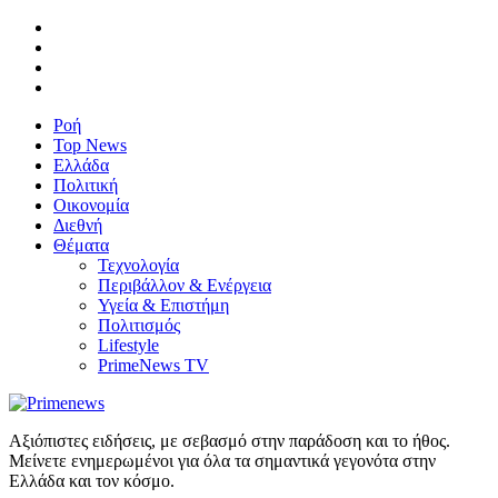
Ροή
Top News
Ελλάδα
Πολιτική
Οικονομία
Διεθνή
Θέματα
Τεχνολογία
Περιβάλλον & Ενέργεια
Υγεία & Επιστήμη
Πολιτισμός
Lifestyle
PrimeNews TV
Αξιόπιστες ειδήσεις, με σεβασμό στην παράδοση και το ήθος.
Μείνετε ενημερωμένοι για όλα τα σημαντικά γεγονότα στην
Ελλάδα και τον κόσμο.