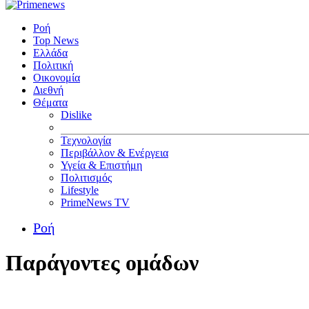
Ροή
Top News
Ελλάδα
Πολιτική
Οικονομία
Διεθνή
Θέματα
Dislike
Τεχνολογία
Περιβάλλον & Ενέργεια
Υγεία & Επιστήμη
Πολιτισμός
Lifestyle
PrimeNews TV
Ροή
Παράγοντες ομάδων