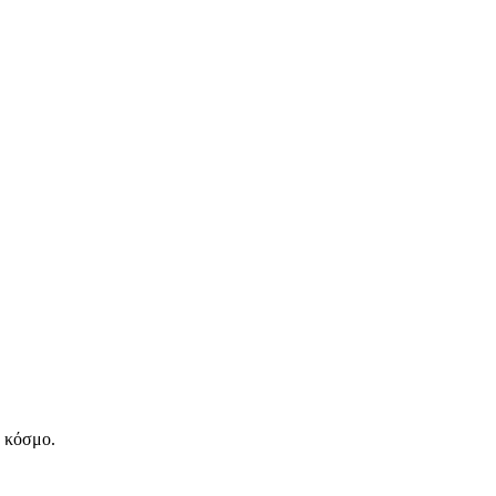
ν κόσμο.