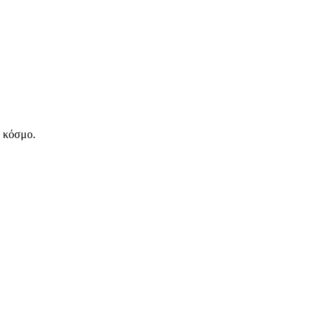
ν κόσμο.