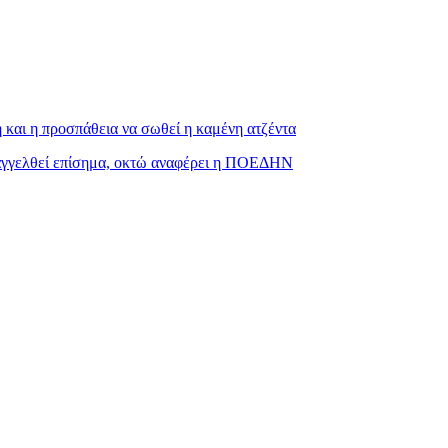
και η προσπάθεια να σωθεί η καμένη ατζέντα
ταγγελθεί επίσημα, οκτώ αναφέρει η ΠΟΕΔΗΝ