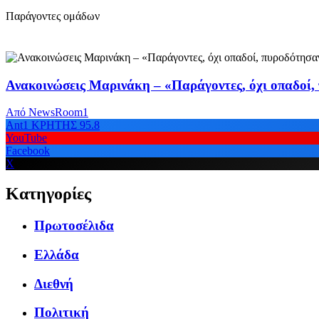
Παράγοντες ομάδων
Ανακοινώσεις Μαρινάκη – «Παράγοντες, όχι οπαδοί,
Από
NewsRoom1
Ant1 ΚΡΗΤΗΣ 95.8
YouTube
Facebook
X
Κατηγορίες
Πρωτοσέλιδα
Ελλάδα
Διεθνή
Πολιτική