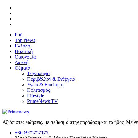
Ροή
Top News
Ελλάδα
Πολιτική
Οικονομία
Διεθνή
Θέματα
Τεχνολογία
Περιβάλλον & Ενέργεια
Υγεία & Επιστήμη
Πολιτισμός
Lifestyle
PrimeNews TV
Αξιόπιστες ειδήσεις, με σεβασμό στην παράδοση και το ήθος. Μείν
+30.6975757175