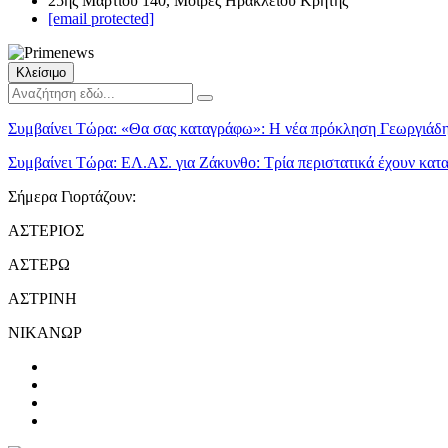
25ης Μαρτίου 140, Μοίρες Ηρακλείου Κρήτης
[email protected]
Κλείσιμο
Συμβαίνει Τώρα:
«Θα σας καταγράφω»: Η νέα πρόκληση Γεωργιάδη 
Συμβαίνει Τώρα:
ΕΛ.ΑΣ. για Ζάκυνθο: Τρία περιστατικά έχουν κα
Σήμερα Γιορτάζουν:
ΑΣΤΕΡΙΟΣ
ΑΣΤΕΡΩ
ΑΣΤΡΙΝΗ
ΝΙΚΑΝΩΡ