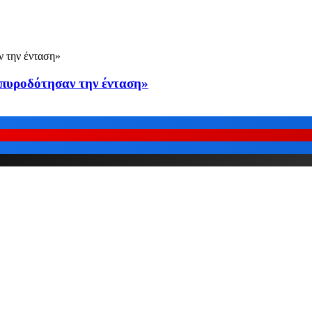
 πυροδότησαν την ένταση»