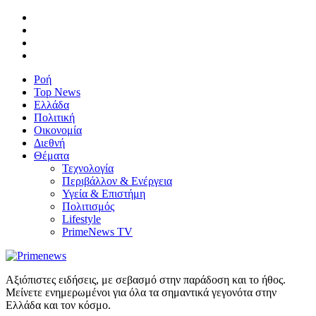
Ροή
Top News
Ελλάδα
Πολιτική
Οικονομία
Διεθνή
Θέματα
Τεχνολογία
Περιβάλλον & Ενέργεια
Υγεία & Επιστήμη
Πολιτισμός
Lifestyle
PrimeNews TV
Αξιόπιστες ειδήσεις, με σεβασμό στην παράδοση και το ήθος.
Μείνετε ενημερωμένοι για όλα τα σημαντικά γεγονότα στην
Ελλάδα και τον κόσμο.