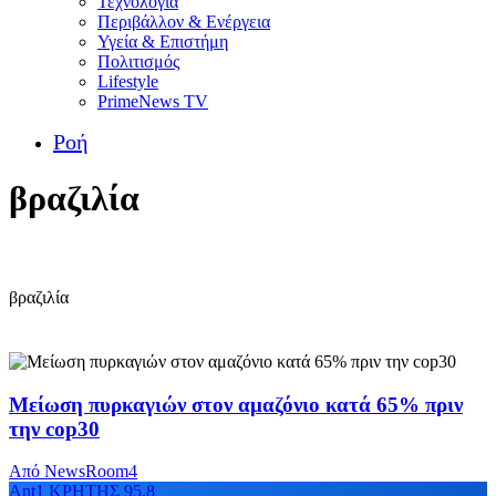
Τεχνολογία
Περιβάλλον & Ενέργεια
Υγεία & Επιστήμη
Πολιτισμός
Lifestyle
PrimeNews TV
Ροή
βραζιλία
βραζιλία
Μείωση πυρκαγιών στον αμαζόνιο κατά 65% πριν
την cop30
Από
NewsRoom4
Ant1 ΚΡΗΤΗΣ 95.8