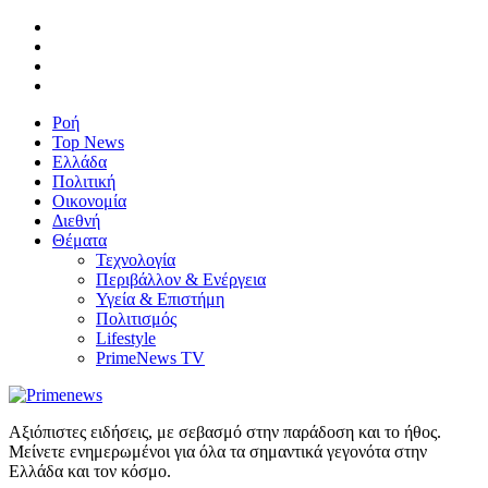
Ροή
Top News
Ελλάδα
Πολιτική
Οικονομία
Διεθνή
Θέματα
Τεχνολογία
Περιβάλλον & Ενέργεια
Υγεία & Επιστήμη
Πολιτισμός
Lifestyle
PrimeNews TV
Αξιόπιστες ειδήσεις, με σεβασμό στην παράδοση και το ήθος.
Μείνετε ενημερωμένοι για όλα τα σημαντικά γεγονότα στην
Ελλάδα και τον κόσμο.