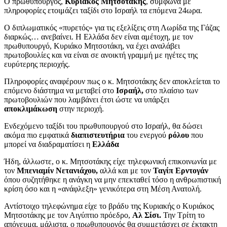
Ο πρωθυπουργός,
Κυριάκος Μητσοτάκης
, σύμφωνα με
πληροφορίες ετοιμάζει ταξίδι στο Ισραήλ τα επόμενα 24ωρα.
Ο διπλωματικός «πυρετός» για τις εξελίξεις στη Λωρίδα της Γάζας
διαρκώς… ανεβαίνει. Η Ελλάδα δεν είναι αμέτοχη, με τον
πρωθυπουργό, Κυριάκο Μητσοτάκη, να έχει αναλάβει
πρωτοβουλίες και να είναι σε ανοικτή γραμμή με ηγέτες της
ευρύτερης περιοχής.
Πληροφορίες αναφέρουν πως ο κ. Μητσοτάκης δεν αποκλείεται το
επόμενο διάστημα να μεταβεί στο
Ισραήλ,
στο πλαίσιο των
πρωτοβουλιών που λαμβάνει έτσι ώστε να υπάρξει
αποκλιμάκωση
στην περιοχή.
Ενδεχόμενο ταξίδι του πρωθυπουργού στο Ισραήλ, θα δώσει
ακόμα πιο εμφατικά
διαπιστευτήρια
του ενεργού
ρόλου
που
μπορεί να διαδραματίσει η
Ελλάδα
Ήδη, άλλωστε, ο κ. Μητσοτάκης είχε τηλεφωνική επικοινωνία με
τον
Μπενιαμίν Νετανιάχου,
αλλά και με τον
Ταγίπ Ερντογάν
όπου συζητήθηκε η ανάγκη να μην επεκταθεί τόσο η ανθρωπιστική
κρίση όσο και η «ανάφλεξη» γενικότερα στη Μέση Ανατολή.
Αντίστοιχο τηλεφώνημα είχε το βράδυ της Κυριακής ο Κυριάκος
Μητσοτάκης με τον Αιγύπτιο πρόεδρο,
Αλ Σίσι.
Την Τρίτη το
απόγευμα, μάλιστα, ο πρωθυπουργός θα συμμετάσχει σε έκτακτη