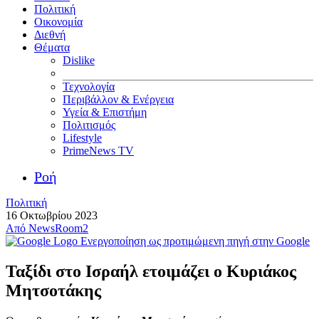
Πολιτική
Οικονομία
Διεθνή
Θέματα
Dislike
Τεχνολογία
Περιβάλλον & Ενέργεια
Υγεία & Επιστήμη
Πολιτισμός
Lifestyle
PrimeNews TV
Ροή
Πολιτική
16 Οκτωβρίου 2023
Από
NewsRoom2
Ενεργοποίηση ως προτιμώμενη πηγή στην Google
Ταξίδι στο Ισραήλ ετοιμάζει ο Κυριάκος
Μητσοτάκης