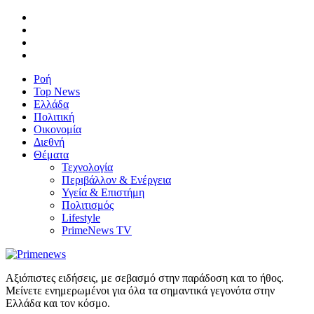
Ροή
Top News
Ελλάδα
Πολιτική
Οικονομία
Διεθνή
Θέματα
Τεχνολογία
Περιβάλλον & Ενέργεια
Υγεία & Επιστήμη
Πολιτισμός
Lifestyle
PrimeNews TV
Αξιόπιστες ειδήσεις, με σεβασμό στην παράδοση και το ήθος.
Μείνετε ενημερωμένοι για όλα τα σημαντικά γεγονότα στην
Ελλάδα και τον κόσμο.