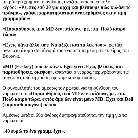
μικρότερο χρηματικό αντίτιμο, αναζητώντας το εύκολο
κέρδος.
«Ρε, πες εσύ 20 για αρχή και βλέπουμε πώς κυλάει το
πράγμα», γράφει χαρακτηριστικά αναφερόμενος στην τιμή
γραμμαρίου»
«Παραισθήσεις από MD δεν παίζουνε, ρε, πια. Πολύ καιρό
τώρα»
.
«Εχεις κάνα άλλο τοπ; Να αξίζει και τα λεκ του;»
, ρωτάει
άγνωστο άτομο σε μήνυμά του ένα από τα μέλη της σπείρας του
Βύρωνα.
«MD (Ecstasy) που σε κάνει. Εχω γίνει. Εχω, βλέπεις, και
παραισθήσεις, σκέψου»
, απαντάει ο νεαρός, περιγράφοντας τις
συνέπειες από τη χρήση της ναρκωτικής ουσίας.
Ο συνομιλητής του αμέσως τον ρωτάει για τη σύνθεση του
ναρκωτικού:
«Παραισθήσεις από MD δεν παίζουνε, ρε, πια.
Πολύ καιρό τώρα, εκτός άμα δεν είναι μόνο MD. Εχει και Deli
(παραισθησιογόνο) μέσα».
Αμέσως μετά οι δύο άνδρες διαπραγματεύονται την τιμή για τα
ναρκωτικά:
«40 ευρώ το ένα γραμμ. έχει».