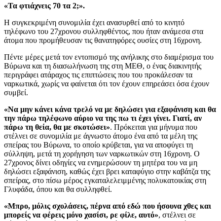
«Τα φτιάχνεις 70 τα 2;».
Η συγκεκριμένη συνομιλία έχει ανασυρθεί από το κινητό
τηλέφωνο του 27χρονου συλληφθέντος, που ήταν ανάμεσα στα
άτομα που προμήθευσαν τις θανατηφόρες ουσίες στη 16χρονη.
Πέντε μέρες μετά τον εντοπισμό της ανήλικης στο διαμέρισμα του
Βύρωνα και τη διασωλήνωση της στη ΜΕΘ, ο ένας διακινητής
περιγράφει ατάραχος τις επιπτώσεις που του προκάλεσαν τα
ναρκωτικά, χωρίς να φαίνεται ότι τον έχουν επηρεάσει όσα έχουν
συμβεί.
«Να μην κάνει κάνα τρελό να με δηλώσει για εξαφάνιση και θα
την πάρω τηλέφωνο αύριο να της πω τι έχει γίνει. Γιατί, αν
πάρω τη θεία, θα με σκοτώσει»
. Πρόκειται για μήνυμα που
στέλνει σε συνομιλία με άγνωστο άτομο ένα από τα μέλη της
σπείρας του Βύρωνα, το οποίο κρύβεται, για να αποφύγει τη
σύλληψη, μετά τη χορήγηση των ναρκωτικών στη 16χρονη. Ο
27χρονος δίνει οδηγίες να ενημερώσουν τη μητέρα του να μη
δηλώσει εξαφάνιση, καθώς έχει βρει καταφύγιο στην καβάτζα της
σπείρας, στο πίσω μέρος εγκαταλελειμμένης πολυκατοικίας στη
Γλυφάδα, όπου και θα συλληφθεί.
«Μπρο, μόλις σχολάσεις, πέρνα από εδώ που ήσουνα χθες και
μπορείς να φέρεις μόνο χασίσι, ρε φίλε, αυτό»
, στέλνει σε