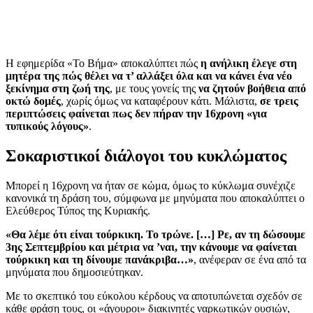
Η εφημερίδα «Το Βήμα» αποκαλύπτει πώς
η ανήλικη έλεγε στη
μητέρα της πώς θέλει να τ’ αλλάξει όλα και να κάνει ένα νέο
ξεκίνημα στη ζωή της
, με τους γονείς της
να ζητούν βοήθεια από
οκτώ δομές
, χωρίς όμως να καταφέρουν κάτι. Μάλιστα,
σε τρεις
περιπτώσεις φαίνεται πως δεν πήραν την 16χρονη «για
τυπικούς λόγους»
.
Σοκαριστικοί διάλογοι του κυκλώματος
Μπορεί η 16χρονη να ήταν σε κώμα, όμως το κύκλωμα συνέχιζε
κανονικά τη δράση του, σύμφωνα με μηνύματα που αποκαλύπτει ο
Ελεύθερος Τύπος της Κυριακής.
«Θα λέμε ότι είναι τούρκικη. Το τρώνε. […] Ρε, αν τη δώσουμε
3ης Σεπτεμβρίου και μέτρια να ’ναι, την κάνουμε να φαίνεται
τούρκικη και τη δίνουμε πανάκριβα…»
, ανέφεραν σε ένα από τα
μηνύματα που δημοσιεύτηκαν.
Με το σκεπτικό του εύκολου κέρδους να αποτυπώνεται σχεδόν σε
κάθε φράση τους, οι «άγουροι» διακινητές ναρκωτικών ουσιών,