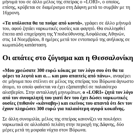
μήνυμά του σε άλλο μέλος της σπείρας ο «LORI», ο οποίος,
επίσης, κρύβεται σε διαμέρισμα στη Δάφνη μετά το συμβάν με τη
16χρονη.
«Τα υπόλοιπα θα τα πούμε από κοντά»
, γράφει σε άλλο μήνυμά
του, αφού ζητάει ναρκωτικές ουσίες και φαγητό. Θα συλληφθεί
έπειτα από επιχείρηση της Υποδιεύθυνσης Ασφάλειας Αθηνών,
στις 14 Νοεμβρίου, 8 ημέρες μετά τον εντοπισμό της ανήλικης σε
κωματώδη κατάσταση.
Οι απάτες στο ζύγισμα και η Θεσσαλονίκη
«Μου χρεώσατε 300 ευρώ κόκας με τον λόγο σου ότι θα τα
φέρει τα λεφτά και α… και μου απαιτείς από πάνω»
, αναφέρει
σε μήνυμα που στέλνει σε μέλος της σπείρας του Βύρωνα άγνωστο
άτομο, το οποίο φαίνεται να έχει εξαπατηθεί σε παλαιότερο
αλισβερίσι. Στην ανταλλαγή μηνυμάτων,
ο «LORI» ζητά τον λόγο
από τον συνομιλητή του γιατί δεν του έχει δώσει ναρκωτικές
ουσίες (πιθανόν «κάνναβη») και εκείνος του απαντά ότι δεν τον
έχουν πληρώσει 300 ευρώ για παλαιότερη αγορά κοκαΐνης.
Σε άλλη συνομιλία, μέλος της σπείρας κανονίζει να πουλήσει
ναρκωτικά σε αλλοδαπό πελάτη στην περιοχή της Δάφνης, δύο
μέρες μετά τη μοιραία νύχτα στον Βύρωνα.