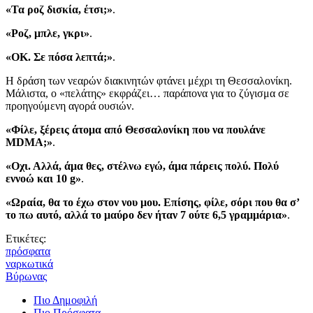
«Τα ροζ δισκία, έτσι;»
.
«Ροζ, μπλε, γκρι»
.
«ΟΚ. Σε πόσα λεπτά;»
.
Η δράση των νεαρών διακινητών φτάνει μέχρι τη Θεσσαλονίκη.
Μάλιστα, ο «πελάτης» εκφράζει… παράπονα για το ζύγισμα σε
προηγούμενη αγορά ουσιών.
«Φίλε, ξέρεις άτομα από Θεσσαλονίκη που να πουλάνε
MDMA;»
.
«Οχι. Αλλά, άμα θες, στέλνω εγώ, άμα πάρεις πολύ. Πολύ
εννοώ και 10 g»
.
«Ωραία, θα το έχω στον νου μου. Επίσης, φίλε, σόρι που θα σ’
το πω αυτό, αλλά το μαύρο δεν ήταν 7 ούτε 6,5 γραμμάρια»
.
Ετικέτες:
πρόσφατα
ναρκωτικά
Βύρωνας
Πιο Δημοφιλή
Πιο Πρόσφατα