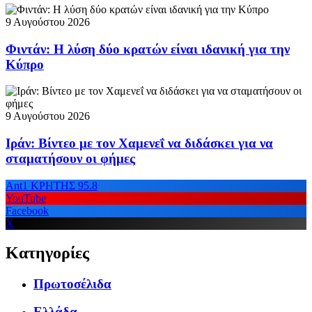
9 Αυγούστου 2026
Φιντάν: Η λύση δύο κρατών είναι ιδανική για την
Κύπρο
9 Αυγούστου 2026
Ιράν: Βίντεο με τον Χαμενεΐ να διδάσκει για να
σταματήσουν οι φήμες
Ant1 ΚΡΗΤΗΣ 95.8
YouTube
Facebook
X
Κατηγορίες
Πρωτοσέλιδα
Ελλάδα