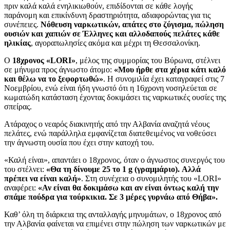
πριν καλά καλά ενηλικιωθούν, επιδίδονται σε κάθε λογής
παράνομη και επικίνδυνη δραστηριότητα, αδιαφορώντας για τις
συνέπειες.
Νόθευση ναρκωτικών, απάτες στο ζύγισμα, πώληση
ουσιών και χαπιών σε Έλληνες και αλλοδαπούς πελάτες κάθε
ηλικίας
, αγοραπωλησίες ακόμα και μέχρι τη Θεσσαλονίκη.
Ο
18χρονος «LORI»
, μέλος της συμμορίας του Βύρωνα, στέλνει
σε μήνυμα προς άγνωστο άτομο:
«Μου ήρθε στα χέρια κάτι καλό
και θέλω να το ξεφορτωθώ»
. Η συνομιλία έχει καταγραφεί στις 7
Νοεμβρίου, ενώ είναι ήδη γνωστό ότι η 16χρονη νοσηλεύεται σε
κωματώδη κατάσταση έχοντας δοκιμάσει τις ναρκωτικές ουσίες της
σπείρας.
Ατάραχος ο νεαρός διακινητής από την Αλβανία αναζητά νέους
πελάτες, ενώ παράλληλα εμφανίζεται διατεθειμένος να νοθεύσει
την άγνωστη ουσία που έχει στην κατοχή του.
«Καλή είναι», απαντάει ο 18χρονος, όταν ο άγνωστος συνεργός του
του στέλνει:
«Θα τη δίνουμε 25 το 1 g (γραμμάριο). Αλλά
πρέπει να είναι καλή»
. Στη συνέχεια ο συνομιλητής του «LORI»
αναφέρει:
«Αν είναι θα δοκιμάσω και αν είναι όντως καλή την
σπάμε πούδρα για τούρκικια. Σε 3 μέρες γυρνάω από Θήβα».
Καθ’ όλη τη διάρκεια της ανταλλαγής μηνυμάτων, ο 18χρονος από
την Αλβανία φαίνεται να επιμένει στην πώληση των ναρκωτικών με