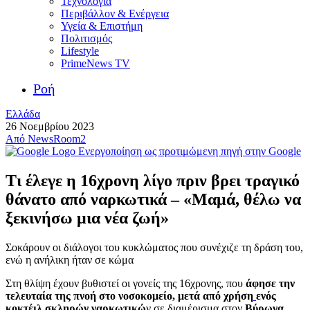
Τεχνολογία
Περιβάλλον & Ενέργεια
Υγεία & Επιστήμη
Πολιτισμός
Lifestyle
PrimeNews TV
Ροή
Ελλάδα
26 Νοεμβρίου 2023
Από
NewsRoom2
Ενεργοποίηση ως προτιμώμενη πηγή στην Google
Τι έλεγε η 16χρονη λίγο πριν βρει τραγικό
θάνατο από ναρκωτικά – «Μαμά, θέλω να
ξεκινήσω μια νέα ζωή»
Σοκάρουν οι διάλογοι του κυκλώματος που συνέχιζε τη δράση του,
ενώ η ανήλικη ήταν σε κώμα
Στη θλίψη έχουν βυθιστεί οι γονείς της 16χρονης, που
άφησε την
τελευταία της πνοή στο νοσοκομείο, μετά από χρήση
ενός
κοκτέιλ σκληρών ναρκωτικώ
ν σε διαμέρισμα στον
Βύρωνα
,