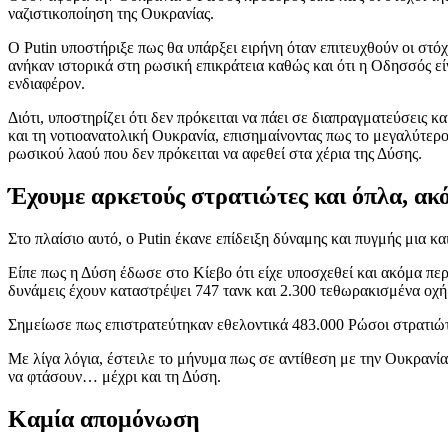
ναζιστικοποίηση της Ουκρανίας.
O Putin υποστήριξε πως θα υπάρξει ειρήνη όταν επιτευχθούν οι στόχ
ανήκαν ιστορικά στη ρωσική επικράτεια καθώς και ότι η Οδησσός εί
ενδιαφέρον.
Διότι, υποστηρίζει ότι δεν πρόκειται να πάει σε διαπραγματεύσεις κ
και τη νοτιοανατολική Ουκρανία, επισημαίνοντας πως το μεγαλύτερο
ρωσικού λαού που δεν πρόκειται να αφεθεί στα χέρια της Δύσης.
Έχουμε αρκετούς στρατιώτες και όπλα, ακό
Στο πλαίσιο αυτό, ο Putin έκανε επίδειξη δύναμης και πυγμής μια κα
Είπε πως η Δύση έδωσε στο Κίεβο ότι είχε υποσχεθεί και ακόμα πε
δυνάμεις έχουν καταστρέψει 747 τανκ και 2.300 τεθωρακισμένα οχή
Σημείωσε πως επιστρατεύτηκαν εθελοντικά 483.000 Ρώσοι στρατιώτε
Με λίγα λόγια, έστειλε το μήνυμα πως σε αντίθεση με την Ουκρανία
να φτάσουν… μέχρι και τη Δύση.
Καμία απομόνωση