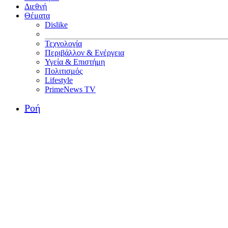
Διεθνή
Θέματα
Dislike
Τεχνολογία
Περιβάλλον & Ενέργεια
Υγεία & Επιστήμη
Πολιτισμός
Lifestyle
PrimeNews TV
Ροή