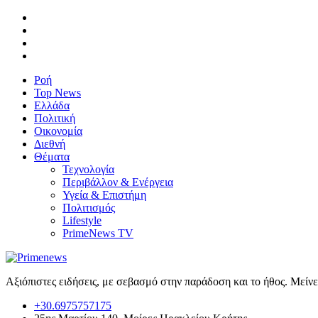
Ροή
Top News
Ελλάδα
Πολιτική
Οικονομία
Διεθνή
Θέματα
Τεχνολογία
Περιβάλλον & Ενέργεια
Υγεία & Επιστήμη
Πολιτισμός
Lifestyle
PrimeNews TV
Αξιόπιστες ειδήσεις, με σεβασμό στην παράδοση και το ήθος. Μείν
+30.6975757175