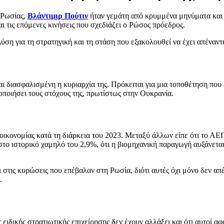
 Ρωσίας,
Βλάντιμιρ Πούτιν
ήταν γεμάτη από κρυμμένα μηνύματα και
τις επόμενες κινήσεις που σχεδιάζει ο Ρώσος πρόεδρος.
ύση για τη στρατηγική και τη στάση που εξακολουθεί να έχει απέναντ
αι διασφαλισμένη η κυριαρχία της. Πρόκειται για μια τοποθέτηση που 
λοποιήσει τους στόχους της, πρωτίστως στην Ουκρανία.
κονομίας κατά τη διάρκεια του 2023. Μεταξύ άλλων είπε ότι το ΑΕΠ 
 στο ιστορικό χαμηλό του 2,9%, ότι η βιομηχανική παραγωγή αυξάνεται
ι στις κυρώσεις που επέβαλαν στη Ρωσία, διότι αυτές όχι μόνο δεν α
.
ειδικής στρατιωτικής επιχείρησης δεν έχουν αλλάξει και ότι αυτοί α