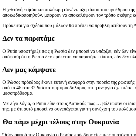
Η χθεσινή ετήσια και πολύωρη συνέντευξη τύπου του προέδρου της
αποκωδικοποιηθούν, μπορούν να αποκαλύψουν τον τρόπο σκέψης και 
Πρόκειται για σχέδια που μάλλον θα πρέπει να προβληματίσουν τη Δ
Δεν τα παρατάμε
Ο Putin υποστήριξε πως η Ρωσία δεν μπορεί να υπάρξει, εάν δεν είν
απόφαση ότι η Ρωσία δεν πρόκειται να παρατήσει τίποτα, εάν δεν υ
Δεν μας κάμψατε
Ο Ρώσος πρόεδρος έκανε εκτενή αναφορά στην πορεία της ρωσικής οι
από τα 46 στα 32 δισεκατομμύρια δολάρια, ότι η ανεργία έχει πέσει
μεσοπρόθεσμα.
Με λίγα λόγια, ο Putin είπε στους Δυτικούς πως … βάλτωσαν οι ίδιο
της, με ότι αυτό μπορεί να συνεπάγεται για τη συνέχιση του πολέμου
Θα πάμε μέχρι τέλους στην Ουκρανία
Όσον αφορά την Ουκρανία ο Ρώσος πρόεδρος είπε πως οι στόχοι της 