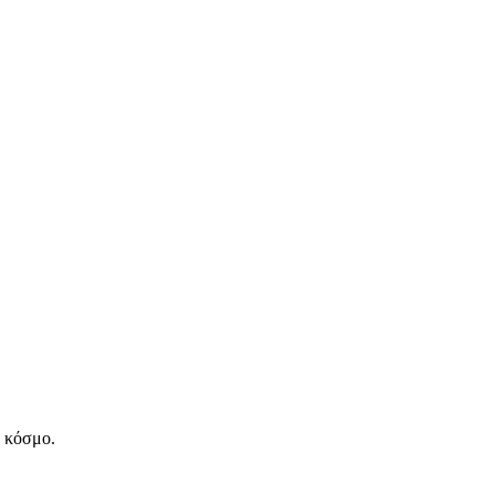
ν κόσμο.