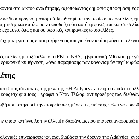
ρίσκονται στο δίκτυο αναζήτησης, αξιοποιώντας δημοσίως προσβάσιμε
 κώδικα προγραμματισμού JavaScript με τον οποίο οι ιστοσελίδες εμφ
ζήτησης και κατάφερε να αποδείξει ότι αυτό εμφανίζεται και σε σελί
ριεχόμενο, όπως και σε ρωσικές και ιρανικές ιστοσελίδες.
συχητική για τους διαφημιζόμενους και για έναν ακόμη λόγο: οι ελεγ
κές σελίδες μεταξύ άλλων το FBI, η NSA, η βρετανική MI6 και η με
μερικανική κυβέρνηση, λόγω παραβίασης των κανονισμών περί κυρώ
λέτης
αι στους συντάκτες της μελέτης. «Η Adlytics έχει δημοσιεύσει κι άλ
ικούς ισχυρισμούς», γράφει ο Νταν Τέιλορ, αντιπρόεδρος των διεθνώ
ριβή και κατηγορεί την εταιρεία πως μέσω της έκθεσης θέλει να προω
την οποία κατήγγειλε την έλλειψη διαφάνειας που υπάρχει αναφορικά 
λογικές επιχειρήσεις και έχει διαβάσει την έρευνα της Adalytics, 