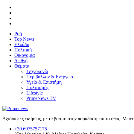
Ροή
Top News
Ελλάδα
Πολιτική
Οικονομία
Διεθνή
Θέματα
Τεχνολογία
Περιβάλλον & Ενέργεια
Υγεία & Επιστήμη
Πολιτισμός
Lifestyle
PrimeNews TV
Αξιόπιστες ειδήσεις, με σεβασμό στην παράδοση και το ήθος. Μείν
+30.6975757175