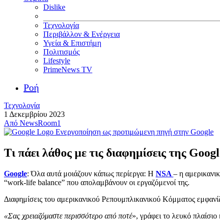
Dislike
Τεχνολογία
Περιβάλλον & Ενέργεια
Υγεία & Επιστήμη
Πολιτισμός
Lifestyle
PrimeNews TV
Ροή
Τεχνολογία
1 Δεκεμβρίου 2023
Από
NewsRoom1
Ενεργοποίηση ως προτιμώμενη πηγή στην Google
Τι πάει λάθος με τις διαφημίσεις της Googl
Google
: Όλα αυτά μοιάζουν κάπως περίεργα: Η
NSA
– η αμερικανι
“work-life balance” που απολαμβάνουν οι εργαζόμενοί της.
Διαφημίσεις του αμερικανικού Ρεπουμπλικανικού Κόμματος εμφανίζ
«Σας χρειαζόμαστε περισσότερο από ποτέ
», γράφει το λευκό πλαίσιο