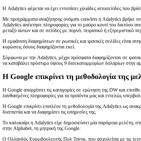
Η Adalytics φέρεται να έχει εντοπίσει χιλιάδες ιστοσελίδες που β
Με προγράμματα αναζήτησης ονόματι crawlers η Adalytics βρήκε τον
Adalytics απέκτησε πληροφορίες για το μαύρο κουτί του δικτύου ανα
μεταξύ αυτών και σε σελίδες με πορνό, πειρατικό ή εξτρεμιστικό πε
Η εμφάνιση διαφημίσεων σε ρωσικές και ιρανικές σελίδες είναι ανη
κυρώσεις όσους διαφημίζονται εκεί.
Σύμφωνα με την Adalytics, μέχρι πρόσφατα διαφημίζονταν σε ιρανι
να καταβάλει πρόστιμο ύψους 9 δισεκατομμυρίων δολαρίων στην α
Η Google επικρίνει τη μεθοδολογία της με
Η Google απορρίπτει τις κατηγορίες σε ερώτηση της DW και επιτίθετ
λανθασμένες πληροφορίες για τα προϊόντα μας και εντελώς υπερβολ
Η Google επικρίνει επιπλέον τη μεθοδολογία της Adalytics ως ανακ
δυσπιστία και να διαφημίσει τις υπηρεσίες της.
Το καλοκαίρι η Adalytics είχε δημοσιεύσει μία παρόμοια μελέτη, σ
στην Alphabet, τη μητρική της Google.
Ο Ολλανδός Ευρωβουλευτής Πολ Τανγκ, που ασχολείται με τις τεχνο