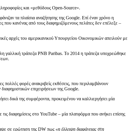
ς πληροφορίες και «μεθόδους Open-Source».
άνιζαν τα πλαίσια αναζήτησης της Google. Επί έναν χρόνο η
δες που κανένας από τους διαφημιζόμενους πελάτες δεν επέλεξε –
κτικές αρχές του αμερικανικού Υπουργείου Οικονομικών απειλούν με
γάλη γαλλική τράπεζα PNB Paribas. Το 2014 η τράπεζα υποχρεώθηκε
σεων.
λες πολλές φορές ανακριβείς εκθέσεις, που περιλαμβάνουν
ν διαφημιστικών επιχειρήσεων της Google.
θήσει δικά της συμφέροντα, προκειμένου να καλλιεργήσει μία
με τις διαφημίσεις στο YouTube – μία πλατφόρμα που ανήκει επίσης
έγραψε σε ερώτηση της DW πως
«η έλλειψη διαφάνειας στη