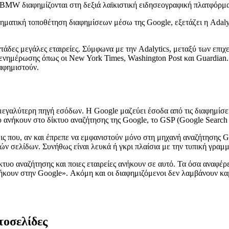
ς BMW διαφημίζονται στη δεξιά λαϊκιστική ειδησεογραφική πλατφόρμα 
ματική τοποθέτηση διαφημίσεων μέσω της Google, εξετάζει η Adalyt
δες μεγάλες εταιρείες. Σύμφωνα με την Adalytics, μεταξύ των επιχειρ
α ενημέρωσης όπως οι New York Times, Washington Post και Guardia
ιαφημιστούν.
η μεγαλύτερη πηγή εσόδων. Η Google μαζεύει έσοδα από τις διαφημίσει
 ανήκουν στο δίκτυο αναζήτησης της Google, το GSP (Google Search 
ς που, αν και έπρεπε να εμφανιστούν μόνο στη μηχανή αναζήτησης Goo
ών σελίδων. Συνήθως είναι λευκά ή γκρι πλαίσια με την τυπική γραμ
τυο αναζήτησης και ποιες εταιρείες ανήκουν σε αυτό. Τα όσα αναφέρει
ήκουν στην Google». Ακόμη και οι διαφημιζόμενοι δεν λαμβάνουν καμ
τοσελίδες