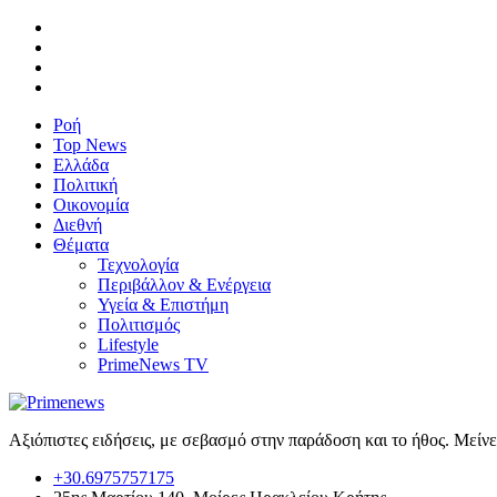
Ροή
Top News
Ελλάδα
Πολιτική
Οικονομία
Διεθνή
Θέματα
Τεχνολογία
Περιβάλλον & Ενέργεια
Υγεία & Επιστήμη
Πολιτισμός
Lifestyle
PrimeNews TV
Αξιόπιστες ειδήσεις, με σεβασμό στην παράδοση και το ήθος. Μείν
+30.6975757175