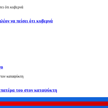
έον να πείσει ότι κυβερνά
νο
υ πατέρα του στον καταψύκτη