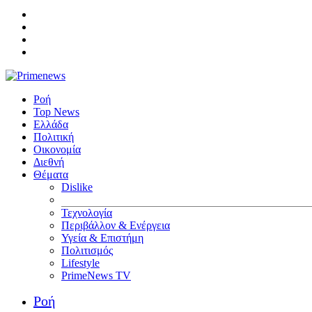
Ροή
Top News
Ελλάδα
Πολιτική
Οικονομία
Διεθνή
Θέματα
Dislike
Τεχνολογία
Περιβάλλον & Ενέργεια
Υγεία & Επιστήμη
Πολιτισμός
Lifestyle
PrimeNews TV
Ροή