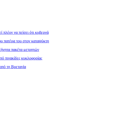
 πλέον να πείσει ότι κυβερνά
ου πατέρα του στον καταψύκτη
ξήγητα πακέτα μετρητών
πό πινακίδες κυκλοφορίας
από τη Βρετανία