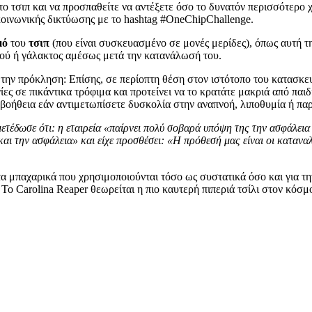
ο τσιπ και να προσπαθείτε να αντέξετε όσο το δυνατόν περισσότερο χω
κοινωνικής δικτύωσης με το hashtag #OneChipChallenge.
μό
του
τσιπ
(που είναι συσκευασμένο σε μονές μερίδες), όπως αυτή τη
ρού ή γάλακτος αμέσως μετά την κατανάλωσή του.
την πρόκληση: Επίσης, σε περίοπτη θέση στον ιστότοπο του κατασκε
ς σε πικάντικα τρόφιμα και προτείνει να το κρατάτε μακριά από παιδι
ή βοήθεια εάν αντιμετωπίσετε δυσκολία στην αναπνοή, λιποθυμία ή πα
ωσε ότι: η εταιρεία «παίρνει πολύ σοβαρά υπόψη της την ασφάλεια και
αι την ασφάλεια» και είχε προσθέσει: «Η πρόθεσή μας είναι οι καταν
ό τα μπαχαρικά που χρησιμοποιούνται τόσο ως συστατικά όσο και για 
. Το Carolina Reaper θεωρείται η πιο καυτερή πιπεριά τσίλι στον κόσ