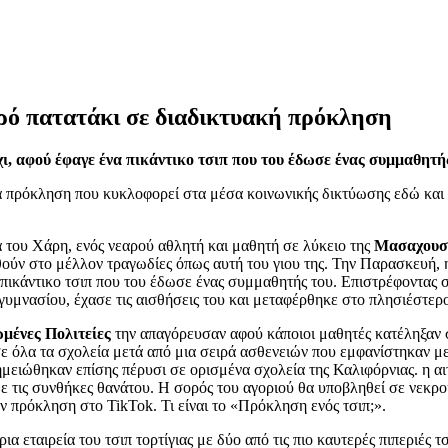
ρό πατατάκι σε διαδικτυακή πρόκληση
ι, αφού έφαγε ένα πικάντικο τσιπ που του έδωσε ένας συμμαθητής
α πρόκληση που κυκλοφορεί στα μέσα κοινωνικής δικτύωσης εδώ και χ
 του Χάρη, ενός νεαρού αθλητή και μαθητή σε λύκειο της
Μασαχουσ
θούν στο μέλλον τραγωδίες όπως αυτή του γιου της. Την Παρασκευή, η
 πικάντικο τσιπ που του έδωσε ένας συμμαθητής του. Επιστρέφοντας σ
γυμνασίου, έχασε τις αισθήσεις του και μεταφέρθηκε στο πλησιέστερ
μένες Πολιτείες
την απαγόρευσαν αφού κάποιοι μαθητές κατέληξαν σ
σε όλα τα σχολεία μετά από μια σειρά ασθενειών που εμφανίστηκαν 
ειώθηκαν επίσης πέρυσι σε ορισμένα σχολεία της Καλιφόρνιας. η αιτ
ε τις συνθήκες θανάτου. Η σορός του αγοριού θα υποβληθεί σε νεκρο
ην πρόκληση στο TikTok. Τι είναι το «Πρόκληση ενός τσιπ;».
α εταιρεία του τσιπ τορτίγιας με δύο από τις πιο καυτερές πιπεριές