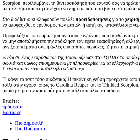
Scorpion, περιλαμβάνει τη βιντεοσκόπηση του εαυτού σας να τρώτε τ
αποτέλεσμα και στη συνέχεια να δημοσιεύσετε το βίντεο στα μέσα 
Στο διαδίκτυο κυκλοφορούν πολλές
προειδοποιήσεις
για το
χειρισ
να αποφευχθεί ο ερεθισμός των ματιών ή αυτή της κατανάλωσης νε
Προφυλάξεις που παραπέμπουν στους κινδύνους που συνδέονται με 
να μην αποτολμήσετε την πρόκληση εάν έχετε ευαισθησίες ή αλλεργίε
αγγίξετε τα μάτια σας ή άλλες ευαίσθητες περιοχές. Ζητήστε ιατρικ
«Πέρυσι, ένας εκπρόσωπος της Paqui δήλωσε στο TODAY το οποίο μετέδ
σωστά και σαφώς επισημασμένα με πληροφορίες για τα αλλεργιογόνα κ
τι είναι και αν είναι κατάλληλο γι’ αυτούς».
Τι κάνει το τσιπ τόσο πικάντικο; Η πικάντικη γεύση προέρχεται απ
τσίλι στην αγορά, όπως το Carolina Reaper και το Trinidad Scorpion
οποία μετρά την καυτερότητα των τσίλι και άλλων ουσιών.
Ετικέτες:
πρόσφατα
Βοστώνη
Πιο Δημοφιλή
Πιο Πρόσφατα