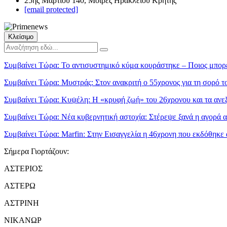
25ης Μαρτίου 140, Μοίρες Ηρακλείου Κρήτης
[email protected]
Κλείσιμο
Συμβαίνει Τώρα:
Το αντισυστημικό κύμα κουράστηκε – Ποιος μπορεί
Συμβαίνει Τώρα:
Μυστράς: Στον ανακριτή ο 55χρονος για τη σορό τ
Συμβαίνει Τώρα:
Κυψέλη: Η «κρυφή ζωή» του 26χρονου και τα ανε
Συμβαίνει Τώρα:
Νέα κυβερνητική αστοχία: Στέρεψε ξανά η αγορά α
Συμβαίνει Τώρα:
Marfin: Στην Εισαγγελία η 46χρονη που εκδόθηκε 
Σήμερα Γιορτάζουν:
ΑΣΤΕΡΙΟΣ
ΑΣΤΕΡΩ
ΑΣΤΡΙΝΗ
ΝΙΚΑΝΩΡ