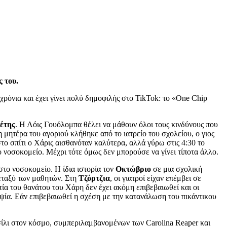
 του.
ρόνια και έχει γίνει πολύ δημοφιλής στο TikTok: το «One Chip
έτης
. Η Λόις Γουόλομπα θέλει να μάθουν όλοι τους κινδύνους που
 μητέρα του αγοριού κλήθηκε από το ιατρείο του σχολείου, ο γιος
το σπίτι ο Χάρις αισθανόταν καλύτερα, αλλά γύρω στις 4:30 το
ο νοσοκομείο. Μέχρι τότε όμως δεν μπορούσε να γίνει τίποτα άλλο.
το νοσοκομείο. Η ίδια ιστορία τον
Οκτώβριο
σε μια σχολική
μεταξύ των μαθητών. Στη
Τζόρτζια
, οι γιατροί είχαν επέμβει σε
ία του θανάτου του Χάρη δεν έχει ακόμη επιβεβαιωθεί και οι
ψία. Εάν επιβεβαιωθεί η σχέση με την κατανάλωση του πικάντικου
 τσίλι στον κόσμο, συμπεριλαμβανομένων των Carolina Reaper και