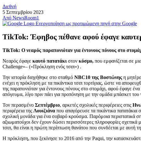
Διεθνή
5 Σεπτεμβρίου 2023
Από
NewsRoom1
Ενεργοποίηση ως προτιμώμενη πηγή στην Google
TikTok: Έφηβος πέθανε αφού έφαγε καυτε
TikTok: Ο νεαρός παραπονιόταν για έντονους πόνους στο στομάχ
Nεαρός έφαγε
καυτό πατατάκι
στον
κόσμο,
που εμφανίζεται σε μι
Challenge»– («Πρόκληση ενός τσιπ») .
Την ιστορία διηγήθηκε στο σταθμό
NBC10 της Βοστώνης
η μητέρα
ενέχει η πρόκληση με τα πικάντικα τσιπ τορτίγιας, ώστε να αποφευχ
της παραπονιόταν για έντονους πόνους στο στομάχι, αφού έφαγε ένα
απόγευμα, λίγο πριν πάει για προπόνηση με την ομάδα μπάσκετ του 
Τον περασμένο
Σεπτέμβριο
, αρκετές σχολικές περιφέρειες στις
Ηνω
περιφέρεια της
Λουιζιάνα
που απαγόρευσε τα πικάντικα πατατάκια 
σχολική μονάδα για ένα σοβαρό κρούσμα. Παρόμοια περιστατικά σημ
αξιωματούχοι δεν έχουν δώσει περισσότερες πληροφορίες σχετικά μ
τσιπ, θα είναι η πρώτη περίπτωση θανάτου που συνδέεται με αυτή τ
Η πρόκληση, που ξεκίνησε το 2016 από την Paqui, την κατασκευάστρι