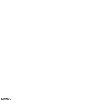
ν κόσμο.