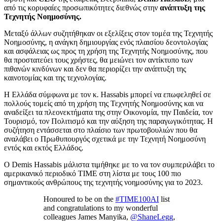
από τις κορυφαίες προσωπικότητες διεθνώς στην
ανάπτυξη της
Τεχνητής Νοημοσύνης.
Μεταξύ άλλων συζητήθηκαν οι εξελίξεις στον τομέα της Τεχνητής
Νοημοσύνης, η ανάγκη δημιουργίας ενός πλαισίου δεοντολογίας
και ασφάλειας ως προς τη χρήση της Τεχνητής Νοημοσύνης, που
θα προστατεύει τους χρήστες, θα μειώνει τον αντίκτυπο των
πιθανών κινδύνων και δεν θα περιορίζει την ανάπτυξη της
καινοτομίας και της τεχνολογίας.
Η Ελλάδα σύμφωνα με τον κ. Hassabis μπορεί να επωφεληθεί σε
πολλούς τομείς από τη χρήση της Τεχνητής Νοημοσύνης και να
αναδείξει τα πλεονεκτήματα της στην Οικονομία, την Παιδεία, τον
Τουρισμό, τον Πολιτισμό και την αύξηση της παραγωγικότητας. Η
συζήτηση εντάσσεται στο πλαίσιο των πρωτοβουλιών που θα
αναλάβει ο Πρωθυπουργός σχετικά με την Τεχνητή Νοημοσύνη
εντός και εκτός Ελλάδος.
Ο Demis Hassabis μάλιστα τιμήθηκε με το να τον συμπεριλάβει το
αμερικανικό περιοδικό ΤΙΜΕ στη λίστα με τους 100 πιο
σημαντικούς ανθρώπους της τεχνητής νοημοσύνης για το 2023.
Honoured to be on the
#TIME100AI
list
and congratulations to my wonderful
colleagues James Manyika,
@ShaneLegg
,