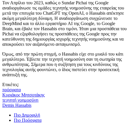
Τον Απρίλιο του 2023, καθώς ο Sundar Pichai της Google
αναδιοργάνωσε τις ομάδες τεχνητής νοημοσύνης της εταιρείας του
μετά την επιτυχία του ChatGPT της OpenAI, ο Hassabis απέκτησε
ακόμη μεγαλύτερη δύναμη. Η αναδιοργάνωση συγχώνευσε το
DeepMind και το άλλο εργαστήριο AI της Google, το Google
Brain, και έβαλε τον Hassabis στο τιμόνι. Ήταν μια προσπάθεια του
Pichai να εξορθολογήσει τις προσπάθειες της Google προς την
κατεύθυνση της δημιουργίας ισχυρής τεχνητής νοημοσύνης και να
αποκρούσει τον αυξανόμενο ανταγωνισμό.
Όμως, από την πρώτη στιγμή, ο Hassabis είχε στο μυαλό του κάτι
μεγαλύτερο. Έβλεπε την τεχνητή νοημοσύνη σαν τη σωτηρία της
ανθρωπότητας. Σήμερα που η συζήτηση για τους κινδύνους της
τεχνολογίας αυτής φουντώνει, ο ίδιος πιστεύει στην προσεκτική
ανάπτυξή της.
Ετικέτες:
πρόσφατα
Κυριάκος Μητσοτάκης
τεχνητή νοημοσύνη
Demis Hassabis
Πιο Δημοφιλή
Πιο Πρόσφατα