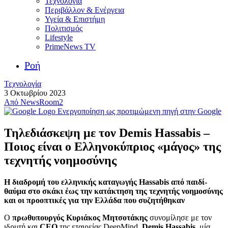
Τεχνολογία
Περιβάλλον & Ενέργεια
Υγεία & Επιστήμη
Πολιτισμός
Lifestyle
PrimeNews TV
Ροή
Τεχνολογία
3 Οκτωβρίου 2023
Από
NewsRoom2
Ενεργοποίηση ως προτιμώμενη πηγή στην Google
Τηλεδιάσκεψη με τον Demis Hassabis –
Ποιος είναι ο Ελληνοκύπριος «μάγος» της
τεχνητής νοημοσύνης
Η διαδρομή του ελληνικής καταγωγής Hassabis από παιδί-
θαύμα στο σκάκι έως την κατάκτηση της τεχνητής νοημοσύνης
και οι προοπτικές για την Ελλάδα που συζητήθηκαν
Ο
πρωθυπουργός Κυριάκος Μητσοτάκης
συνομίλησε με τον
ιδρυτή και
CEO
της εταιρείας DeepMind,
Demis Hassabis
, μία