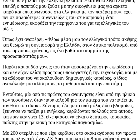
Αν και δεν μιλάει την ελληνική γλώσσα -«κατανοώ λίγα ελληνικά,
επειδή ο παππούς μου ζούσε με την οικογένειά μας για αρκετό
καιρό και επικοινωνούσε στα ελληνικά με τον πατέρα μου», έχει
πει σε παλαιότερες συνεντεύξεις του σε κυπριακά μέσα
ενημέρωσης, εκφράζει την περηφάνια του για τις ελληνικές του
ρίζες.
Όπως έχει αναφέρει, «Φέρω μέσα μου τον ελληνικό τρόπο σκέψης
και θεωρώ τη συνεισφορά της Ελλάδας στον δυτικό πολιτισμό, από
τους αρχαίους χρόνους, ως ένα βαθύτατο κομμάτι της
προσωπικότητάς μου».
Παρότι και οι δύο γονείς του ήταν αφοσιωμένοι στην εκπαίδευση
και δεν είχαν κλίση προς τους υπολογιστές ή την τεχνολογία, και με
τα αδέρφια του να ακολουθούν δημιουργικές καριέρες, ο ίδιος
ανακάλυψε μια κλίση προς τα μαθηματικά και την επιστήμη.
Εντούτοις, μία από τις πρώτες του αναμνήσεις είναι από την ηλικία
των τεσσάρων, όταν παρακολούθησε τον πατέρα του να παίζει με
τον θείο του σκάκι. Σύντομα, ήδη μετά από μόλις δύο εβδομάδες,
ξεκίνησε να παίζει με ενήλικες, κερδίζοντας πολλούς από αυτούς,
και πριν καν γίνει 13, είχε φτάσει να είναι ο δεύτερος κορυφαίος
παίκτης στην ηλικιακή του κατηγορία παγκοσμίως.
Με 200 στερλίνες που είχε κερδίσει στο σκάκι αγόρασε τον πρώτο
του υπολογιστή, έναν ΖΧ Spectrum και στα 8 του χρόνια άρχισε να