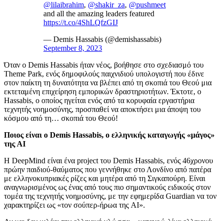
@lilaibrahim
,
@shakir_za
,
@pushmeet
and all the amazing leaders featured
https://t.co/4ShLQfzGIJ
— Demis Hassabis (@demishassabis)
September 8, 2023
Όταν ο Demis Hassabis ήταν νέος, βοήθησε στο σχεδιασμό του
Theme Park, ενός δημοφιλούς παιχνιδιού υπολογιστή που έδινε
στον παίκτη τη δυνατότητα να βλέπει από τη σκοπιά του Θεού μια
εκτεταμένη επιχείρηση εμπορικών δραστηριοτήτων. Έκτοτε, ο
Hassabis, ο οποίος ηγείται ενός από τα κορυφαία εργαστήρια
τεχνητής νοημοσύνης, προσπαθεί να αποκτήσει μια άποψη του
κόσμου από τη… σκοπιά του Θεού!
Ποιος είναι ο Demis Hassabis, ο ελληνικής καταγωγής «μάγος»
της ΑΙ
Η DeepMind είναι ένα project του Demis Hassabis, ενός 46χρονου
πρώην παιδιού-θαύματος που γεννήθηκε στο Λονδίνο από πατέρα
με ελληνοκυπριακές ρίζες και μητέρα από τη Σιγκαπούρη. Είναι
αναγνωρισμένος ως ένας από τους πιο σημαντικούς ειδικούς στον
τομέα της τεχνητής νοημοσύνης, με την εφημερίδα Guardian να τον
χαρακτηρίζει ως «τον σούπερ-ήρωα της AI».