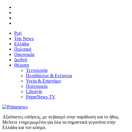
Ροή
Top News
Ελλάδα
Πολιτική
Οικονομία
Διεθνή
Θέματα
Τεχνολογία
Περιβάλλον & Ενέργεια
Υγεία & Επιστήμη
Πολιτισμός
Lifestyle
PrimeNews TV
Αξιόπιστες ειδήσεις, με σεβασμό στην παράδοση και το ήθος.
Μείνετε ενημερωμένοι για όλα τα σημαντικά γεγονότα στην
Ελλάδα και τον κόσμο.