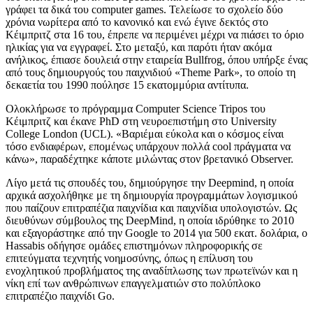
γράφει τα δικά του computer games. Τελείωσε το σχολείο δύο
χρόνια νωρίτερα από το κανονικό και ενώ έγινε δεκτός στο
Κέιμπριτζ στα 16 του, έπρεπε να περιμένει μέχρι να πιάσει το όριο
ηλικίας για να εγγραφεί. Στο μεταξύ, και παρότι ήταν ακόμα
ανήλικος, έπιασε δουλειά στην εταιρεία Bullfrog, όπου υπήρξε ένας
από τους δημιουργούς του παιχνιδιού «Theme Park», το οποίο τη
δεκαετία του 1990 πούλησε 15 εκατομμύρια αντίτυπα.
Ολοκλήρωσε το πρόγραμμα Computer Science Tripos του
Κέιμπριτζ και έκανε PhD στη νευροεπιστήμη στο University
College London (UCL). «Βαριέμαι εύκολα και ο κόσμος είναι
τόσο ενδιαφέρων, επομένως υπάρχουν πολλά cool πράγματα να
κάνω», παραδέχτηκε κάποτε μιλώντας στον βρετανικό Observer.
Λίγο μετά τις σπουδές του, δημιούργησε την Deepmind, η οποία
αρχικά ασχολήθηκε με τη δημιουργία προγραμμάτων λογισμικού
που παίζουν επιτραπέζια παιχνίδια και παιχνίδια υπολογιστών. Ως
διευθύνων σύμβουλος της DeepMind, η οποία ιδρύθηκε το 2010
και εξαγοράστηκε από την Google το 2014 για 500 εκατ. δολάρια, ο
Hassabis οδήγησε ομάδες επιστημόνων πληροφορικής σε
επιτεύγματα τεχνητής νοημοσύνης, όπως η επίλυση του
ενοχλητικού προβλήματος της αναδίπλωσης των πρωτεϊνών και η
νίκη επί των ανθρώπινων επαγγελματιών στο πολύπλοκο
επιτραπέζιο παιχνίδι Go.