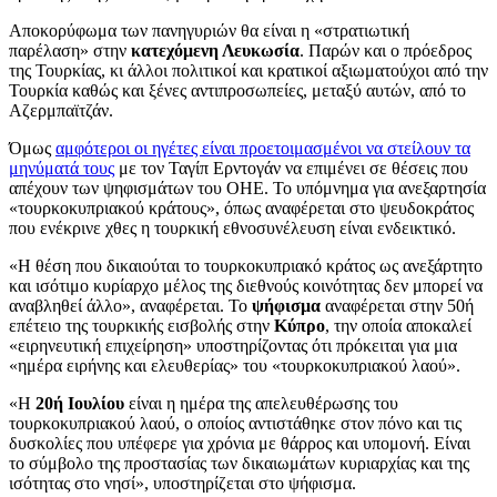
Αποκορύφωμα των πανηγυριών θα είναι η «στρατιωτική
παρέλαση» στην
κατεχόμενη Λευκωσία
. Παρών και ο πρόεδρος
της Τουρκίας, κι άλλοι πολιτικοί και κρατικοί αξιωματούχοι από την
Τουρκία καθώς και ξένες αντιπροσωπείες, μεταξύ αυτών, από το
Αζερμπαϊτζάν.
Όμως
αμφότεροι οι ηγέτες είναι προετοιμασμένοι να στείλουν τα
μηνύματά τους
με τον Ταγίπ Ερντογάν να επιμένει σε θέσεις που
απέχουν των ψηφισμάτων του ΟΗΕ. Το υπόμνημα για ανεξαρτησία
«τουρκοκυπριακού κράτους», όπως αναφέρεται στο ψευδοκράτος
που ενέκρινε χθες η τουρκική εθνοσυνέλευση είναι ενδεικτικό.
«Η θέση που δικαιούται το τουρκοκυπριακό κράτος ως ανεξάρτητο
και ισότιμο κυρίαρχο μέλος της διεθνούς κοινότητας δεν μπορεί να
αναβληθεί άλλο», αναφέρεται. Το
ψήφισμα
αναφέρεται στην 50ή
επέτειο της τουρκικής εισβολής στην
Κύπρο
, την οποία αποκαλεί
«ειρηνευτική επιχείρηση» υποστηρίζοντας ότι πρόκειται για μια
«ημέρα ειρήνης και ελευθερίας» του «τουρκοκυπριακού λαού».
«Η
20ή Ιουλίου
είναι η ημέρα της απελευθέρωσης του
τουρκοκυπριακού λαού, ο οποίος αντιστάθηκε στον πόνο και τις
δυσκολίες που υπέφερε για χρόνια με θάρρος και υπομονή. Είναι
το σύμβολο της προστασίας των δικαιωμάτων κυριαρχίας και της
ισότητας στο νησί», υποστηρίζεται στο ψήφισμα.