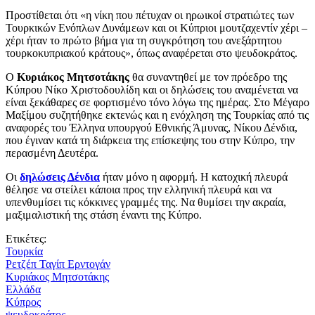
Προστίθεται ότι «η νίκη που πέτυχαν οι ηρωικοί στρατιώτες των
Τουρκικών Ενόπλων Δυνάμεων και οι Κύπριοι μουτζαχεντίν χέρι –
χέρι ήταν το πρώτο βήμα για τη συγκρότηση του ανεξάρτητου
τουρκοκυπριακού κράτους», όπως αναφέρεται στο ψευδοκράτος.
Ο
Κυριάκος Μητσοτάκης
θα συναντηθεί με τον πρόεδρο της
Κύπρου Νίκο Χριστοδουλίδη και οι δηλώσεις του αναμένεται να
είναι ξεκάθαρες σε φορτισμένο τόνο λόγω της ημέρας. Στο Μέγαρο
Μαξίμου συζητήθηκε εκτενώς και η ενόχληση της Τουρκίας από τις
αναφορές του Έλληνα υπουργού Εθνικής Άμυνας, Νίκου Δένδια,
που έγιναν κατά τη διάρκεια της επίσκεψης του στην Κύπρο, την
περασμένη Δευτέρα.
Οι
δηλώσεις Δένδια
ήταν μόνο η αφορμή. Η κατοχική πλευρά
θέλησε να στείλει κάποια προς την ελληνική πλευρά και να
υπενθυμίσει τις κόκκινες γραμμές της. Να θυμίσει την ακραία,
μαξιμαλιστική της στάση έναντι της Κύπρο.
Ετικέτες:
Τουρκία
Ρετζέπ Ταγίπ Ερντογάν
Κυριάκος Μητσοτάκης
Ελλάδα
Κύπρος
ψευδοκράτος