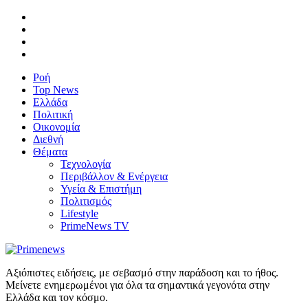
Ροή
Top News
Ελλάδα
Πολιτική
Οικονομία
Διεθνή
Θέματα
Τεχνολογία
Περιβάλλον & Ενέργεια
Υγεία & Επιστήμη
Πολιτισμός
Lifestyle
PrimeNews TV
Αξιόπιστες ειδήσεις, με σεβασμό στην παράδοση και το ήθος.
Μείνετε ενημερωμένοι για όλα τα σημαντικά γεγονότα στην
Ελλάδα και τον κόσμο.