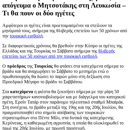
απόγευμα ο Μητσοτάκης στη Λευκωσία –
Τι θα πουν οι δύο ηγέτες
Αμφότεροι οι ηγέτες είναι προετοιμασμένοι να στείλουν τα
μηνύματά τους, ανήμερα της θλιβερής επετείου των 50 χρόνων από
την
τουρκική εισβολή
.
Σε διαφορετικούς χρόνους θα βρεθούν στην Κύπρο οι ηγέτες της
Ελλάδας και της Τουρκίας το Σάββατο ανήμερα της
θλιβερής
επετείου των 50 χρόνων από την τουρκική εισβολή
.
Ο
πρόεδρος
της
Τουρκίας
θα φτάσει στα κατεχόμενα σήμερα το
βράδυ και θα αναχωρήσει το Σάββατο το μεσημέρι ενώ ο
πρωθυπουργός θα δώσει το παρών μόνο στη δεξίωση στο
Προεδρικό Μέγαρο το βράδυ το Σαββάτου.
Στα
κατεχόμενα
η φιέστα θα ξεκινήσει σήμερα με την ρίψη 50
χαιρετιστήριων κανονιοβολισμών και με διάγγελμα του κατοχικού
ηγέτη, Ερσίν Τατάρ στον παράνομο τηλεοπτικό σταθμό Μπαϊράκ.
Στη συνέχεια, το βράδυ μεταξύ της 19ης και της 20ής Ιουλίου, θα
πραγματοποιηθεί στο σημείο απόβασης των τουρκικών
στρατευμάτων στο Πέντε Μίλι, στα δυτικά της κατεχόμενης
Κερύνειας, η καθιερωμένη αγρυπνία, η οποία θα ολοκληρωθεί το
πρωί της 20ής Ιουλίου, με πρωινή προσευχή.