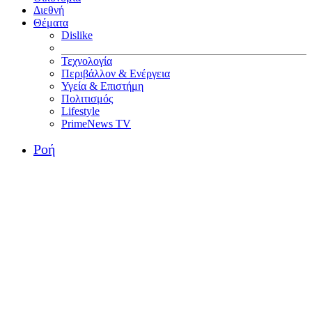
Διεθνή
Θέματα
Dislike
Τεχνολογία
Περιβάλλον & Ενέργεια
Υγεία & Επιστήμη
Πολιτισμός
Lifestyle
PrimeNews TV
Ροή